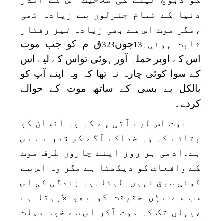
دنیا کے تمام جنرلوں سے زیادہ تھی
،مگر موت اس سے بھی زیادہ تیز رفتار
ثابت ہوئی۔
جون
ق م کو جب موت
323
13
اس کے اوپر حملہ آور ہوئی تواس کے لیے اس
کے سوا کوئی چارہ نہ تھا کہ وہ اپنے آپ کو
بالکل بے بسی کے ساتھ موت کے حوالے
کردے۔
موت اس لیے آتی ہے کہ وہ انسان کو
بتائے کہ وہ خداکے آگے کس قدر بے بس
ہے۔آدمی ہر روز اپنے چاروں طرف موت
کے واقعات کو دیکھتا ہے مگر وہ اس سے
کوئی سبق نہیں لیتا۔وہ زندگی کی اس
سب سے بڑی حقیقت کو بھو لارہتا ہے
،یہاں تک کہ موت آکر اس سے خود مہلت