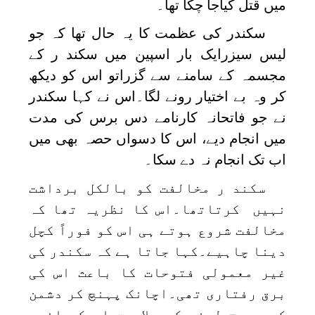
میں قتل کیاجا چکا تھا۔
سکندر کی عظمت کا یہ حال تھا کہ جو
لیس سیزرایک بار اسپین میں سکند ر کے
مجسمہ کے سامنے سے گزراتو اس کو دیکھ
کر وہ بے اختیار رونے لگا۔اس نے کہا سکندر
نے جو فاتحانہ کارنامے دس برس کی مدت
میں انجام دیے، اس کا دسواں حصہ بھی میں
اب تک انجام نہ دے سکا۔
سکند ر مخالفت کو بالکل برداشت
نہیں کرتاتھا۔اس کا نظریہ تھا کہ
مخالفت شروع ہوتے ہی اس کو فوراً کچل
دینا چاہیے۔کہا جاتا ہے کہ سکندر کی
غیر معمولی فتوحات کا باعث اس کی
برق رفتاری تھی۔اچانک پہنچ کر دشمن
کو دبوچ لینے کی صلاحیت اس کے اندر