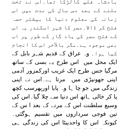
بادشاہ فلپ کالڑکا تھا۔اس نے تخت
ملنے کے بعد دس سال کی مدت میں اس
زمانہ کی معلوم دنیا کا بیشتر حصہ
فتح کر ڈالا۔مصر کا شہر اسکندر یہ اس
کے فتح مصر کی یاد گار کے طور پر اب
بھی موجود ہے۔مگر بالآخر اس کا انجام
کیا ہوا۔
وہ عراق کے قدیم شہر بابل کے
ایک محل میں اس طرح بے بسی کے ساتھ
مرگیا جس طرح ایک غریب اورکمزور آدمی
اپنی جھونپڑی میں مرتا ہے۔اس نے اپنی
زندگی میں جو چا ہا وہ پایا اورپھرسب کچھ
پا کر خالی ہاتھ اس دنیا سے چلا گیا۔اس کی
وسیع سلطنت اس کے مرنے کے بعد ا س کے
تین فوجی سرداروں میں تقسیم ہوگئی۔
کیونکہ اس کا واحدبیٹا اس کی زندگی ہی