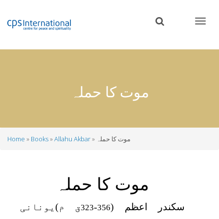
Skip
to
main
content
موت کا حملہ
موت کا حملہ
Allahu Akbar
Books
Home
Breadcrumb
موت کا حملہ
سکندر اعظم (
-
ق م)یونانی
323
356