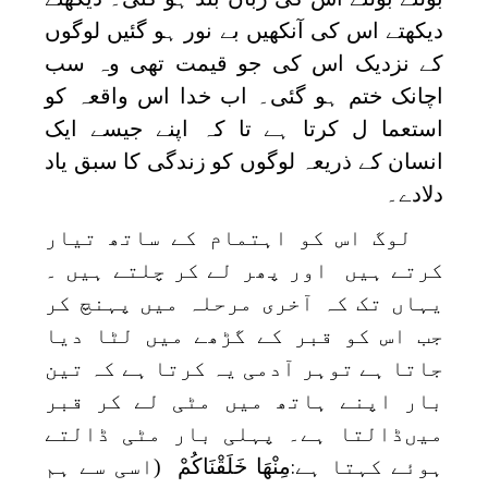
دیکھتے اس کی آنکھیں بے نور ہو گئیں لوگوں
کے نزدیک اس کی جو قیمت تھی وہ سب
اچانک ختم ہو گئی۔ اب خدا اس واقعہ کو
استعما ل کرتا ہے تا کہ اپنے جیسے ایک
انسان کے ذریعہ لوگوں کو زندگی کا سبق یاد
دلادے۔
لوگ اس کو اہتمام کے ساتھ تیار
کرتے ہیں اور پھر لے کر چلتے ہیں ۔
یہاں تک کہ آخری مرحلہ میں پہنچ کر
جب اس کو قبر کے گڑھے میں لٹا دیا
جاتا ہے توہر آدمی یہ کرتا ہے کہ تین
بار اپنے ہاتھ میں مٹی لے کر قبر
میںڈالتا ہے۔ پہلی بار مٹی ڈالتے
ہوئے کہتا ہے
مِنْهَا خَلَقْنَاكُمْ
(اسی سے ہم
: