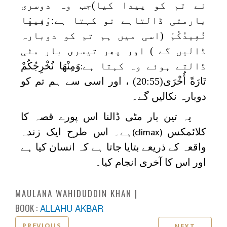
نے تم کو پیدا کیا)جب وہ دوسری
بارمٹی ڈالتاہے تو کہتا ہے:وَفِيهَا
نُعِيدُكُمْ (اسی میں ہم تم کو دوبارہ
ڈالیں گے ) اور پھر تیسری بار مٹی
ڈالتے ہوئے وہ کہتا ہے
وَمِنْهَا نُخْرِجُكُمْ
:
تَارَةً أُخْرَى
(20:55) ، اور اسی سے ہم تم کو
دوبارہ نکالیں گے۔
یہ تین بار مٹی ڈالنا اس پورے قصہ کا
کلائمکس
ہے۔ اس طرح ایک زندہ
(climax)
واقعہ کے ذریعے بتایا جاتا ہے کہ انسان کیا ہے
اور اس کا آخری انجام کیا۔
MAULANA WAHIDUDDIN KHAN
BOOK :
ALLAHU AKBAR
PREVIOUS
NEXT