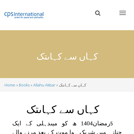
Skip
to
main
content
کہاں سے کہاںتک
کہاں سے کہاںتک
Allahu Akbar
Books
Home
Breadcrumb
کہاں سے کہاںتک
رمضان1404 ھ کو میںدہلی کے ایک
5
جنازہ میں شریک ہوا موت کے بعد مرنے والے