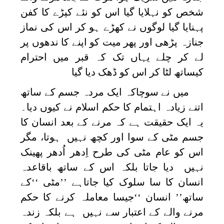
شخص کو نہلایا گیا اس کو نئے کپڑے کا کفن
پہنایا گیا لوگوں نے کھڑے ہو کر اس کی نماز
جنازہ پڑھی اور پھر میت کو اپنے کا ندھوں پر
لے کر چلے یہاں تک کہ قبر میں احترام
کیساتھ لٹا کر اس کو ڈھک دیا گیا
میں نے سوچاکہ ایک مردہ جسم کے ساتھ
اتنے زیادہ اہتمام کا حکم اسلام نے کیوں دیا۔
یہ ایک حقیقت ہے کہ مرنے کے بعد انسان کا
جسم مٹی کے سوا اور کچھ نہیں ہوتا، مگر
اس کو عام مٹی کی طرح اِدھر اُدھر پھینک
نہیں دیا جاتا بلکہ اس کے ساتھ باقاعدہ
انسان کا سا سلوک کیا جاتاہے ’’مٹی ‘‘کے
ساتھ’’ انسان ‘‘جیسا معاملہ کرنے کا حکم
مرنے والے کے اعتبار سے نہیں ہے بلکہ زندہ