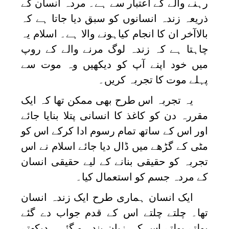
رہنے والے کے اعتبار سے ہے۔ مردہ انسان کے
ذریعہ زندہ انسانوں کو سبق دیا جاتا ہے کہ
بالاآخر ان کا انجام کیاہونے والا ہے۔ اسلام یہ
چاہتا ہے کہ زندہ لوگ مرنے والے کے روپ
میں خود اپنے آپ کو دیکھیں وہ موت سے
پہلے موت کا تجربہ کریں۔
یہ تجربہ اس طرح بھی ممکن تھا کہ ایک
مقررہ دن کو کاغذ کا انسانی پتلا بنایا جائے
اور اس کے ساتھ تمام رسوم ادا کرکے اس کو
مٹی کے گڑھے میں ڈال دیا جائے اسلام نے اس
تجربہ کو حقیقی بنانے کے لیے حقیقی انسان
کے مردہ جسم کو استعمال کیا۔
ایک انسان ہماری طرح ایک زندہ انسان
تھا۔ چلتے چلتے اس کے قدم جواب دے گئے
بولتے بولتے اس کی زبان بند ہو گئی۔ دیکھتے