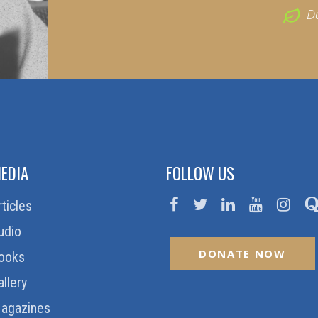
D
EDIA
FOLLOW US
rticles
udio
DONATE NOW
ooks
allery
agazines