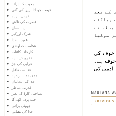
محبت کا نذرانہ
قیمت جو ادا نہیں کی گئی
س کے بعد
قومی ہیرو
 بھاگنے
فطرت کی تلاش
وسلم نے
یہ انسان
شرک اورکبر
ر سوگیا
عقید ۂ خدا
عظمت خداوندی
کارخانہ کائنات
۔ خوف کی
تقویٰ کیا ہے
اخوف ہے۔
خرابی کی جڑ
 آدمی کی
خد اسے غافل
تضادختم ہوگیا
خد اکی نشانیاں
قدرتی مناظر
MAULANA W
شناختی کارڈ کے بغیر
جب پردہ اٹھے گا
PREVIOUS
جھوٹی بڑائی
خدا کی نشانی