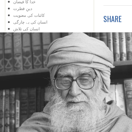
خدا کا فیضان
دینِ فطرت
کائنات کی معنویت
SHARE
انسان کی بے چارگی
انسان کی تلاش
انسان کی کمائی
کچھ سے کچھ
محرومی
یہ بھی ممکن ہے
عجزکی تلافی
کائناتی نمونہ
ضمیر کے خلاف
اژدہا بھی
خدا پر ستی
زندگی کا مسئلہ
زلزلہ درکار ہے
خدا کی یافت
معرفت
توحید اورشرک
سب کچھ عجیب ہے