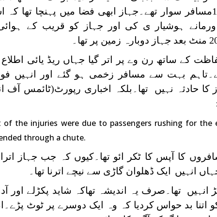
انجن نصب تھے اورعملہ کے علاوہ152مسافر سوار تھے۔جہاز ابھی فضا میں پہنچا تھ
 ورمانے ہوشیار ی کی اور جہاز کو قریب کے ہوائی
ت کے ساتھ رن وے پر اتر گیا جہاں ریڈ یائی اطلاع پ
ھے۔تاہم بہت سے مسافر زخمی ہو گئے اور انہیں فو
 of the injuries were due to passengers rushing for the
ended through a chute.
روں کا آپس کا ٹکر ائو تھا۔کیوں کہ جب جہاز اترا
ہاں انہیں
ایک ڈھلوان گاڑی سے نیچے اترنا تھا۔
 انہیں تھا۔صرف یہ اندیشہ تھاکہ شاید پکڑلے اور آ
 اتنا بد حواس کردیا کہ وہ ایک دوسرے پر ٹوٹ پڑے۔