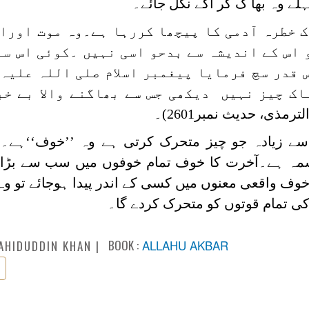
 وہ بھا گ کر آگے نکل جائے۔
 خطرہ آدمی کا پیچھا کررہا ہے۔وہ موت اورا
 اس کے اندیشہ سے بدحو اسی نہیں ۔کوئی اس سے
قدر سچ فرمایا پیغمبر اسلام صلی اللہ علیہ 
ناک چیز نہیں دیکھی جس سے بھاگنے والا بے خب
ترمذی، حدیث نمبر2601)۔
 سے زیادہ جو چیز متحرک کرتی ہے وہ ’’خوف‘‘ہے
ہ ہے۔آخرت کا خوف تمام خوفوں میں سب سے بڑ
خوف واقعی معنوں میں کسی کے اندر پیدا ہوجائے تو وہ
ی تمام قوتوں کو متحرک کردے گا۔
BOOK :
ALLAHU AKBAR
AHIDUDDIN KHAN