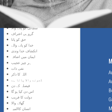
خد اسے نسبت
حق کی پہچان
پانے والا
دریافت کی لذت
سچائی کو پانے والا
گروہی اعتراف
حق کو پانا
خدا کو پانے والے
انکشاف خدا وندی
ایمان میں اضافہ
ABOUT US
M
ہر چیز عجیب
نفی ذات
Home
A
اللہ کا ذکر
کھونے والا پاتا ہے
About Us
A
فیصلہ کے دن
Download Quran
B
اس دن کیاہو گا
دولت کا فریب
Get Involved
G
گھاٹے والا
Order Free Quran
M
انسان کاالمیہ