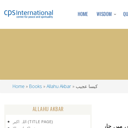
WISDOM
Q
HOME
کیسا عجیب
Allahu Akbar
Books
Home
Breadcrumb
ALLAHU AKBAR
اللہ اکبر (TITLE PAGE)
نکاک سے بمبئی کے لیے اڑا۔یہ بوئنگ 747 تھا۔اس میں چار