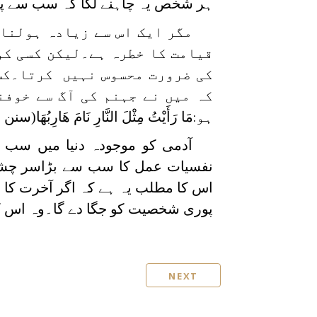
ہر شخص یہ چاہنے لگا کہ سب سے پہلے
مگر ایک اس سے زیادہ ہولناک
قیامت کا خطرہ ہے۔لیکن کسی کو
کی ضرورت محسوس نہیں کرتا۔کس 
کہ میں نے جہنم کی آگ سے خوف
ہو
مَا رَأَيْتُ مِثْلَ النَّارِ نَامَ هَارِبُهَا
(سنن ال
:
آدمی کو موجودہ دنیا میں سب
نفسیات عمل کا سب سے بڑاسر چشم
اس کا مطلب یہ ہے کہ اگر آخرت کا 
پوری شخصیت کو جگا دے گا۔وہ اس ک
NEXT