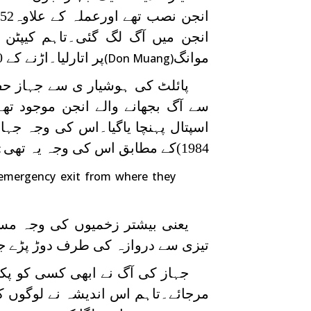
انجن میں آگ لگ گئی۔تاہم کیپٹن
موانگ
پر اتارلیا۔اڑنے کے 20 منٹ بعد جہاز دوبارہ زمین پر تھا۔
(Don Muang)
پائلٹ کی ہوشیار ی سے جہاز حفاظ
سے آگ بجھانے والے انجن موجود ت
1984)کے مطابق اس کی وجہ یہ تھی
:
 emergency exit from where they
یعنی بیشتر زخمیوں کی وجہ مساف
تیزی سے دروازہ کی طرف دوڑ پڑے ج
جہاز کی آگ نے ابھی کسی کو پکڑ
مرجائے۔تاہم اس اندیشہ نے لوگوں کو