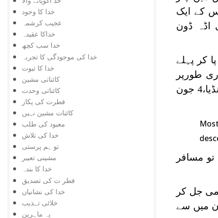
خد اکوپانے والا
ا کہ اس کے ایک
خدا کا وجود
عجیب کرشمہ
 اڈہ ڈون
خداکا عقیدہ
خدا سب کچھ
خدا کی موجودگی کا تجربہ
ا کر پہلے
خدا کا ثبوت
ری طورپر
کائناتی مشین
اسپتال پہنچا یاگیا۔اس کی وجہ جہاز کا حادثہ نہیں تھا۔بلکہ اخباری رپورٹ(ٹائمس آف انڈیا،4 جون
کائناتی وحدت
فطرت کی پکار
کائنات مشین نہیں
Most
معبود کی طلب
خدا کی تلاش
desc
تو ہم پرستی
 تو مسافر
مشینی تعبیر
خدا کا بندہ
فطر ت کی تصدیق
دمی جل کر
خدا کی نشانیاں
خلائی تہذیب
ان میں سے
یہ ماہرین