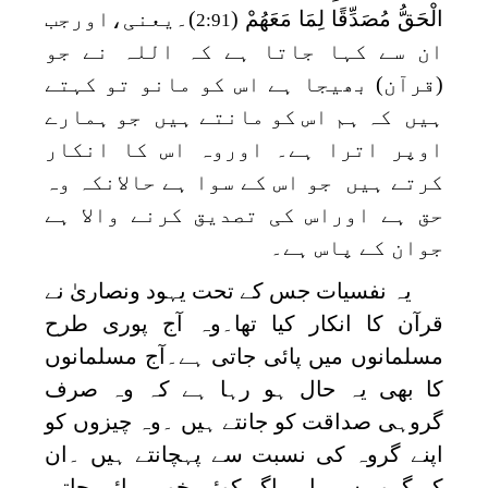
الْحَقُّ مُصَدِّقًا لِمَا مَعَهُمْ
(
)۔یعنی،اورجب
2:91
ان سے کہا جاتا ہے کہ اللہ نے جو
(قرآن) بھیجا ہے اس کو مانو تو کہتے
ہیں کہ ہم اس کو مانتے ہیں جو ہمارے
اوپر اترا ہے۔ اوروہ اس کا انکار
کرتے ہیں جو اس کے سوا ہے حالانکہ وہ
حق ہے اوراس کی تصدیق کرنے والا ہے
جوان کے پاس ہے۔
یہ نفسیات جس کے تحت یہود ونصاریٰ نے
قرآن کا انکار کیا تھا۔وہ آج پوری طرح
مسلمانوں میں پائی جاتی ہے۔آج مسلمانوں
کا بھی یہ حال ہو رہا ہے کہ وہ صرف
گروہی صداقت کو جانتے ہیں ۔وہ چیزوں کو
اپنے گروہ کی نسبت سے پہچانتے ہیں ۔ان
کے گروہ سے باہر اگر کوئی خوبی پائی جاتی