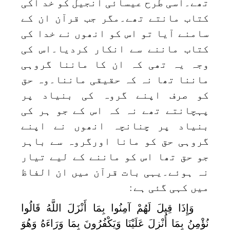
تھے۔اسی طرح عیسائی انجیل کو خد اکی
کتاب مانتے تھے۔مگر جب قرآن ان کے
سامنے آیا تو اس کو انھوں نے خدا کی
کتاب ماننے سے انکار کردیا۔اس کی
وجہ یہ تھی کہ ان کا ماننا گروہی
ماننا تھا نہ کہ حقیقی ماننا۔وہ حق
کو صرف اپنے گروہ کی بنیاد پر
پہچانتے تھے نہ کہ اس کے جو ہر کی
بنیاد پر چنانچہ انھوں نے اپنے
گروہی حق کو مانا اورگروہ سے باہر
جو حق تھا اس کو ماننے کے لیے تیار
نہ ہوئے۔یہی بات قرآن میں ان الفاظ
میں کہی گئی ہے
:
وَإِذَا قِيلَ لَهُمْ آمِنُوا بِمَا أَنْزَلَ اللَّهُ قَالُوا
نُؤْمِنُ بِمَا أُنْزِلَ عَلَيْنَا وَيَكْفُرُونَ بِمَا وَرَاءَهُ وَهُوَ