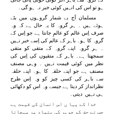
ہو تو اس کی انہیں کوئی خبر نہ ہو گی۔
مسلمان آج بے شمار گروہوں میں بٹے
ہوئے ہیں ۔ ہر گروہ کا یہ حال ہے کہ وہ
صرف اِس عالم کو عالمِ جانتا ہے جو اِس کے
گروہ کا ہو۔ باہر کے عالم کی اِسے خبر نہیں
۔ ہر گروہ اپنے گروہ کے متقی کو متقی
سمجھتا ہے۔ باہر کے متقیوں کی اِس کی
نظر میں کوئی قیمت نہیں ۔ وہی مصنف
مصنف ہے جو اپنے حلقہ کا ہو۔ اپنے حلقہ
سے باہر کی کسی چیز کو وہ اِس طرح
نظرانداز کر دیتا ہے جیسے وہ اس کو دکھائی
ہی نہیں دیتی۔
خدا کے یہا ں اس انسان کی قیمت ہے
جس نے حق کو جوہر کی بنیاد پر پہچانا