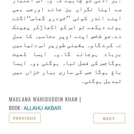
سے اپنا نگراں بن جائے اورجب بھی
اپنے اندر کوئی ’’خودرو گھاس‘‘اگتے
ہوئے دیکھے تو اس کو اکھاڑکر پھینک
دے۔جو شخص اپنے اوپر محاسبہ کا عمل
نہ کرے گاوہ یقینی طورپر اس دنیامیں
برباد ہوجائے گا۔وہ ایسا کھیت
ہوگاجس کی فصل تباہ ہوگئی ،وہ ایسا
باغ ہوگا جس کی ساری بہار خزاں میں
تبدیل ہوگئی۔
MAULANA WAHIDUDDIN KHAN
BOOK :
ALLAHU AKBAR
PREVIOUS
NEXT