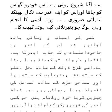
سے اگنا شروع ہوتی ہے۔اس خودرو گھاس
کو جاننا اوراس کو اپنے اندر سے نکال پھینکنا
انتہائی ضروری ہے۔ ورنہ آدمی کا انجام
وہی ہوگا جو بغیرنلائی کیے ہوئے کھیت کا۔
کسی کو اسباب و وسائل ہاتھ
آجائیں تو اس کے اندر بے
جاخوداعتماد ی کا جذبہ ابھرتا ہے۔
اقتدار مل جائے تو گھمنڈ پیدا ہوتا
ہے۔اسی طرح دولت کے ساتھ بخل ،علم
کے ساتھ فخر ،مقبولیت کے ساتھ ریا
اور سماجی عزت کے ساتھ نمائش کی
نفسیات پیدا ہوجاتی ہیں ۔یہ تمام
چیزیں گویا خود روگھاس ہیں جو کسی
آدمی کی خوبیوںکو کھاجانے والی ہیں
۔ہر آدمی کو چاہیے کہ وہ اس اعتبار