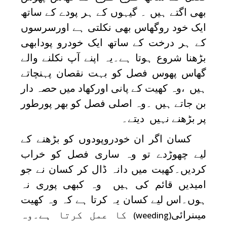
بھی اگتے ہیں ۔ گیہوں کے ہر پودے کے ساتھ
ایک خود روگھاس بھی نکلتی ہے اورسرسوں
کے ہر درخت کے ساتھ ایک خودرو پودابھی
بڑھنا شروع ہوتا ہے۔یہ اپنے آپ نکلنے والے
گھاس پھوس فصل کو بہت نقصان پہنچاتے
ہیں ،وہ کھیت کے پانی اورکھاد میں حصہ دار
بن جاتے ہیں ۔وہ اصلی فصل کو بھر پورطور
پر بڑھنے نہیں دیتے۔
کسان اگر ان خودروپودوں کو بڑھنے کے
لیے چھوڑدے تو وہ ساری فصل کو خراب
کردیں۔کھیت میں دانہ ڈال کر کسان نے جو
امیدیں قائم کی ہیں وہ کبھی پوری نہ
ہوں۔اس لیے کسان یہ کرتا ہے کہ وہ کھیت
میںنرائی
کا عمل کرتا ہے۔وہ
(weeding)