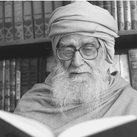
خدا کا فیضان
دینِ فطرت
کائنات کی معنویت
انسان کی بے چارگی
انسان کی تلاش
انسان کی کمائی
کچھ سے کچھ
محرومی
یہ بھی ممکن ہے
عجزکی تلافی
کائناتی نمونہ
ضمیر کے خلاف
اژدہا بھی
خدا پر ستی
زندگی کا مسئلہ
زلزلہ درکار ہے
خدا کی یافت
معرفت
توحید اورشرک
سب کچھ عجیب ہے