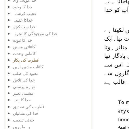
خد اکوپانے والا
جاتا ہے۔
خدا کا وجود
ٓپ کو خدا
عجیب کرشمہ
خداکا عقیدہ
خدا سب کچھ
 لکھتا ہے
خدا کی موجودگی کا تجربہ
ث تھا۔ایک
خدا کا ثبوت
کائناتی مشین
تاثر ہوتا
کائناتی وحدت
ادگار تھا
فطرت کی پکار
کہ اس سے
کائنات مشین نہیں
دگاروں سے
معبود کی طلب
خدا کی تلاش
 غالب ہے
تو ہم پرستی
مشینی تعبیر
خدا کا بندہ
To m
فطر ت کی تصدیق
any 
خدا کی نشانیاں
firm
خلائی تہذیب
یہ ماہرین
feel