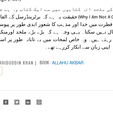
کی ملحد انہ کتابوں میں سے ایک کتاب وہ ہے ج
حقیقت یہ ہے کہ برٹرینڈرسل کے الف
(Why I Am Not A C
طرت میں خدا اور مذہب کا شعور ابدی طور پر پیوس
ال نہیں سکتا۔ یہی وجہ ہے کہ بڑے بڑے ملحد اورمنکر
ن رہتے ہیں۔ وہ خاص لمحات میں بے تابانہ طور پر ا
پنی زبان سے انکار کررہے تھے۔
BOOK :
ALLAHU AKBAR
AHIDUDDIN KHAN