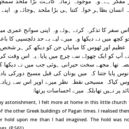
 مفکر ہے۔وہ موجودہ زمانہ کابہت بڑا ملحد سمجھا
نسان بظاہر خواہ کتنا ہی بڑا ملحد ہوجائے وہ اپنے ا
۔اس سفر کا تذکرہ کرتے ہوئے وہ اپنی سوانح عمری میں
رجو کچھ میں نے دیکھا وہ میرے لیے بے حد دلچسپی کا باع
عظیم اور ٹھوس کا میابیاں جن کو دیکھ کر ہر شخص م
نے آپ کو ایک چھوٹے سے چرچ میں پایا۔یہ اس وقت کی ی
حصہ تھا۔مجھے سخت حیرانی ہوئی جب میں نے دیکھا 
نوس پایا جتنا کہ میں یونان کی قبل مسیح دورکی یا
وس کیاکہ مسیحی نقطہ نظر میرے اوپر اس سے زیادہ
ائد پر نہیں تھابلکہ میرے احساسات پرتھا
:
y astonishment, I felt more at home in this little church 
of the other Greek buildings of Pagan times. I realised the
er hold upon me than I had imagined. The hold was n
ings. (P.561)