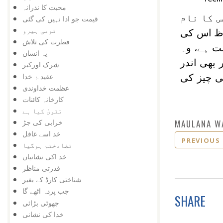
محبت کا نذرانہ
س کا نام
قیمت جو ادا نہیں کی گئی
قومی ہیرو
اظ اس کی
فطرت کی تلاش
ت ہے، وہ
یہ انسان
 بھی اندر
شرک اورکبر
عقید ۂ خدا
سی چیز کی
عظمت خداوندی
کارخانہ کائنات
تقویٰ کیا ہے
MAULANA W
خرابی کی جڑ
خد اسے غافل
PREVIOUS
تضادختم ہوگیا
خد اکی نشانیاں
قدرتی مناظر
شناختی کارڈ کے بغیر
جب پردہ اٹھے گا
SHARE
جھوٹی بڑائی
خدا کی نشانی