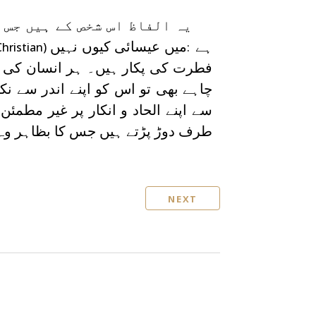
یہ الفاظ اس شخص کے ہیں جس 
ہے
میں عیسائی کیوں نہیں
hristian)
:
فطرت کی پکار ہیں۔ ہر انسان کی ف
چاہے بھی تو اس کو اپنے اندر سے نک
سے اپنے الحاد و انکار پر غیر مطمئ
طرف دوڑ پڑتے ہیں جس کا بظاہر وہ ا
NEXT