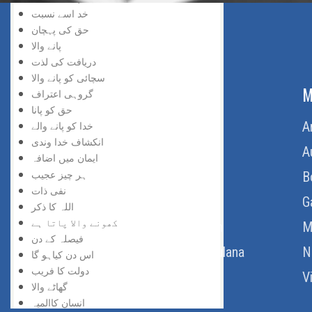
خد اسے نسبت
حق کی پہچان
پانے والا
دریافت کی لذت
سچائی کو پانے والا
ABOUT US
M
گروہی اعتراف
حق کو پانا
Home
A
خدا کو پانے والے
انکشاف خدا وندی
About Us
A
ایمان میں اضافہ
ہر چیز عجیب
Download Quran
B
نفی ذات
Get Involved
G
اللہ کا ذکر
کھونے والا پاتا ہے
Order Free Quran
M
فیصلہ کے دن
Thoughts Of Maulana
N
اس دن کیاہو گا
دولت کا فریب
V
گھاٹے والا
انسان کاالمیہ