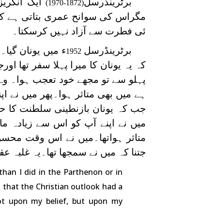
برٹرینڈرسل
ایک انگریز
(1872-1970)
مگراس کی سوانح عمری بتاتی ہے کہ ا
ئی فطرت سے آزاد نہیں کرسکتا۔
برٹرینڈرسل
ء میں یونان گیا
1952
کہ یہ یونان کا میرا پہلا سفر تھا او
پہلو سے تو مجھے خود تعجب ہوا۔ وہ 
ہے میں بھی متاثر ہوا۔پھر میں نے اپ
جب کہ یونان بازنطینی سلطنت کا 
میں نے اپنے آپ کو اس سے زیادہ ما
متاثر ہواتھا۔میں نے اس وقت محس
جتنا کہ میں نے سمجھا تھا۔یہ غلبہ عق
than I did in the Parthenon or in
n that the Christian outlook had a
ot upon my belief, but upon my