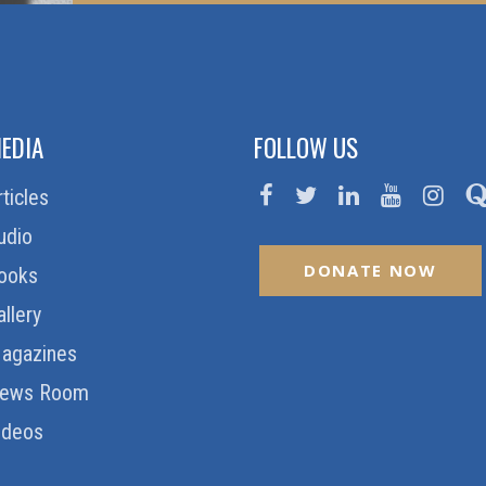
EDIA
FOLLOW US
rticles
udio
DONATE NOW
ooks
allery
agazines
ews Room
ideos