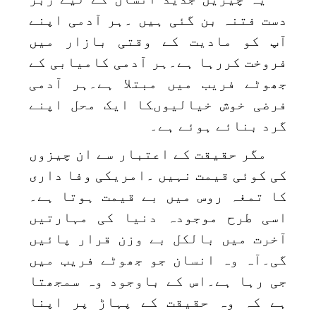
دست فتنہ بن گئی ہیں ۔ہر آدمی اپنے
آپ کو مادیت کے وقتی بازار میں
فروخت کررہا ہے۔ہر آدمی کامیابی کے
جھوٹے فریب میں مبتلا ہے۔ہر آدمی
فرضی خوش خیالیوںکا ایک محل اپنے
گرد بنائے ہوئے ہے۔
مگر حقیقت کے اعتبار سے ان چیزوں
کی کوئی قیمت نہیں ۔امریکی وفا داری
کا تمغہ روس میں بے قیمت ہوتا ہے۔
اسی طرح موجودہ دنیا کی مہارتیں
آخرت میں بالکل بے وزن قرار پائیں
گی۔آہ وہ انسان جو جھوٹے فریب میں
جی رہا ہے۔اس کے باوجود وہ سمجھتا
ہے کہ وہ حقیقت کے پہاڑ پر اپنا