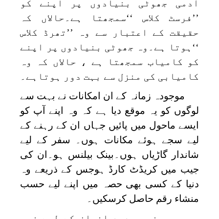
آدمی جھوٹی بنیادوں پر اپنے کو
’’فرسٹ کلاس ‘‘سمجھتا ہے۔حالاں کہ
حقیقت کے اعتبار سے وہ ’’تھرڈ کلاس
‘‘ہوتا ہے۔وہ جھوٹی بنیادوں پر اپنے
کو کامیاب سمجھتا ہے ، حالاں کہ وہ
کامیابی کی منزل سے بہت دور ہوتاہے۔
موجودہ زمانہ کے ان امکانات نے بہت سے
لوگوں کو یہ موقع دیا ہے کہ وہ اپنے آپ کو
ایسے ماحول میں پائیں جہاں ان کے رہنے کے
لیے سجے ہوئے مکانات ہوں۔ سفر کے لیے
شاندار گاڑیاں ہوں۔بینک بیلنس ہو۔ان کی
جیب میں کریڈٹ کارڈ ہوجس کے ذریعے وہ
دنیا کے کسی بھی حصہ میں اپنے لیے حسب
منشاء رقم حاصل کرسکیں۔
یہ چیزیں جدید انسان کے لیے زبر