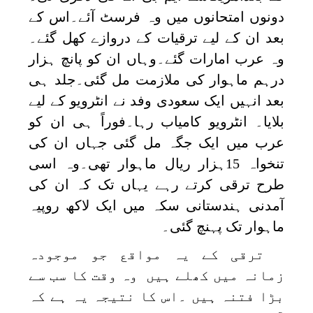
دونوں امتحانوں میں وہ فرسٹ آئے۔اس کے
بعد ان کے لیے ترقیات کے دروازے کھل گئے۔
وہ عرب امارات گئے۔وہاں ان کو پانچ ہزار
درہم ماہوار کی ملازمت مل گئی۔جلد ہی
بعد انہیں ایک سعودی وفد نے انٹرویو کے لیے
بلایا۔ انٹرویو کامیاب رہا۔فوراً ہی ان کو
عرب میں ایک جگہ مل گئی جہاں ان کی
تنخواہ 15ہزار ریال ماہوار تھی۔وہ اسی
طرح ترقی کرتے رہے یہاں تک کہ ان کی
آمدنی ہندستانی سکہ میں ایک لاکھ روپیہ
ماہوار تک پہنچ گئی۔
ترقی کے یہ مواقع جو موجودہ
زمانہ میں کھلے ہیں وہ وقت کا سب سے
بڑا فتنہ ہیں ۔اس کا نتیجہ یہ ہے کہ