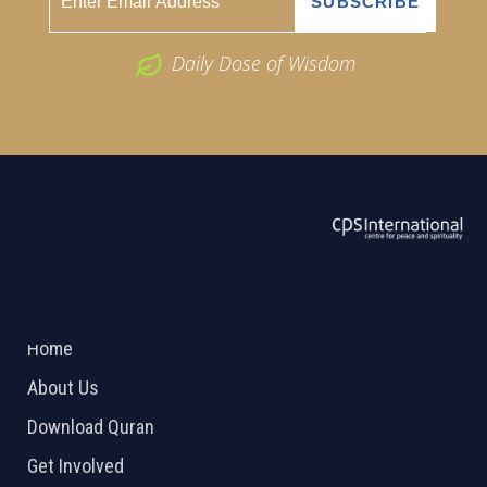
Daily Dose of Wisdom
ABOUT US
2026 Powered by
Openlogic Systems
Home
About Us
Download Quran
Get Involved