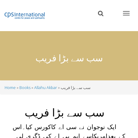
Skip
to
main
content
سب سے بڑا فریب
سب سے بڑا فریب
Allahu Akbar
Books
Home
Breadcrumb
سب سے بڑا فریب
ایک نوجوان نے سی اے کاکورس کیا۔اس
کے بعدامریکاسے ایم بی اے کی ڈگری لی۔