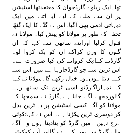
تھا۔ایک ریلوے گارڈجوان کا معتقدتھا اسٹیشن
پر ان سے ملنے کے لیے آیا۔اتنے میں ایک
دیہاتی آدمی بھی آگیا۔اس نے گنّے کا ایک گٹھّا
تحفہ کے طور پر مولانا کو پیش کیا۔ مولانا نے
قبول کرلیا اوراپنے ساتھی سے کہا کہ ان
گنوں کا وزن کراکے ان کو بک کروا لو۔
گارڈنے کہا
بک کروانے کی کیا ضرورت ہے۔
:
اس ٹرین سے جو گارڈجارہا ہے میں اس سے
کہہ دیتا ہوں۔وہ خیال رکھے گا۔مولانا نے کہا
کہ تمہاراگارڈتو اسی ٹرین تک ساتھ رہے
گااورمجھے آگے جانا ہے۔گارڈ نے سمجھا کہ
مولانا کو آگے کسی اسٹیشن پر یہ ٹرین بدل
کر دوسری ٹرین پکڑنا ہے۔ اس نے کہا
کوئی
:
ہرج نہیں ۔میں گارڈ کو بتادیتا ہوں وہ آگے
والے گارڈ سے بھی کہہ دے گااور آپ کوکوئی