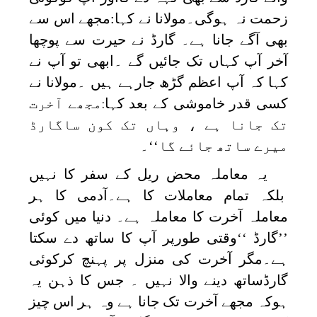
زحمت نہ ہوگی۔مولانا نے کہا:مجھے اس سے
بھی آگے جانا ہے۔ گارڈ نے حیرت سے پوچھا
آخر آپ کہاں تک جائیں گے ۔ابھی تو آپ نے
کہا کہ آپ اعظم گڑھ جارہے ہیں ۔مولانا نے
کسی قدر خاموشی کے بعد کہا
مجھے آخرت
:
تک جانا ہے ، وہاں تک کون ساگارڈ
میرے ساتھ جائے گا‘‘۔
یہ معاملہ محض ریل کے سفر کا نہیں
بلکہ تمام معاملات کا ہے۔آدمی کا ہر
معاملہ آخرت کا معاملہ ہے۔ دنیا میں کوئی
’’گارڈ ‘‘وقتی طورپر آپ کا ساتھ دے سکتا
ہے۔مگر آخرت کی منزل پر پہنچ کرکوئی
گارڈساتھ دینے والا نہیں ۔ جس کا ذہن یہ
ہوکہ مجھے آخرت تک جانا ہے وہ ہر اس چیز