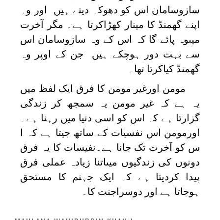
سازوسامان اس کو دھوکہ دیتے ہیں اور وہ
اپنے گھمنڈ کا مینار کھڑاکرتا ہے۔ مگر آخرت
میںوہ پائے گا کہ اس کے وہ سازوسامان اس
سے بہت دور ہوچکے ہیں جن کے اوپر وہ
گھمنڈ کیاکرتا تھا۔
مومن اورغیر مومن کا فرق ایک لفظ میں
یہ ہے کہ غیر مومن یہ سمجھ کر زندگی
گزارتا ہے کہ اس کو اسی دنیا میں رہنا ہے۔
اورمومن اس نفسیات کے ساتھ جیتا ہے کہ ا
س کو آخرت تک جانا ہے۔نفیسات کا یہ فرق
دونوں کی زندگیوں میںاتنا زیادہ عملی فرق
پیدا کردیتا ہے کہ ایک جہنم کا مستحق
ہوجاتا ہے اور دوسراجنت کا۔