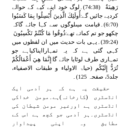
رَهِينَةٌ
(74:38)۔لوگ خود اپنے کیے کے حوالے
کردیے جائیں گے
أُولَئِكَ الَّذِينَ أُبْسِلُوا بِمَا كَسَبُوا
:
(6:70)۔قیامت میںلوگوں سے کہا جائے گاکہ
چکھو جو تم کماتے تھے
ذُوقُوا مَا كُنْتُمْ تَكْسِبُونَ
:
(39:24)۔یہی بات حدیث میں ان لفظوں میں
کہی گئی ہے کہ یہ تمہارااپناکیاہے جو
تمہاری طرف لوٹایا جائے گا
إِنَّمَا هِيَ أَعْمَالُكُمْ
:
تُرَدُّ إِلَيْكُم
(حیاۃ الاولیاء و طبقات الاصفیاء،
جلد5، صفحہ 125)۔
حقیقت یہ ہے کہ ہر آدمی ایک
انڈسٹری (کارخانہ)ہے۔مومن خداکی
انڈسٹری ہے اورغیر مومن شیطان کی
انڈسٹری۔ہر آدمی جو کچھ ہے اس کے
مطابق وہ اپنی پیداوار