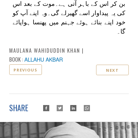
بن کر اس کے باہر آتی ہے۔موت کے بعد اس
کی یہ پیداوار اسے گھیرلے گی۔وہ اپنے آپ کو
خود اپنے بنائے ہوئے جہنم میں پھنسا ہواپائے
گا۔
MAULANA WAHIDUDDIN KHAN
BOOK :
ALLAHU AKBAR
PREVIOUS
NEXT
SHARE