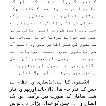
کاڈھیرلگارہا ہے۔خدا کے علم کے
مطابق آدمی جب اپنے حصہ کاکام کرچکا
ہوتا ہے تو اس پر موت آجاتی ہے۔اس کے
بعد اس کی اگلی زندگی شروع ہوتی ہے
جہاں وہ ابدی طورپر اپنی اگائی ہوئی
فصل کے حوالے کردیا جاتا ہے۔جس نے
کانٹوں کی فصل اگائی تھی وہ اپنے آپ
کو کانٹوں میں پھنسا ہواپاتا ہے
اورجس نے پھول اورخوشبو کی فصل
اگائی تھی وہ پھول اورخوشبووالے
باغوں میں ہمیشہ کے لیے چلاجاتا ہے۔
انڈسٹری کیا ہے۔انڈسٹری وہ نظام ہے
جس کے اندر خام مال ڈالا جائے اورپھر وہ تیار
شدہ سامان کی صورت میں برآمدہ ہو۔ایک
انسان وہ ہے جس کو خدانے بڑائی دی تواس