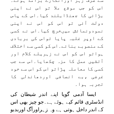
اس کو جب موقع ملا تو اس نے اپنی
بڑائی کا جھنڈابلند کیا۔اس کے پاس
دولت آئی تو اس کو اس نے اپنی
نمودونمائش میںخرچ کیا۔اس نے کسی
کے اوپر غلبہ پایا تواس کی بربادی
کے منصوبے بنائے۔اس کو کسی سے اختلاف
ہواتو اس کو اس نے زہریلے کلام اور
آتشیں عمل کا مزہ چکھایا۔اس سے جب
کسی کا معاملہ پڑاتو اس کو اس سے خود
غرضی ،بے انصافی اوردھاندلی کا
تجربہ ہوا۔
ایسا آدمی گویا اپنے اندر شیطان کی
انڈسٹری قائم کیے ہوئے ہے۔جو چیز بھی اس
کے اندر داخل ہوتی ہے وہ زہراورآگ اوربدبو