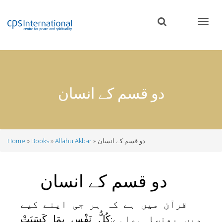
Skip
to
main
content
دو قسم کے انسان
دو قسم کے انسان
Allahu Akbar
Books
Home
Breadcrumb
دو قسم کے انسان
قرآن میں ہے کہ ہر جی اپنے کیے
میں پھنسا ہواہے
كُلُّ نَفْسٍ بِمَا كَسَبَتْ
: