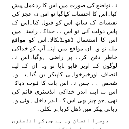
نے تواضع کی صورت میں اس کا ردعمل پیش
کیا۔اس کا احتساب کیاگیا تو اس نے عجز کی
نفیسات کے ساتھ اس کو قبول کیا۔اس کے
پاس دولت آئی تو اس نے خداکے راستہ میں
اس کا استعمال ڈھونڈنکالا۔اس کو مواقع
ملے تو وہ ان مواقع میں اپنے آپ کو خداکی
خاطر دفن کرنے پر راضی ہوگیا۔اس نے
لوگوں کے اوپر قابو پایا تو وہ ان کے لیے
انصاف اورخیرخواہی کاپیکر بن گیا۔یہ وہ
شخص ہے جس نے اس بات کا ثبوت دیاکہ
اس نے اپنے اندر خداکی انڈسٹری قائم کی
تھی۔جو چیز بھی اس کے اندر داخل ہوئی وہ
ربانی پیکر میں ڈھل کرباہر نکلی۔
دوسرا انسان وہ ہے جس کی انڈسٹری
سے صرف زہر اورانگارے برآمد ہوئے۔