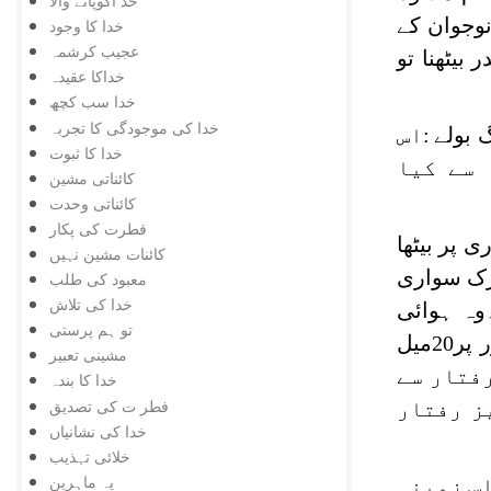
خد اکوپانے والا
نوجوان کے
خدا کا وجود
عجیب کرشمہ
بیٹھنا تو
خداکا عقیدہ
خدا سب کچھ
خدا کی موجودگی کا تجربہ
 بولے
:اس
خدا کا ثبوت
 سے کیا
کائناتی مشین
کائناتی وحدت
فطرت کی پکار
پر بیٹھا
کائنات مشین نہیں
ازک سواری
معبود کی طلب
خدا کی تلاش
وہ ہوائی
تو ہم پرستی
جہاز سے کہیں زیادہ تیز رفتاری کے ساتھ دہراحرکت کررہی ہے۔ایک طرف وہ اپنے محور پر20میل
مشینی تعبیر
 پر15سکنڈ فی میل کی رفتار سے
خدا کا بندہ
فطر ت کی تصدیق
ز رفتار
خدا کی نشانیاں
خلائی تہذیب
یہ ماہرین
اس زمینی