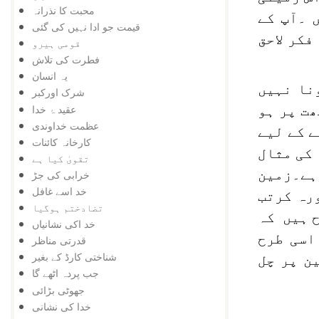
محبت کا نذرانہ
۔آپ کے
قیمت جو ادا نہیں کی گئی
فکر لاحق
قومی ہیرو
فطرت کی تلاش
یہ انسان
نا نہیں
شرک اورکبر
عقید ۂ خدا
ھت پر ہو
عظمت خداوندی
ے کے لیے
کارخانہ کائنات
 کی مثال
تقویٰ کیا ہے
ہے۔زمین
خرابی کی جڑ
خد اسے غافل
رہ کرتب
تضادختم ہوگیا
ح ہیں کہ
خد اکی نشانیاں
اسی طرح
قدرتی مناظر
شناختی کارڈ کے بغیر
ن پر چل
جب پردہ اٹھے گا
جھوٹی بڑائی
خدا کی نشانی