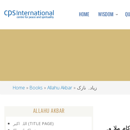
WISDOM
Q
HOME
زیادہ نازک
Allahu Akbar
Books
Home
Breadcrumb
ALLAHU AKBAR
اللہ اکبر (TITLE PAGE)
م ملا وہ