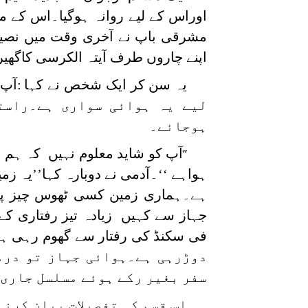
اوراس کے لیے روانہ ہوگیا۔اس کے ما
مشرقی باپ نے آخری وقت میں نصیحت 
اپنے چاروں طرف آیتہ الکرسی کاگھیرا
یہ سن کر ایک شخص نے کہا
:آپ
لیے یہ ہوائی سواری ہے۔راست
ہوجائے۔
آپ کو شاید معلوم نہیں کہ ہم
’’
ہواہے ‘‘۔آدمی نے دوبارہ کہا’’یہ 
ہے۔ہماری زمین کسی ٹھوس چیز پر 
دوڑرہی ہے۔ہوائی جہاز تو درم
سفر بغیر رکے ہوئے مسلسل جاری ہ
اس قسم کی تفصیلات بیان کرنے