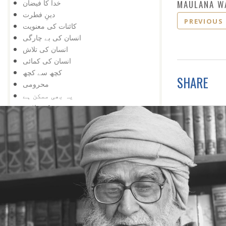
خدا کا فیضان
MAULANA W
دینِ فطرت
PREVIOUS
کائنات کی معنویت
انسان کی بے چارگی
انسان کی تلاش
انسان کی کمائی
کچھ سے کچھ
SHARE
محرومی
یہ بھی ممکن ہے
عجزکی تلافی
کائناتی نمونہ
ضمیر کے خلاف
اژدہا بھی
خدا پر ستی
زندگی کا مسئلہ
زلزلہ درکار ہے
خدا کی یافت
معرفت
توحید اورشرک
سب کچھ عجیب ہے