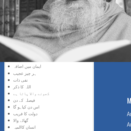
خد اسے نسبت
حق کی پہچان
پانے والا
دریافت کی لذت
سچائی کو پانے والا
گروہی اعتراف
حق کو پانا
خدا کو پانے والے
انکشاف خدا وندی
ایمان میں اضافہ
ہر چیز عجیب
نفی ذات
اللہ کا ذکر
کھونے والا پاتا ہے
ABOUT US
M
فیصلہ کے دن
اس دن کیاہو گا
Home
A
دولت کا فریب
گھاٹے والا
About Us
A
انسان کاالمیہ