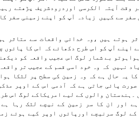
ر وقت آیتہ الکرسی اوردرودشریف پڑھتے رہیں 
فر سے کہیں زیادہ آپ کو اپنے زمینی سفر کا 
ثر ہوتے ہیں ،وہ خدائی واقعات سے متاثر ہو
اپنے آپ کو اس طرح دکھائے کہ اس کا پائوں چ
واہوتو بے شمار لوگ اس عجیب واقعہ کو دیکھن
د نہیں کہ وہ خود اسی قسم کے عجیب تر واقعہ
کا یہ حال ہے کہ وہ زمین کی سطح پر لٹکا ہوا
صورت پائی جاتی ہے کہ آدمی اس کے اوپر مذکو
ں ۔ہندستان والوں کے لیے امریکاکے لوگ اس طر
ہے اور ان کا سر زمین کے نیچے لٹک رہا ہے 
کے لوگ سرنیچے اورپائوں اوپر کیے ہوئے زمی