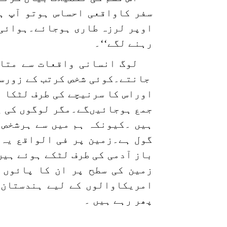
سفر کاواقعی احساس ہوتو آپ ہ
اوپر لرزہ طاری ہوجائے۔ہوائی س
رہنے لگے‘‘۔
لوگ انسانی واقعات سے متا
جانتے۔کوئی شخص کرتب کے زورسے 
اوراس کا سرنیچے کی طرف لٹکا ہ
جمع ہوجائیںگے۔مگر لوگوں کی یا
ہیں ۔کیونکہ ہم میں سے ہرشخص 
گول ہے۔زمین پر فی الواقع یہ 
باز آدمی کی طرف لٹکے ہوئے ہی
زمین کی سطح پر ان کا پائوں 
امریکاوالوں کے لیے ہندستان 
پھر رہے ہیں ۔