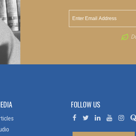
D
EDIA
FOLLOW US
rticles
udio