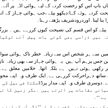
ں باپ اس کو رخصت کرنے کے لیے ہوائی اڈہ پر آئے۔
کرتے ہوئے کہا:دیکھو بیٹے ،جب ہوائی جہاز کے اندر 
 بنا لینا۔اوردرودشریف پڑھتے رہنا۔
 بیٹے کو اس قسم کی نصیحت کیوں کررہے ہیں ۔ بزرگ
ہ میں ذراسی بھی کوئی بات پیش آئے توکیا
 میں سے ہر شخص اس سے زیادہ خطر ناک ہوائی سواری 
زمین جس پرہم آپ ہیں یہ ہوائی جہاز سے بھی زیادہ ن
رکھی ہوئی نہیں ہے بلکہ اتھاہ خلامیں معلق ہے۔
فی سکنڈ کی رفتار سے گھوم رہی ہے۔دوسری طرف وہ اپنے مدار
یانی مقامات پر اترتے ہیں ۔مگر زمین کا تی
ے ‘‘۔
 کے بعد مذکورہ شخص نے کہا۔’’اگر آپ کو اپنے 