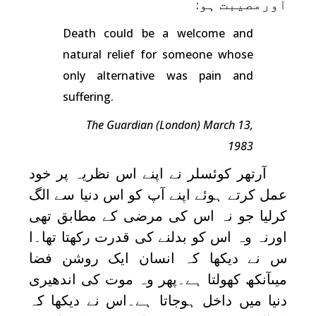
اورمصیبت ہو
:
Death could be a welcome and
natural relief for someone whose
only alternative was pain and
suffering.
The Guardian (London) March 13,
1983
آرتھر کوئسلر نے اپنے اس نظریہ پر خود
عمل کرتے ہوئے اپنے آپ کو اس دنیا سے الگ
کرلیا جو نہ اس کی مرضی کے مطابق تھی
اورنہ وہ اس کو بدلنے کی قدرت رکھتا تھا۔ا
س نے دیکھا کہ انسان ایک روشن فضا
میںآنکھ کھولتا ہے۔پھر وہ موت کی اندھیری
دنیا میں داخل ہوجاتا ہے۔اس نے دیکھا کہ