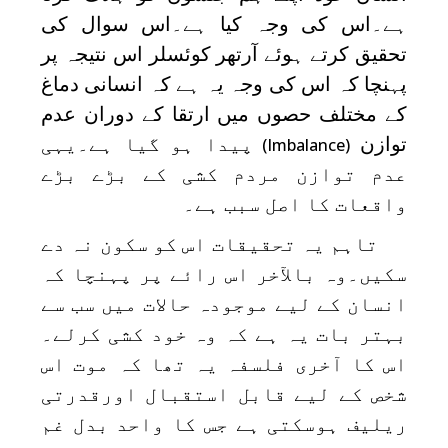
ہے۔اس کی وجہ کیا ہے۔اس سوال کی
تحقیق کرتے ہوئے آرتھر کوئسلر اس نتیجہ پر
پہنچا کہ اس کی وجہ یہ ہے کہ انسانی دماغ
کے مختلف حصوں میں ارتقا کے دوران عدم
توازن
پیدا ہو گیا ہے۔یہی
(Imbalance)
عدم توازن مردم کشی کے بڑے بڑے
واقعات کا اصل سبب ہے۔
تاہم یہ تحقیقات اس کو سکون نہ دے
سکیں۔وہ بالآخر اس رائے پر پہنچا کہ
انسان کے لیے موجودہ حالات میں سب سے
بہتر بات یہ ہے کہ وہ خود کشی کرلے۔
اس کا آخری فلسفہ یہ تھا کہ موت اس
شخص کے لیے قابل استقبال اورقدرتی
ریلیف ہوسکتی ہے جس کا واحد بدل غم