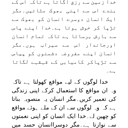
خدا زمین سے رزق اگاتا ہے تاکہ اس کے
بندے اس سے اپنی بھوک مٹائیں۔مگر
ایک انسان دوسرے انسان کو بھوک سے
تڑپا کر خوش ہوتا ہے۔خدا اپنے پاس
سے بارش برساتا ہے تاکہ تمام انسان
اورجاندار اس سے سیراب ہوں۔مگر
انسان اپنے مفروضہ دشمنوں کو پیاس
سے تڑپاکر کامیابی کے قہقہے لگاتا
ہے۔
خدا لوگوں کے لیے مواقع کھولتا ہے تاکہ
وہ ان مواقع کا استعمال کرکے اپنی زندگی
کی تعمیر کریں۔مگر انسان یہ منصوبہ بناتا
ہے کہ وہ لوگوں سے ان کے ملے ہوئے مواقع
کو چھین لے۔خدا ایک انسان کو اپنی نعمتوں
سے نوازتا ہے۔مگر دوسراانسان حسد میں