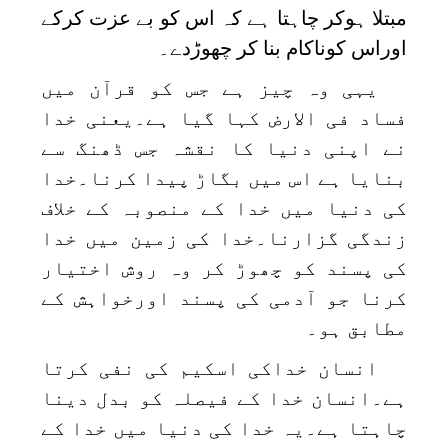
مبتلا ہوکر چاہتا ہے کہ اس کو بے عزت کرکے
اوراس کوناکام بنا کر چھوڑدے۔
یہی وہ چیز ہے جس کو قرآن میں
فساد فی الارض کہا گیا ہے۔یعنی خدا
نے اپنی دنیا کا نقشہ جس ڈھنگ سے
بنایا ہے اس میں بگاڑ پیدا کرنا۔خدا
کی دنیا میں خدا کے منصوبہ کے خلاف
زندگی گزارنا۔خدا کی زمین میں خدا
کی پسند کو چھوڑ کر وہ روش اختیار
کرنا جو آدمی کی پسند اورخواہش کے
مطابق ہو۔
انسان خداکی اسکیم کی نفی کرتا
ہے۔انسان خدا کے فیصلہ کو بدل دینا
چاہتا ہے۔یہ خدا کی دنیا میں خدا کے