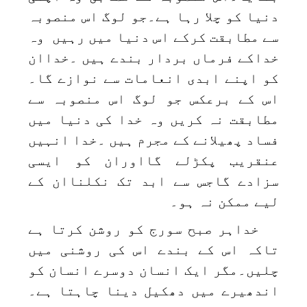
دنیا کو چلا رہا ہے۔جو لوگ اس منصوبہ
سے مطابقت کرکے اس دنیا میں رہیں وہ
خداکے فرماں بردار بندے ہیں ۔خداان
کو اپنے ابدی انعامات سے نوازے گا۔
اس کے برعکس جو لوگ اس منصوبہ سے
مطابقت نہ کریں وہ خدا کی دنیا میں
فساد پھیلانے کے مجرم ہیں ۔خدا انہیں
عنقریب پکڑلے گااوران کو ایسی
سزادے گاجس سے ابد تک نکلناان کے
لیے ممکن نہ ہو۔
خداہر صبح سورج کو روشن کرتا ہے
تاکہ اس کے بندے اس کی روشنی میں
چلیں۔مگر ایک انسان دوسرے انسان کو
اندھیرے میں دھکیل دینا چاہتا ہے۔