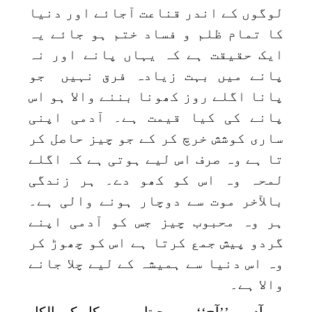
لوگوں کے اندر قناعت آجائے اور دنیا
کا تمام ظلم و فساد ختم ہو جائے یہ
ایک حقیقت ہے کہ یہاں پانے اور نہ
پانے میں بہت زیادہ فرق نہیں جو
پانا اگلے روز کھونا بننے والا ہو اس
پانے کی کیا قیمت ہے۔ آدمی اپنی
ساری کوشش خرچ کر کے جو چیز حاصل کر
تا ہے وہ صرف اس لیے ہوتی ہے کہ اگلے
لمحہ وہ اس کو کھو دے۔ ہر زندگی
بالآخر موت سے دوچار ہونے والی ہے۔
ہر وہ محبوب چیز جس کو آدمی اپنے
گردو پیش جمع کرتا ہے اس کو چھوڑ کر
وہ اس دنیا سے ہمیشہ کے لیے چلا جانے
والا ہے۔
آدمی ’’آج‘‘ میں جیتا ہے وہ کل کو بالکل