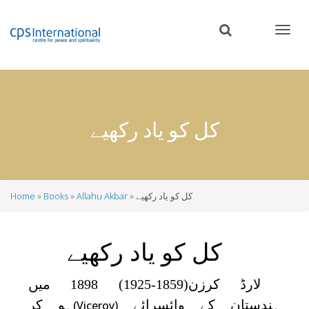
Skip
to
main
content
کل کو یاد رکھیے
کل کو یاد رکھیے
Allahu Akbar
Books
Home
Breadcrumb
کل کو یاد رکھیے
لارڈ کرزن(1859-1925) 1898 میں
ہندستان کے وائسرائے
ہو کر
(Viceroy)