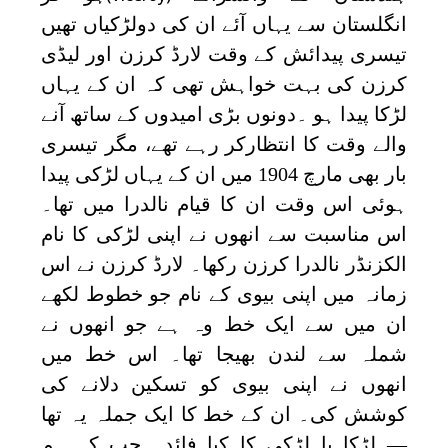
انگلستان سے یہاں آئے ان کی دولڑکیاں تھیں
تیسری پیدائش کے وقت لارڈ کرزن اور لیڈی
کرزن کی بہت خواہش تھی کہ ان کے یہاں
لڑکا پیدا ہو ۔دونوں بڑی امیدوں کے ساتھ آنے
والے وقت کا انتظارکر رہے تھے، مگر تیسری
بار بھی مارچ 1904 میں ان کے یہاں لڑکی پیدا
ہوئی اس وقت ان کا قیام نالدرا میں تھا۔
اس مناسبت سے انھوں نے اپنی لڑکی کا نام
الکزنڈر نالدرا کرزن رکھا۔ لارڈ کرزن نے اس
زمانہ میں اپنی بیوی کے نام جو خطوط لکھے
ان میں سے ایک خط وہ ہے جو انھوں نے
شملہ سے لندن بھیجا تھا۔ اس خط میں
انھوں نے اپنی بیوی کو تسکین دلانے کی
کوشش کی۔ ان کے خط کا ایک جملہ یہ تھا
— لڑکا یا لڑکی کا کیا فائدہ جب کہ ہم