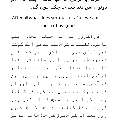
دونوں اس دنیا سے جا چکے ہوں گے۔
After all what does sex matter after we are
both of us gone.
لارڈکرزن کا یہ جملہ محض اپنی
مایوس نفسیات کو چھپانے کی ایک کوشش
تھی لیکن یہی بات اگر آدمی کے اندر
شعوری طور پر پیدا ہو جائے تو دنیا
کا آدھا مسئلہ حل ہو جائے دولت،
اولاد، اقتدار یہی وہ چیزیں ہیں جن
کو آدمی سب سے زیادہ چاہتا ہے اور ان
کو حاصل کرنے لے لیے سب کچھ کر ڈالتا
ہے۔ اگر آدمی یہ سوچ لے کہ کسی چیز
کو پانے کا کیا فائدہ جب کہ چند ہی
روز بعد اس کو چھوڑ کر چلا جانا ہے تو