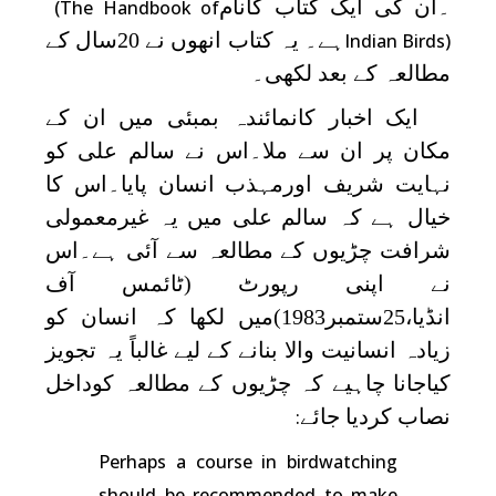
۔ان کی ایک کتاب کانام
(The Handbook of
ہے۔ یہ کتاب انھوں نے 20سال کے
Indian Birds)
مطالعہ کے بعد لکھی۔
ایک اخبار کانمائندہ بمبئی میں ان کے
مکان پر ان سے ملا۔اس نے سالم علی کو
نہایت شریف اورمہذب انسان پایا۔اس کا
خیال ہے کہ سالم علی میں یہ غیرمعمولی
شرافت چڑیوں کے مطالعہ سے آئی ہے۔اس
نے اپنی رپورٹ (ٹائمس آف
انڈیا،25ستمبر1983)میں لکھا کہ انسان کو
زیادہ انسانیت والا بنانے کے لیے غالباً یہ تجویز
کیاجانا چاہیے کہ چڑیوں کے مطالعہ کوداخل
نصاب کردیا جائے
:
Perhaps a course in birdwatching
should be recommended to make