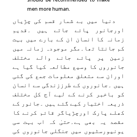
men more human.
دنیا میں بے شمار قسم کی چڑیاں
اورجانور پائے جاتے ہیں ۔قدیم
زمانہ کا انسان ان کے بارے میں بہت
کم جانتا تھا۔مگر موجودہ زمانہ میں
زمین پر پائے جانے والے مختلف
جانوروں کا وسیع مطالعہ کیا گیا ہے
اوران سے متعلق معلومات جمع کی گئی
ہیں ۔جانوروں کے طرززندگی سے انسان
کو باخبر کرنے کے لیے آج کل مختلف
ذریعہ اختیار کیے گئے ہیں ۔جانور کے
کھلے پارک اورچڑیاگر قائم کرنے کا
مقصد یہ بھی ہے۔حتیٰ کہ اب بہت سی
یونیورسٹیوں میں جنگلی جانوروں کی