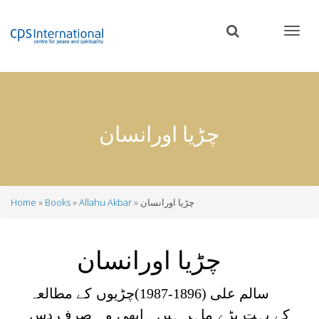
Skip
to
main
content
چڑیا اورانسان
چڑیا اورانسان
Allahu Akbar
Books
Home
Breadcrumb
چڑیا اورانسان
سالم علی (1896-1987)چڑیوں کے مطالعہ
کے بہت بڑے ماہر ہیں ۔ابھی وہ صرف دس