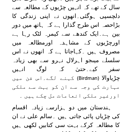
سال کے تھے کہ انہیں چڑیوں کے مطالعہ سے
دلچسپی ہوگئی۔انھوں نے اپنی زندگی کا
بڑاحصہ اس طرح گذارا ہے کہ ہاتھ میں دور
بین ہے۔ایک کندھے سے کیمرہ لٹک رہا ہے
اورچڑیوں کے مشاہدہ اورمطالعہ میں
مصروف ہیں ۔کہاجاتا ہے کہ انھوں نے اس
سلسلے میںجو اہرلال نہرو سے بھی زیادہ
سفر کیے۔حتیٰ کہ لوگ انہیں
چڑیاوالا
کہنے لگے۔اس فن میں
(Birdman)
مہارت کی وجہ سے ان کو بہت سے ملکی
اورغیر ملکی انعامات مل چکے ہیں ۔
ہندستان میں دو ہزارسے زیادہ اقسام
کی چڑیاں پائی جاتی ہیں ۔سالم علی نے ان
کا مطالعہ کرکے بہت سی کتابیں لکھی ہیں