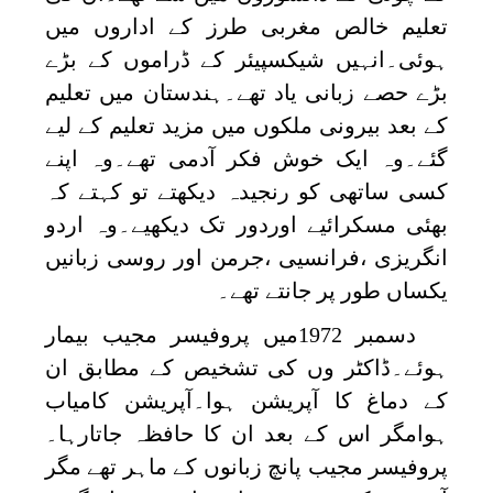
تعلیم خالص مغربی طرز کے اداروں میں
ہوئی۔انہیں شیکسپیئر کے ڈراموں کے بڑے
بڑے حصے زبانی یاد تھے۔ہندستان میں تعلیم
کے بعد بیرونی ملکوں میں مزید تعلیم کے لیے
گئے۔وہ ایک خوش فکر آدمی تھے۔وہ اپنے
کسی ساتھی کو رنجیدہ دیکھتے تو کہتے کہ
بھئی مسکرائیے اوردور تک دیکھیے۔وہ اردو
انگریزی ،فرانسیی ،جرمن اور روسی زبانیں
یکساں طور پر جانتے تھے۔
دسمبر 1972میں پروفیسر مجیب بیمار
ہوئے۔ڈاکٹر وں کی تشخیص کے مطابق ان
کے دماغ کا آپریشن ہوا۔آپریشن کامیاب
ہوامگر اس کے بعد ان کا حافظہ جاتارہا۔
پروفیسر مجیب پانچ زبانوں کے ماہر تھے مگر