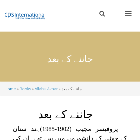
Skip
to
main
content
جاننے کے بعد
جاننے کے بعد
Allahu Akbar
Books
Home
Breadcrumb
جاننے کے بعد
پروفیسر مجیب (1902-1985)ہند ستان
کے چوٹی کے دانشوروں میں سے تھے۔ان کی