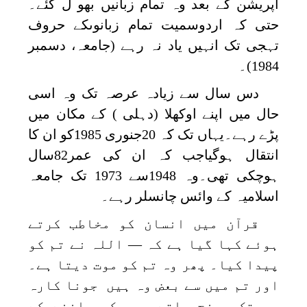
آپریشن کے بعد وہ تمام زبانیں بھو ل گئے۔
حتی کہ اردوسمیت تمام زبانوںکے حروف
تہجی تک انہیں یاد نہ رہے (جامعہ، دسمبر
1984)۔
دس سال سے زیادہ عرصہ تک وہ اسی
حال میں اپنے اوکھلا (دہلی ) کے مکان میں
پڑے رہے۔یہاں تک کہ 20جنوری 1985کو ان کا
انتقال ہوگیاجب کہ ان کی عمر82سال
ہوچکی تھی۔وہ 1948سے 1973 تک جامعہ
اسلامیہ کے وائس چانسلر رہے۔
قرآن میں انسان کو مخاطب کرتے
ہوئے کہا گیا ہے کہ — اللہ نے تم کو
پیدا کیا۔ پھر وہ تم کو موت دیتا ہے۔
اور تم میں سے بعض وہ ہیں جونا کارہ
عمرتک پہنچ جاتے ہیں کہ جاننے کے