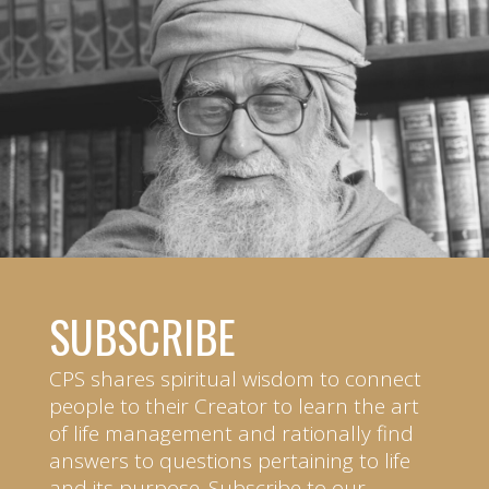
SUBSCRIBE
CPS shares spiritual wisdom to connect
people to their Creator to learn the art
of life management and rationally find
answers to questions pertaining to life
and its purpose. Subscribe to our