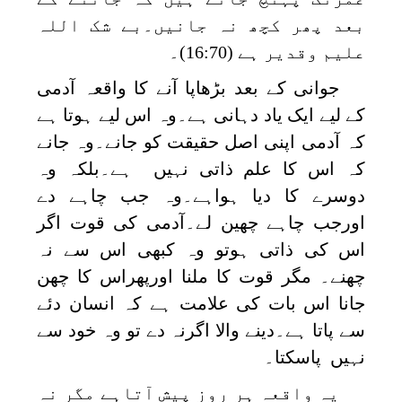
بعد پھر کچھ نہ جانیں۔بے شک اللہ
علیم وقدیر ہے (16:70)۔
جوانی کے بعد بڑھاپا آنے کا واقعہ آدمی
کے لیے ایک یاد دہانی ہے۔وہ اس لیے ہوتا ہے
کہ آدمی اپنی اصل حقیقت کو جانے۔وہ جانے
کہ اس کا علم ذاتی نہیں ہے۔بلکہ وہ
دوسرے کا دیا ہواہے۔وہ جب چاہے دے
اورجب چاہے چھین لے۔آدمی کی قوت اگر
اس کی ذاتی ہوتو وہ کبھی اس سے نہ
چھنے۔ مگر قوت کا ملنا اورپھراس کا چھن
جانا اس بات کی علامت ہے کہ انسان دئے
سے پاتا ہے۔دینے والا اگرنہ دے تو وہ خود سے
نہیں پاسکتا۔
یہ واقعہ ہر روز پیش آتاہے مگر نہ