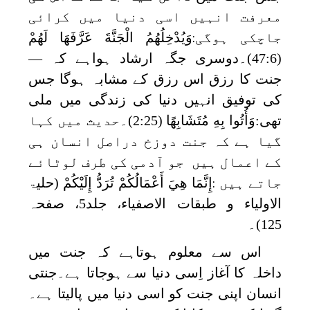
معرفت انہیں اسی دنیا میں کرائی
جاچکی ہوگی
وَيُدْخِلُهُمُ الْجَنَّةَ عَرَّفَهَا لَهُمْ
:
(47:6)۔دوسری جگہ ارشاد ہواہے کہ —
جنت کا رزق اس رزق کے مشابہ ہوگا جس
کی توفیق انہیں دنیا کی زندگی میں ملی
تھی:وَأُتُوا بِهِ مُتَشَابِهًا (2:25)۔حدیث میں کہا
گیا ہے کہ جنت دوزخ دراصل انسان ہی
کے اعمال ہیں جو آدمی کی طرف لوٹائے
جاتے ہیں
إِنَّمَا هِيَ أَعْمَالُكُمْ تُرَدُّ إِلَيْكُمْ
(حلیۃ
:
الاولیاء و طبقات الاصفیاء، جلد5، صفحہ
125)۔
اس سے معلوم ہوتاہے کہ جنت میں
داخلہ کا آغاز اِسی دنیا سے ہوجاتا ہے۔جنتی
انسان اپنی جنت کو اسی دنیا میں پالیتا ہے۔