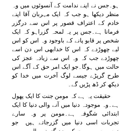
ہو۔جس نے اپنے ندامت کے آنسوئوں میں وہ
منظر دیکھا ہو جب کہ ایک مہربان آقا اپنے
خادم کے اعتراف قصور پر اس سے درگزر
فرماتا ہے۔جس پر یہ لمحہ گزراہو کہ ایک
شخص پر قابو پانے کے باوجود وہ اس کو اس
لیے چھوڑدے کہ اس کا خدابھی اس دن اسے
چھوڑدے جب کہ وہ اس سے زیادہ عجز کی
حالت میں ہوگا۔جو ایک امر حق کے آگے اس
طرح گرپڑے جیسے لوگ آخرت میں خدا کو
دیکھ کر ڈھ پڑیں گے۔
حقیقت یہ ہے کہ مومن جنت کا ایک پھول
ہے۔وہ موجودہ دنیا میں آنے والی دنیا کا ایک
ابتدائی شگوفہ ہے۔مومن پر وہ سارے
تجربات اسی دنیا میں گزرجاتے ہیں جو
دوسروں پر موت کے بعد گزرنے والے ہیں ۔