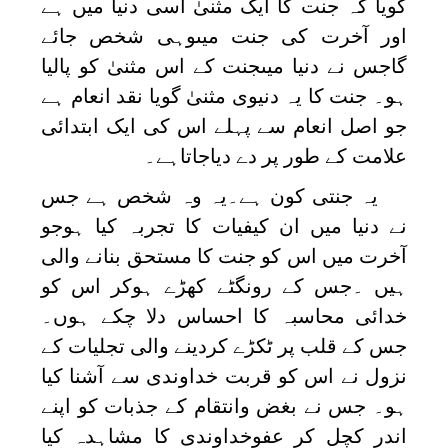
گویا کہ جنت کا ایک مثنیٰ اسی دنیا میں ہے
اور آخرت کی جنت میںوہی شخص جائے
گاجس نے دنیا میںجنت کے اس مثنیٰ کو پالیا
ہو۔ جنت کا یہ دنیوی مثنیٰ گویا نقد انعام ہے
جو اصل انعام سے پہلے اس کی ایک ابتدائی
علامت کے طور پر دے دیاجاتاہے۔
یہ جنتی کون ہے۔یہ وہ شخص ہے جس
نے دنیا میں ان کیفیات کا تجربہ کیا ہوجو
آخرت میں اس کو جنت کا مستحق بنانے والی
ہیں ۔جس کے رونگٹے کھڑے ہوکر اس کو
خدائی محاسبہ کا احساس دلا چکے ہوں۔
جس کے قلب پر ٹکڑے کردینے والی تجلیات کے
نزول نے اس کو قربت خداوندی سے آشنا کیا
ہو۔ جس نے بغض وانتقام کے جذبات کو اپنے
اندر کچل کر عفوخداوندی کا مشاہدہ کیا