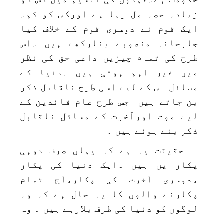
زیادہ حصہ مل رہا ہے اورکس کو کم۔
ایک قوم نے دوسری قوم کے خلاف کیا
جارحانہ منصوبے بنارکھے ہیں ۔اس
طرح کی تمام چیزیں داعی حق کی نظر
میں غیر اہم ہوتی ہیں ۔دنیا کے
مسائل اس کے لیے اسی طرح ناقابل ذکر
بن جاتے ہیں جس طرح عام قائدین کے
لیے موت اورآخرت کے مسائل ناقابل
ذکر بنے ہوئے ہیں ۔
حقیقت یہ ہے کہ یہاں صرف دوہی
پکار یں ہیں ۔ایک دنیا کی پکار
،دوسری آخرت کی پکار،آج تمام
پکارنے والوں کا یہ حال ہے کہ وہ
لوگوں کو دنیا کی طرف بلارہے ہیں ۔ وہ