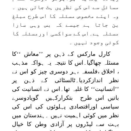
مسائل سے اس کی نظریں ہٹ جاتی ہیں ۔
وہ اپنے مخصوص مسئلہ کا اس طرح مبلغ
بن جاتا ہے جیسے کہ بس وہی سارا
مسئلہ ہے۔اس کے سواکسی اورمسئلہ کا
کوئی وجود نہیں ۔
کارل مارکس کے ذہن پر ’’معاش ‘‘کا
مسئلہ چھاگیا۔اس کا نتیجہ یہ ہواکہ مذہب
، اخلاق ،فلسفہ ،ہر دوسری چیز کو اس نے
نظر اندازکردیا۔ٹالسٹائی کے ذہن پر
’’انسانیت‘‘ کا غلبہ تھا۔اس نے انسانیت کی
باتیں اس طرح بتکرارکہیں گویادوسرے
سیاسی اوراقتصادی پہلوئوں کی اس کی
نظر میں کوئی اہمیت نہیں ۔ہندستان میں
بہت سے لیڈروں پر آزادی وطن کا خیال