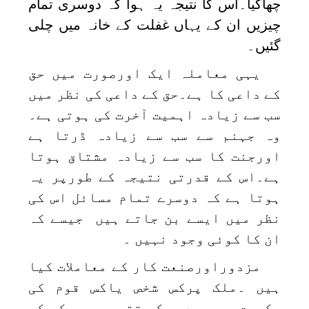
چھاگیا۔اس کا نتیجہ یہ ہوا کہ دوسری تمام
چیزیں ان کے یہاں غفلت کے خانہ میں چلی
گئیں۔
یہی معاملہ ایک اورصورت میں حق
کے داعی کا ہے۔حق کے داعی کی نظر میں
سب سے زیادہ اہمیت آخرت کی ہوتی ہے۔
وہ جہنم سے سب سے زیادہ ڈرتا ہے
اورجنت کا سب سے زیادہ مشتاق ہوتا
ہے۔اس کے قدرتی نتیجہ کے طورپر یہ
ہوتا ہے کہ دوسرے تمام مسائل اس کی
نظر میں ایسے بن جاتے ہیں جیسے کہ
ان کا کوئی وجود نہیں ۔
مزدوراورصنعت کار کے معاملات کیا
ہیں ۔ملک پرکس شخص یاکس قوم کی
حکومت ہے۔عہدوں کی تقسیم میں کس کو