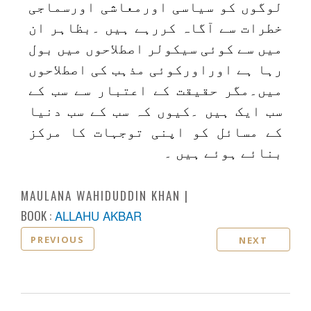
لوگوں کو سیاسی اورمعاشی اورسماجی
خطرات سے آگاہ کررہے ہیں ۔بظاہر ان
میں سے کوئی سیکولر اصطلاحوں میں بول
رہا ہے اوراورکوئی مذہب کی اصطلاحوں
میں۔مگر حقیقت کے اعتبار سے سب کے
سب ایک ہیں ۔کیوں کہ سب کے سب دنیا
کے مسائل کو اپنی توجہات کا مرکز
بنائے ہوئے ہیں ۔
MAULANA WAHIDUDDIN KHAN
BOOK :
ALLAHU AKBAR
PREVIOUS
NEXT