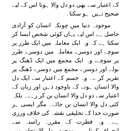
کے اعتبار سے بھی دو دل والا ہونا اس کے لیے
صحیح نہیں ہو سکتا۔
موجودہ دنیا میں چونکہ انسان کو آزادی
حاصل ہے اس لیے یہاں کوئی شخص ایسا کر
سکتا ہے کہ وہ ایک معاملہ میں ایک طرز پر
سوچے اور دوسرے معاملہ میں دوسرے طرز
پر سوچے، وہ ایک مجمع میں ایک ڈھنگ پر
بولے اور دوسرے مجمع میں دوسرے ڈھنگ پر
تقریر کر ے۔ وہ جسم کے اعتبار سے ایک دل
والا انسان ہونے کے باوجود ذہن اور زبان کے
اعتبار سے دو دل والا انسان بن کر رہے۔ بلکہ
کئی دل والا انسان بن جائے۔ مگر ایسی ہر
صورت خدا کے تخلیقی نقشہ کی خلاف ورزی
ہے۔ وہ فطرت کے مقررہ راستہ سے
انحراف کرتا ہے۔ موجودہ دار الامتحان میں