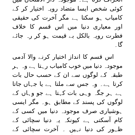
کوئی شخص ایسا متضاد رویہ اختیار کر کے
کامیاب ہو سکتا ہے مگر آخرت کی حقیقی
اور معیاری دنیا میں اس قسم کا خلاف
فطرت رویہ بالکل بے قیمت ہو کر رہ جائے
گا۔
اس قسم کا انداز اختیار کرنے والا آدمی
موجودہ دنیا میں خوب کامیاب رہتا ہے وہ ہر
طبقہ کے لوگوں سے ان کے حسب حال بات
کرتا ہے۔ وہ جس سے ملتا ہے یا جہاں جاتا
ہے ہر جگہ وہی بات کہتا ہے جو وہاں کے
لوگوں کی پسند کے مطابق ہو۔ مگر ایسی
ہوشیاری صرف موجودہ دنیا میں کسی کے
کام آسکتی ہے کیونکہ یہ دنیا سچائی کے
ظہور کی دنیا نہیں ۔ آخرت سچائی کے