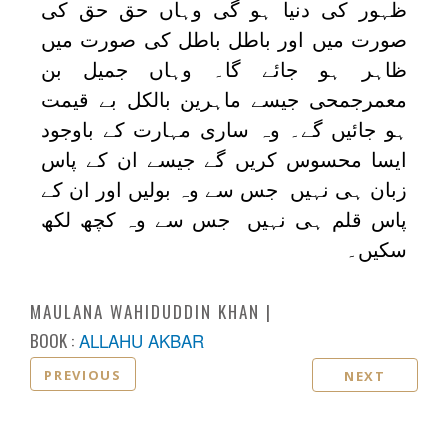
ظہور کی دنیا ہو گی وہاں حق حق کی
صورت میں اور باطل باطل کی صورت میں
ظاہر ہو جائے گا۔ وہاں جمیل بن
معمرجمحی جیسے ماہرین بالکل بے قیمت
ہو جائیں گے۔ وہ ساری مہارت کے باوجود
ایسا محسوس کریں گے جیسے ان کے پاس
زبان ہی نہیں جس سے وہ بولیں اور ان کے
پاس قلم ہی نہیں جس سے وہ کچھ لکھ
سکیں۔
MAULANA WAHIDUDDIN KHAN
BOOK :
ALLAHU AKBAR
PREVIOUS
NEXT