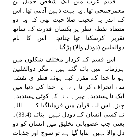
قدیم عرب میں ایک شخص جمیل بن
معمرجمحی تھا۔وہ بہت ذہین آدمی تھا۔اس
کے اندر یہ عجیب صلا حیت تھی کہ وہ دو
متضاد نقطۂ نظر پر یکساں قدرت کے ساتھ
تقریر کرسکتا تھا۔چنانچہ اس کا نام
ذوالقلبین (دودل والا) پڑگیا۔
اس قسم کے کردار مختلف شکلوں میں
ہرزمانہ میں پائے گئے ہیں ، مگر ذوالقلبین
ہو نا خدا کے مقرر کیے ہوئے فطر ی نقشہ
سے انحراف کر نا ہے۔ یہ خدا کی دنیا میں
ایک نا پسندیدہ چیز ہے نہ کہ کوئی پسندیدہ
چیز۔ اس لیے قرآن میں فرمایاگیا کہ — اللہ
نے کسی انسان کے دودل نہیں بنائے (33:4)۔
یعنی جب عضویاتی تخلیق میں انسان کو دو
دل والا نہیں بنایا گیا ہے تو سوچ اور جذبات