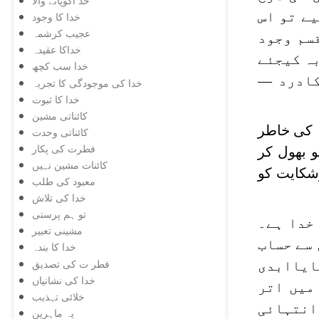
خد اکوپانے والا
ے تو اس
خدا کا وجود
عجیب کرشمہ
سم وجود
خداکا عقیدہ
بہ کیجئے
خدا سب کچھ
کادرد —
خدا کی موجودگی کا تجربہ
خدا کا ثبوت
کائناتی مشین
 کی خاطر
کائناتی وحدت
فطرت کی پکار
و بھول کر
کائنات مشین نہیں
شکایت کو
معبود کی طلب
خدا کی تلاش
تو ہم پرستی
 خدا ہے۔
مشینی تعبیر
 سے حساب
خدا کا بندہ
فطر ت کی تصدیق
ایاابدی
خدا کی نشانیاں
میں اتر
خلائی تہذیب
انتہائی
یہ ماہرین