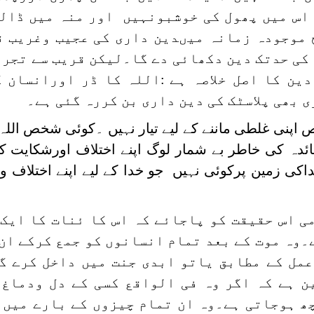
اس میں پھول کی خوشبونہیں اور منہ میں ڈالی
 موجودہ زمانہ میںدین داری کی عجیب وغریب ق
 کی حدتک دین دکھائی دے گا۔لیکن قریب سے تجر
ین کا اصل خلاصہ ہے
:اللہ کا ڈر اورانسان 
ی بھی پلاسٹک کی دین داری بن کررہ گئی ہے۔
اپنی غلطی ماننے کے لیے تیار نہیں ۔کوئی شخص اللہ
فائدہ کی خاطر بے شمار لوگ اپنے اختلاف اورشکایت ک
ی زمین پرکوئی نہیں جو خدا کے لیے اپنے اختلاف و
دمی اس حقیقت کو پاجائے کہ اس کا ئنات کا ایک
۔وہ موت کے بعد تمام انسانوں کو جمع کرکے ان
عمل کے مطابق یاتو ابدی جنت میں داخل کرے گ
 ہے کہ اگر وہ فی الواقع کسی کے دل ودماغ 
چھ ہوجاتی ہے۔وہ ان تمام چیزوں کے بارے میں 