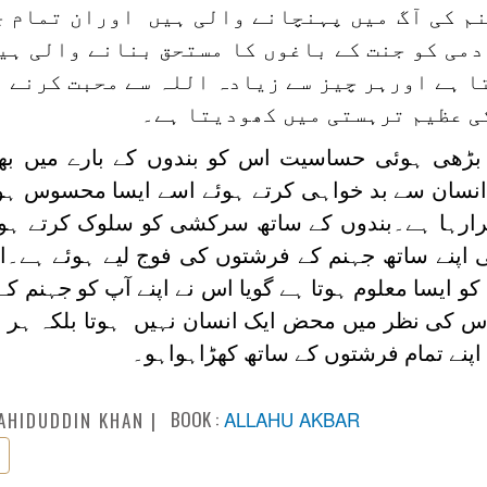
نم کی آگ میں پہنچانے والی ہیں اوران تمام 
دمی کو جنت کے باغوں کا مستحق بنانے والی ہی
ا ہے اورہر چیز سے زیادہ اللہ سے محبت کرنے 
ی عظیم ترہستی میں کھودیتا ہے۔
 بڑھی ہوئی حساسیت اس کو بندوں کے بارے میں بھی
 انسان سے بد خواہی کرتے ہوئے اسے ایسا محسوس ہوت
 گرارہا ہے۔بندوں کے ساتھ سرکشی کو سلوک کرتے ہو
ی اپنے ساتھ جہنم کے فرشتوں کی فوج لیے ہوئے ہے۔ا
و ایسا معلوم ہوتا ہے گویا اس نے اپنے آپ کو جہنم کے
س کی نظر میں محض ایک انسان نہیں ہوتا بلکہ ہر ا
اپنے تمام فرشتوں کے ساتھ کھڑاہواہو۔
BOOK :
ALLAHU AKBAR
AHIDUDDIN KHAN