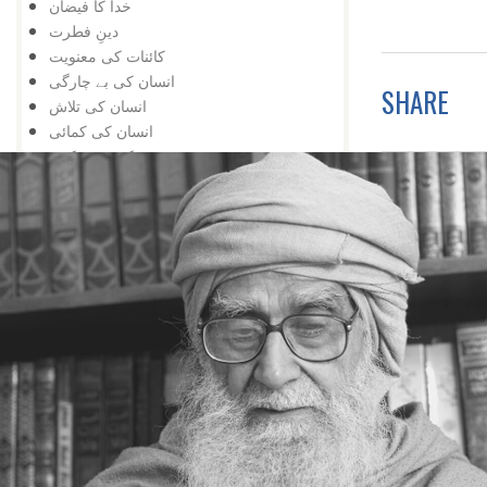
خدا کا فیضان
دینِ فطرت
کائنات کی معنویت
انسان کی بے چارگی
SHARE
انسان کی تلاش
انسان کی کمائی
کچھ سے کچھ
محرومی
یہ بھی ممکن ہے
عجزکی تلافی
کائناتی نمونہ
ضمیر کے خلاف
اژدہا بھی
خدا پر ستی
زندگی کا مسئلہ
زلزلہ درکار ہے
خدا کی یافت
معرفت
توحید اورشرک
سب کچھ عجیب ہے