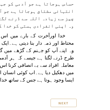
حساس ہوجاتا ہے جو آدمی کو جہ
انتہائی مشتاق ہوجاتا ہے جو آ
چیز سے زیادہ اللہ سے ڈرنے لگت
وہ اپنی انفرادی ہستی کو خدا ک
خدا اورآخرت کے بارے میں اس
محتاط اور ذمہ دار بنا دیتی ہے۔ایک
وہ اپنے آپ کو جہنم کے گڑھے میں
طرح ڈرنے لگتا ہے جیسے کہ ہر آدم
معاملہ افراد سے بے انصافی کرنا اس ک
میں دھکیل دیا ہے۔اب کوئی انسان ا
ایسا وجود ہوتا ہے جس کے ساتھ خدا 
NEXT