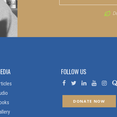
D
EDIA
FOLLOW US
rticles
udio
DONATE NOW
ooks
allery