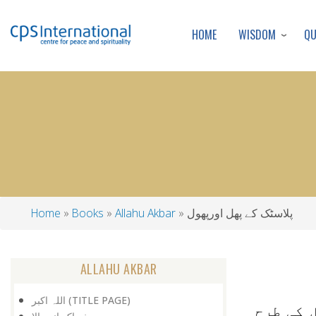
WISDOM
Q
HOME
پلاسٹک کے پھل اورپھول
Allahu Akbar
Books
Home
Breadcrumb
ALLAHU AKBAR
اللہ اکبر (TITLE PAGE)
 کی طرح