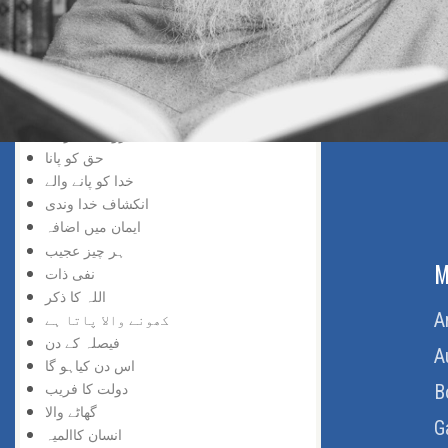
خد اسے نسبت
حق کی پہچان
پانے والا
دریافت کی لذت
سچائی کو پانے والا
گروہی اعتراف
حق کو پانا
خدا کو پانے والے
انکشاف خدا وندی
ایمان میں اضافہ
ہر چیز عجیب
ABOUT US
M
نفی ذات
اللہ کا ذکر
Home
A
کھونے والا پاتا ہے
فیصلہ کے دن
About Us
A
اس دن کیاہو گا
دولت کا فریب
Download Quran
B
گھاٹے والا
Get Involved
G
انسان کاالمیہ