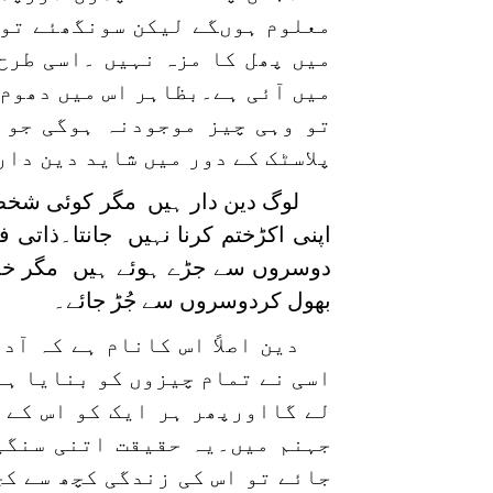
معلوم ہوںگے لیکن سونگھئے تو 
میں پھل کا مزہ نہیں ۔اسی طرح
میں آئی ہے۔بظاہر اس میں دھوم
تو وہی چیز موجودنہ ہوگی جو د
پلاسٹک کے دور میں شاید دین دار
لوگ دین دار ہیں مگر کوئی شخص 
اپنی اکڑختم کرنا نہیں جانتا۔ذاتی 
دوسروں سے جڑے ہوئے ہیں مگر خداک
بھول کردوسروں سے جُڑ جائے۔
دین اصلاً اس کانام ہے کہ آ
اسی نے تمام چیزوں کو بنایا ہے
لے گااورپھر ہر ایک کو اس کے 
جہنم میں۔یہ حقیقت اتنی سنگین
جائے تو اس کی زندگی کچھ سے ک