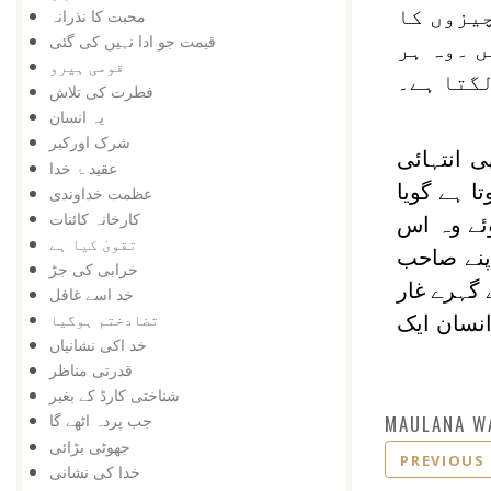
چیزوں کا
محبت کا نذرانہ
قیمت جو ادا نہیں کی گئی
ں ۔وہ ہر
قومی ہیرو
لگتا ہے۔
فطرت کی تلاش
یہ انسان
شرک اورکبر
 انتہائی
عقید ۂ خدا
ا ہے گویا
عظمت خداوندی
کارخانہ کائنات
ئے وہ اس
تقویٰ کیا ہے
پنے صاحب
خرابی کی جڑ
 گہرے غار
خد اسے غافل
تضادختم ہوگیا
نسان ایک
خد اکی نشانیاں
قدرتی مناظر
شناختی کارڈ کے بغیر
MAULANA W
جب پردہ اٹھے گا
جھوٹی بڑائی
PREVIOUS
خدا کی نشانی