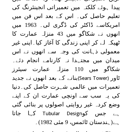
پیدا ہوئے کلکتہ میں تعمیراتی انجینئرنگ کی
تعلیم حاصل کی۔ اس کے بعد اس فن میں
امریکاسے ڈاکٹر کی ڈگری لی۔ 1963 میں
انھوں نے شکاگو میں 43 منزلہ عمارت کا
ٹھیکہ لے کر اپنی زندگی کا آغاز کیا۔اپنی غیر
معمولی ذہانت کی وجہ سے انھوں نے اس
میدان میں مجتہدا نہ کارنامے انجام دئے۔
شکاگو میں 110 منزلہ عمارت سیئرز
ٹاور
بنانے کے بعد انھوں نے جدید
(Sears Tower)
تعمیرات میں عالمی شہرت حاصل کی۔دنیا
کی یہ سب سے اونچی عمارت ان کے اپنے
وضع کردہ غیر روایتی اصولوں پر بنائی گئی
ہے جس کو
کہا جاتا
Tubular Design
ہے(ہندستان ٹائمس، 9 مئی 1982)۔