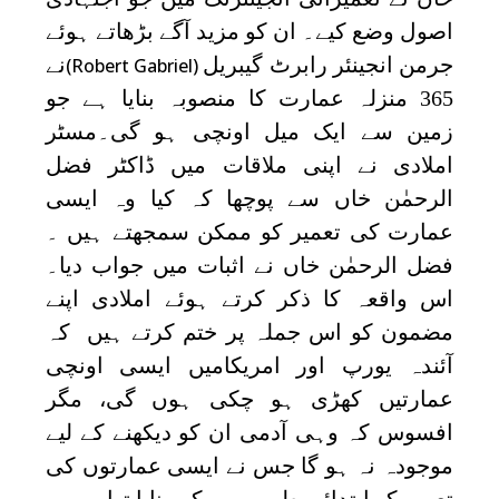
اصول وضع کیے۔ ان کو مزید آگے بڑھاتے ہوئے
جرمن انجینئر رابرٹ گیبریل
نے
(Robert Gabriel)
365 منزلہ عمارت کا منصوبہ بنایا ہے جو
زمین سے ایک میل اونچی ہو گی۔مسٹر
املادی نے اپنی ملاقات میں ڈاکٹر فضل
الرحمٰن خاں سے پوچھا کہ کیا وہ ایسی
عمارت کی تعمیر کو ممکن سمجھتے ہیں ۔
فضل الرحمٰن خاں نے اثبات میں جواب دیا۔
اس واقعہ کا ذکر کرتے ہوئے املادی اپنے
مضمون کو اس جملہ پر ختم کرتے ہیں کہ
آئندہ یورپ اور امریکامیں ایسی اونچی
عمارتیں کھڑی ہو چکی ہوں گی، مگر
افسوس کہ وہی آدمی ان کو دیکھنے کے لیے
موجودہ نہ ہو گا جس نے ایسی عمارتوں کی
تعمیر کو ابتدائی طور پر ممکن بنایا تھا۔