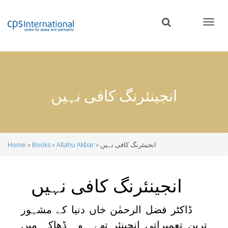
Skip
to
main
content
انجینئرنگ کافی نہیں
انجینئرنگ کافی نہیں
Allahu Akbar
Books
Home
Breadcrumb
انجینئرنگ کافی نہیں
ڈاکٹر فضل الرحمٰن خاں دنیا کے مشہور
ترین تعمیراتی انجینئر تھے۔ وہ ڈھاکہ میں