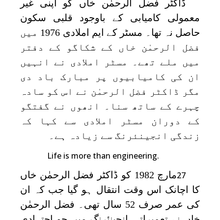
ڈاکٹر فضل الرحمٰن خاں کو اپنی غیر
معمولی کامیابی کے باوجود قلبی سکون
حاصل نہ تھا۔ مسٹر کے ایم املادی 1976 میں
فضل الرحمٰن خاں کے شکاگو کے دفتر
میں ملے تھے۔ مسٹر املادی نے انہیں
ان کی کامیابیوں پر مبارک باد دی
مگر ڈاکٹر فضل الرحمٰن نے اس کو سادہ
چہرے کے ساتھ سنا۔ انھوں نے گفتگو
کے دوران مسٹر املادی سے کہا کہ
زندگی انجینئرنگ سے زیادہ ہے۔
Life is more than engineering.
مارچ 1982 کو ڈاکٹر فضل الرحمٰن خاں
27
کا اچانک اس وقت انتقال ہو گیا جب کہ ان
کی عمر صرف 52 سال تھی۔ فضل الرحمٰن
خاں نے تعمیراتی انجینئرنگ میں جو اجتہادی