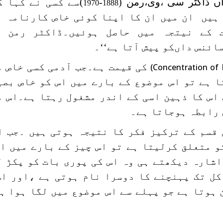
ں ڈاکٹر سی ،وی،رمن (
-
)سے کسی نے کہا ک
1970
1888
ہیں ان میں ان کا اپنا کوئی خاص کارنامہ ن
 کے نیتجہ میں حاصل ہوئیں۔ڈاکٹر رمن ن
ئنس داںکو پیش آتا ہے‘‘۔
کی قیمت ہے۔جب آدمی کسی خاص 
(Concentration of 
ا ہے تو اس موضوع کے بارے میں اس کو خاص بصی
اس کا ذہین اسی کے اندر مشغول رہتا ہے۔اس م
 رابطہ ہوجاتا ہے۔
قسم کے ترکیز فکر کا نتیجہ ہوتی ہیں ۔جب ای
و متعلق کرلیتا ہے تو اس چیز کے بارے میں اس
شارہ دیکھتے ہی وہ اس کی پوری بات کو پکڑ ل
کل تک پہنچنے کا دوسرا نام ہوتی ہے ،اور اس
ہوتا ہے جو پہلے سے اس موضوع میں لگا ہوا ہ