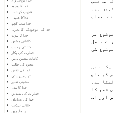
خد اکوپانے والا
ہ سائنس
خدا کا وجود
ہیں ۔یہ
عجیب کرشمہ
ے جواب
خداکا عقیدہ
خدا سب کچھ
خدا کی موجودگی کا تجربہ
موضوع پر
خدا کا ثبوت
کائناتی مشین
رت حاصل
کائناتی وحدت
وضوع کی
فطرت کی پکار
کائنات مشین نہیں
معبود کی طلب
ک آدمی
خدا کی تلاش
 کو خاص
تو ہم پرستی
یتا ہے۔
مشینی تعبیر
خدا کا بندہ
 قسم کا
فطر ت کی تصدیق
و اور اس
خدا کی نشانیاں
خلائی تہذیب
یہ ماہرین