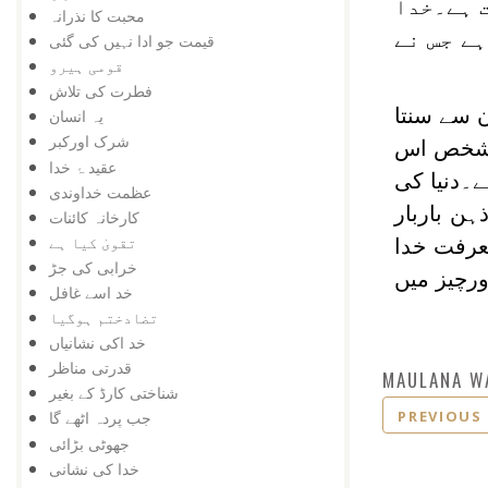
ت ہے۔خدا
محبت کا نذرانہ
ہے جس نے
قیمت جو ادا نہیں کی گئی
قومی ہیرو
فطرت کی تلاش
ن سے سنتا
یہ انسان
شرک اورکبر
ی شخص اس
عقید ۂ خدا
ے۔دنیا کی
عظمت خداوندی
ہن باربار
کارخانہ کائنات
تقویٰ کیا ہے
معرفت خدا
خرابی کی جڑ
رچیز میں
خد اسے غافل
تضادختم ہوگیا
خد اکی نشانیاں
قدرتی مناظر
MAULANA W
شناختی کارڈ کے بغیر
PREVIOUS
جب پردہ اٹھے گا
جھوٹی بڑائی
خدا کی نشانی