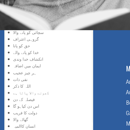
خد اسے نسبت
حق کی پہچان
پانے والا
دریافت کی لذت
سچائی کو پانے والا
گروہی اعتراف
حق کو پانا
خدا کو پانے والے
انکشاف خدا وندی
ایمان میں اضافہ
ABOUT US
M
ہر چیز عجیب
نفی ذات
Home
A
اللہ کا ذکر
About Us
A
کھونے والا پاتا ہے
فیصلہ کے دن
Download Quran
B
اس دن کیاہو گا
Get Involved
G
دولت کا فریب
گھاٹے والا
Order Free Quran
M
انسان کاالمیہ