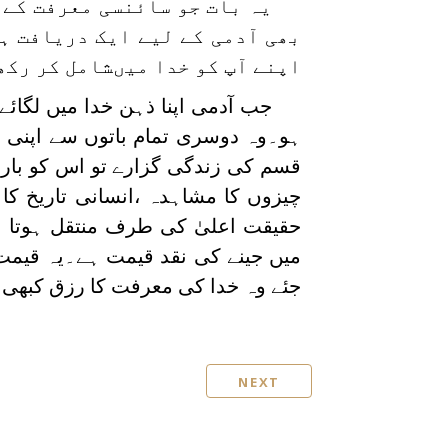
یہ بات جو سائنسی معرفت کے 
بھی آدمی کے لیے ایک دریافت ہ
اپنے آپ کو خدا میںشامل کر رکھ
جب آدمی اپنا ذہن خدا میں لگائ
ہو۔وہ دوسری تمام باتوں سے اپنی
قسم کی زندگی گزارے تو اس کو باربا
چیزوں کا مشاہدہ ،انسانی تاریخ کا 
حقیقت اعلیٰ کی طرف منتقل ہوتا ہے 
میں جینے کی نقد قیمت ہے۔یہ قیمت
جئے وہ خدا کی معرفت کا رزق کبھی 
NEXT