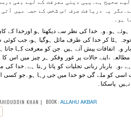
لیے صحیح ہے۔یہی دینی معرفت کے لیے بھی درس
ے۔مگر یہ دریافت صرف اس شخص کے حصہ میں آتی 
ا ہو۔
ے ہوئے ہو۔وہ خدا کی نظر سے دیکھتا ہو اورخدا کے کا
 توجہ ہٹا کر خدا کی طرف مائل ہوگیا ہو، جب کوئ
ر وہ اتفاقات پیش آتے ہیں جن کو معرفت کہا جاتا ہ
مطالعہ ،اپنے حالات پر غور وفکر ہر چیز میں اس کا ذ
،وہ باربار ربانی تجلیات کو پاتا رہتا ہے۔خدا کی 
 اسی کو ملے گی جو خدا میں جی رہا ہو۔جو کسی او
نہیں پاسکتا۔
BOOK :
ALLAHU AKBAR
AHIDUDDIN KHAN