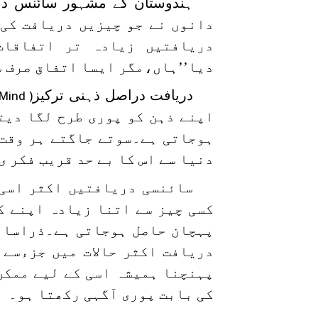
ہندوستان کے مشہور سائنس دا
دانوں نے جو چیزیں دریافت کی 
دریافتیں زیادہ تر اتفاقات
دیا’’ہاں،مگر ایسا اتفاق صرف سا
دریافت دراصل ذہنی ترکیز
Mind )
اپنے ذہن کو پوری طرح لگا دیت
ہوجاتی ہے۔سوتے جاگتے ہر وقت 
دنیا سے اس کا بے حد قریب فکر ی
سائنسی دریافتیں اکثر اسی 
کسی چیز سے اتنا زیادہ اپنے ک
پہچان حاصل ہوجاتی ہے۔ذراسا ا
دریافت اکثر حالات میں جزءسے 
پہنچنا ہمیشہ اسی کے لیے ممکن 
کی بابت پوری آگہی رکھتا ہو۔