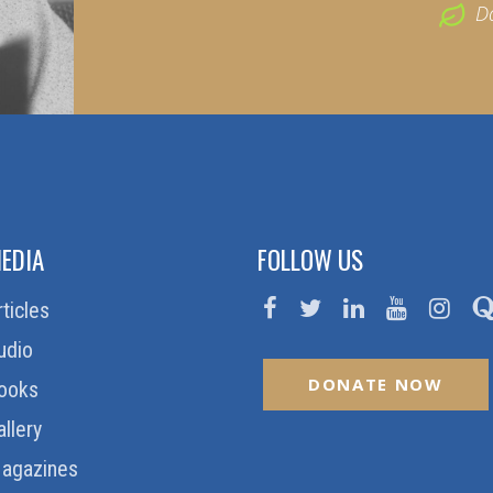
D
EDIA
FOLLOW US
rticles
udio
DONATE NOW
ooks
allery
agazines