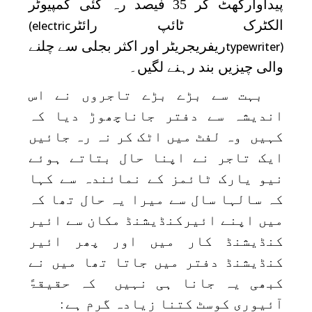
پیداوارگھٹ کر 35 فیصد رہ گئی کمپیوٹر
الکٹرک ٹائپ رائٹر
(electric
ریفریجریٹر اور اکثر بجلی سے چلنے
typewriter)
والی چیزیں بند رہنے لگیں۔
بہت سے بڑے بڑے تاجروں نے اس
اندیشہ سے دفتر جاناچھوڑ دیا کہ
کہیں وہ لفٹ میں اٹک کر نہ رہ جائیں
ایک تاجر نے اپنا حال بتاتے ہوئے
نیو یارک ٹائمز کے نمائندہ سے کہا
کہ سالہا سال سے میرا یہ حال تھا کہ
میں اپنے ائیرکنڈیشنڈ مکان سے ائیر
کنڈیشنڈ کار میں اور پھر ائیر
کنڈیشنڈ دفتر میں جاتا تھا میں نے
کبھی یہ جانا ہی نہیں کہ حقیقۃً
آئیوری کوسٹ کتنا زیادہ گرم ہے
: