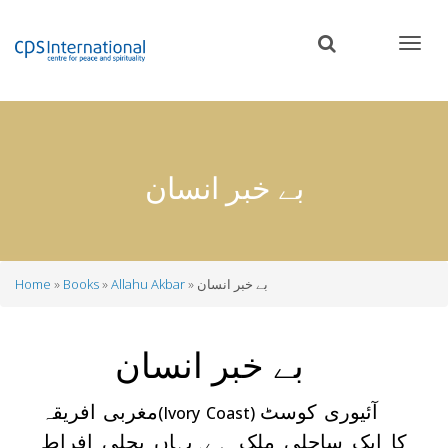
Skip
to
main
content
بے خبر انسان
بے خبر انسان
Allahu Akbar
Books
Home
Breadcrumb
بے خبر انسان
آئیوری کوسٹ
مغربی افریقہ
(Ivory Coast)
کا ایک ساحلی ملک ہے۔یہاں بجلی افراط