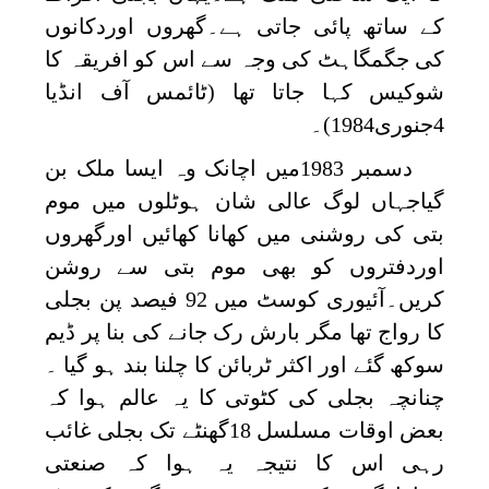
کے ساتھ پائی جاتی ہے۔گھروں اوردکانوں
کی جگمگاہٹ کی وجہ سے اس کو افریقہ کا
شوکیس کہا جاتا تھا (ٹائمس آف انڈیا
4جنوری1984)۔
دسمبر 1983میں اچانک وہ ایسا ملک بن
گیاجہاں لوگ عالی شان ہوٹلوں میں موم
بتی کی روشنی میں کھانا کھائیں اورگھروں
اوردفتروں کو بھی موم بتی سے روشن
کریں۔آئیوری کوسٹ میں 92 فیصد پن بجلی
کا رواج تھا مگر بارش رک جانے کی بنا پر ڈیم
سوکھ گئے اور اکثر ٹربائن کا چلنا بند ہو گیا ۔
چنانچہ بجلی کی کٹوتی کا یہ عالم ہوا کہ
بعض اوقات مسلسل 18گھنٹے تک بجلی غائب
رہی اس کا نتیجہ یہ ہوا کہ صنعتی