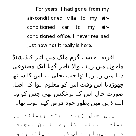
For years, I had gone from my
air-conditioned villa to my air-
conditioned car to my air-
conditioned office. I never realised
just how hot it really is here.
افریقہ جیسے گرم ملک میں ائیر کنڈیشنڈ
ماحول میں رہنے والا تاجر گویا ایک مصنوعی
دنیا میں رہ رہا تھا جب بجلی نے اس کا ساتھ
چھوڑدیا اس وقت اس کو معلوم ہوا کہ اصل
صورت حال اس کے برعکس تھی جس کو وہ
اپنے ذہن میں بطور خود فرض کیے ہوئے تھا۔
یہی حال زیادہ بڑے پیمانے پر
تمام انسانوں کا ہے انسان موجودہ
دنیا میں اپنے آپ کو آزاد پاتا ہے وہ