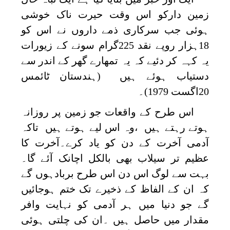
زمین دارکو اس وقت حیرت ناک خوشی
ہوئی جب سرکاری ذمے داروں نے اس کو
18ہزار روپے نقد 225گرام سونے کے زیورات
یہ کہہ کر دئیے کہ یہ تمھارے گھر کے اندر سے
دستیاب ہوئے ہیں (ہندستان ٹائمس
20اگست 1979)۔
اس طرح کے واقعات جو زمین پر روزانہ
ہوتے رہتے ہیں ،وہ اس لیے ہوتے ہیں تاکہ
آدمی آخرت کے دن کو یاد کرے۔آخرت کا
عظیم تر سیلاب بھی بالکل اچانک آئے گا۔
بہت سے لوگ اس دن اس طرح بربادہوں گے
کہ ان کے الفاظ کے ذخیرے تک ختم ہوجائیں
گے جو دنیا میں ہر آدمی کو نہایت وافر
مقدار میں حاصل ہیں ۔ان کی چلتی ہوئی