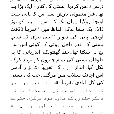
تہس نہس کردیا۔بستی کے کنارے ایک بڑا بند
تھا۔غیر معمولی بارش سے اس کا پانی بہت
اونچا ہوگیا۔یہاں تک کہ اس نے بند کو توڑ
ڈالا۔ایک مشاہدکے الفاظ میں ’’تقریباً 20فٹ
اونچی پانی کی دیوار ‘‘اتنی تیزی کے ساتھ
بستی کے اندر داخل ہوئی کہ کوئی اس سے
بچ نہ سکتا تھا۔چند گھنٹوںکے اندرپانی کا یہ
طوفان بستی کی تمام چیزوں کو برباد کرکے
نکل گیا۔اندازہ ہے کہ تقریباً 25ہزار آدمی
اس اچانک سیلاب میں مرگئے۔جب کی بستی
کی کل آبادی تقریباً 40ہزار تھی بربادی
کااندازہ اس سے کیا جاسکتا ہے کہ
دیگر چندوں کے علاوہ صرف مرکزی حکومت
نے فوری امداد کے طور پر پانچ
کروڑروپے حکومت گجرات کودیے ہیں ۔