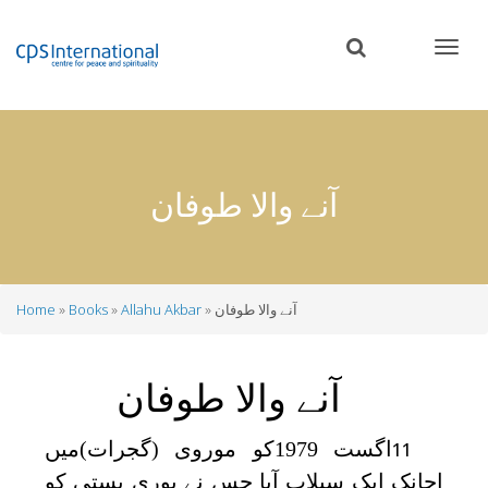
Skip
to
main
content
آنے والا طوفان
آنے والا طوفان
Allahu Akbar
Books
Home
Breadcrumb
آنے والا طوفان
اگست 1979کو موروی (گجرات)میں
11
اچانک ایک سیلاب آیا جس نے پوری بستی کو