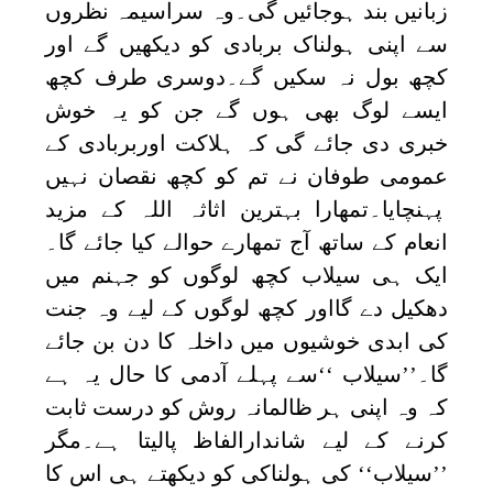
زبانیں بند ہوجائیں گی۔وہ سراسیمہ نظروں
سے اپنی ہولناک بربادی کو دیکھیں گے اور
کچھ بول نہ سکیں گے۔دوسری طرف کچھ
ایسے لوگ بھی ہوں گے جن کو یہ خوش
خبری دی جائے گی کہ ہلاکت اوربربادی کے
عمومی طوفان نے تم کو کچھ نقصان نہیں
پہنچایا۔تمھارا بہترین اثاثہ اللہ کے مزید
انعام کے ساتھ آج تمھارے حوالے کیا جائے گا۔
ایک ہی سیلاب کچھ لوگوں کو جہنم میں
دھکیل دے گااور کچھ لوگوں کے لیے وہ جنت
کی ابدی خوشیوں میں داخلہ کا دن بن جائے
گا۔’’سیلاب ‘‘سے پہلے آدمی کا حال یہ ہے
کہ وہ اپنی ہر ظالمانہ روش کو درست ثابت
کرنے کے لیے شاندارالفاظ پالیتا ہے۔مگر
’’سیلاب‘‘ کی ہولناکی کو دیکھتے ہی اس کا