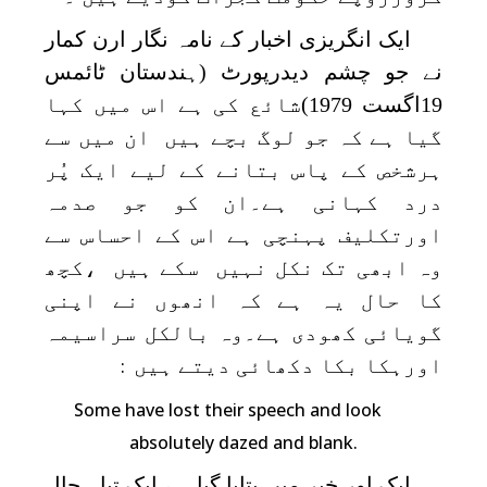
ایک انگریزی اخبار کے نامہ نگار ارن کمار
نے جو چشم دیدرپورٹ (ہندستان ٹائمس
19اگست 1979)شائع کی ہے اس میں کہا
گیا ہے کہ جو لوگ بچے ہیں ان میں سے
ہرشخص کے پاس بتانے کے لیے ایک پُر
درد کہانی ہے۔ان کو جو صدمہ
اورتکلیف پہنچی ہے اس کے احساس سے
وہ ابھی تک نکل نہیں سکے ہیں ،کچھ
کا حال یہ ہے کہ انھوں نے اپنی
گویائی کھودی ہے۔وہ بالکل سراسیمہ
اورہکا بکا دکھائی دیتے ہیں
:
Some have lost their speech and look
absolutely dazed and blank.
ایک اور خبر میں بتایا گیا ہے ایک تباہ حال