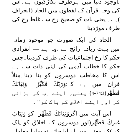
باوجود دنیا میں ہرطرف بگاڑکیوں ہے۔اس
کی وجہ قرآن کے لفظوں میں الحاد (انحراف
)ہے۔ یعنی بات کو صحیح رخ سے غلط رخ کی
طرف موڑدینا۔
الحاد کی ایک صورت جو موجود زمانہ
میں بہت زیادہ رائج ہے ،وہ ہے — انفرادی
حکم کا رخ اجتماعیات کی طرف کردینا۔جس
حکم کا خطاب آدمی کی اپنی ذات سے ہے
اس کا مخاطب دوسروں کو بنا دینا۔مثلاً
قرآن میں ہے کہ
وَرَبَّكَ فَكَبِّرْ۔ وَثِيَابَكَ
:
فَطَهِّر
(
-
) یعنی، اپنے رب کی بڑائی
4
74:3
کر اور اپنے اخلاق کو پاک کر‘‘۔
اس آیت میں اگروَثِيَابَكَ فَطَهِّر کو وَثِيَابَ
غیركَ فَطَهِّر(اور دوسروں کے اخلاق کو پاک
کر )کے معنی میں لے لیا جائے تو سارا معاملہ