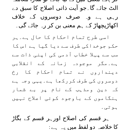
الٹ جائے گا۔جو آیت ذاتی اصلاح کا سبق دے
رہی ہے وہ صرف دوسروں کے خلاف
اکھاڑپچھاڑ کے ہم معنی بن کر رہ جائے گی۔
اسی طرح تمام احکام کا حال ہے۔ہر
حکم جوخداکی طرف سے دیا گیا ہے اس کا
سب سے پہلا خطاب آدمی کی اپنی ذات سے
ہے۔مگر موجودہ زمانہ کے انقلابی
دینداروں نے تمام احکام کا رخ
دوسروں کی طرف کررکھا ہے۔یہی وجہ ہے
کہ دین ومذہب کے نام پر بے شمار
ہنگاموں کے باوجود کوئی اصلاح نہیں
ہوتی۔
ہر قسم کی اصلاح اورہر قسم کے بگاڑ
کا خلاصہ دو لفظ میں
یہ ہے
: