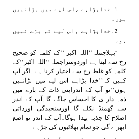
۔خدابڑاہے ،اس لیے میں بڑانہیں
1
ہوں۔
۔خدابڑاہے ،اس لیے تم بڑے نہیں
2
ہو۔
پہلاجملہ’’اللہ اکبر ‘‘کے کلمہ کو صحیح
’’
رخ سے لینا ہے اوردوسراجملہ’’اللہ اکبر‘‘کے
کلمہ کو غلط رخ سے اختیار کرنا ہے۔اگر آپ
کہیں کہ’’خدا بڑاہے اس لیے میں بڑانہیں
ہوں‘‘تو آپ کے اندراپنی ذات کے بارے میں
ذمہ دار ی کا احساس جاگے گا۔آپ کے اندر
سے گھمنڈ نکلے گا اورسنجیدگی اورذاتی
اصلاح کا جذبہ پیدا ہوگا۔آپ کے اندر تو اضع
ابھر ے گی جو تمام بھلائیوں کی جڑہے۔