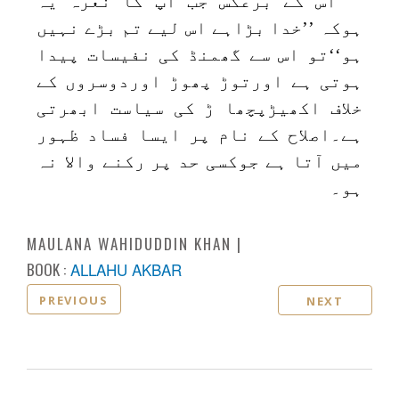
اس کے برعکس جب آپ کا نعرہ یہ
ہوکہ ’’خدا بڑاہے اس لیے تم بڑے نہیں
ہو‘‘تو اس سے گھمنڈ کی نفیسات پیدا
ہوتی ہے اورتوڑ پھوڑ اوردوسروں کے
خلاف اکھیڑپچھا ڑ کی سیاست ابھرتی
ہے۔اصلاح کے نام پر ایسا فساد ظہور
میں آتا ہے جوکسی حد پر رکنے والا نہ
ہو۔
MAULANA WAHIDUDDIN KHAN
BOOK :
ALLAHU AKBAR
PREVIOUS
NEXT