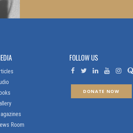
EDIA
FOLLOW US
rticles
udio
DONATE NOW
ooks
allery
agazines
ews Room