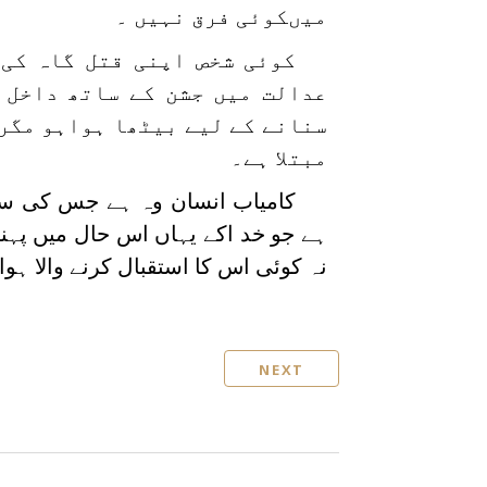
میںکوئی فرق نہیں ۔
کوئی شخص اپنی قتل گاہ کی
عدالت میں جشن کے ساتھ داخل 
سنانے کے لیے بیٹھا ہواہو مگر 
مبتلا ہے۔
کامیاب انسان وہ ہے جس کی سوار
ہے جو خد اکے یہاں اس حال میں پہ
نہ کوئی اس کا استقبال کرنے والا ہو
NEXT