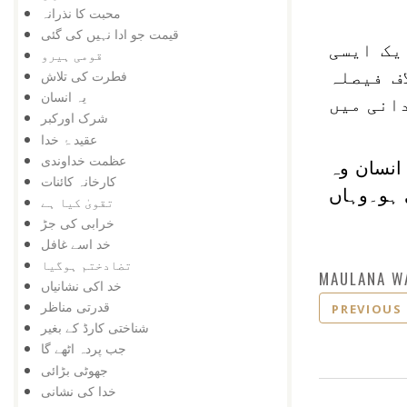
محبت کا نذرانہ
قیمت جو ادا نہیں کی گئی
یک ایسی
قومی ہیرو
ف فیصلہ
فطرت کی تلاش
یہ انسان
دانی میں
شرک اورکبر
عقید ۂ خدا
عظمت خداوندی
انسان وہ
کارخانہ کائنات
 ہو۔وہاں
تقویٰ کیا ہے
خرابی کی جڑ
خد اسے غافل
تضادختم ہوگیا
MAULANA W
خد اکی نشانیاں
قدرتی مناظر
PREVIOUS
شناختی کارڈ کے بغیر
جب پردہ اٹھے گا
جھوٹی بڑائی
خدا کی نشانی