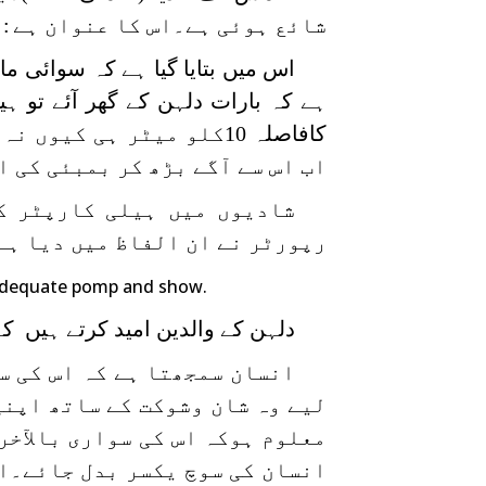
شائع ہوئی ہے۔اس کا عنوان ہے
:ہ
اس میں بتایا گیا ہے کہ سوائی م
ہے کہ بارات دلہن کے گھر آئے تو ہی
کافاصلہ 10کلو میٹر ہی 
اب اس سے آگے بڑھ کر بمبئی کی 
شادیوں میں ہیلی کارپٹر ک
رپورٹر نے ان الفاظ میں دیا ہے
h adequate pomp and show.
دلہن کے والدین امید کرتے ہیں کہ
انسان سمجھتا ہے کہ اس کی س
لیے وہ شان وشوکت کے ساتھ اپنی
معلوم ہوکہ اس کی سواری بالآخ
انسان کی سوچ یکسر بدل جائے۔اس