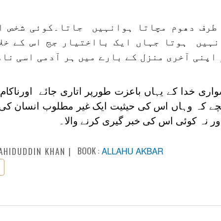
 طرف دھوم مچاتا ہوانہیں جاتا۔کوئی شخص ا
نہیں ہوتا جہاں ایک بااختیار جج اس کے خلا
اپنی آخری منزل کے بارے میں ہر آدمی اسی نا
ی خدا کے یہاں باعزت طورپر اتاری جائے اورناکام 
نچے کہ وہاں اس کی حیثیت ایک غیر مطلوب انسان کی
اور نہ کوئی اس کی خبر گیری کرنے والا۔
BOOK :
ALLAHU AKBAR
AHIDUDDIN KHAN