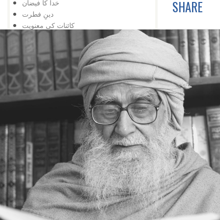
SHARE
خدا کا فیضان
دینِ فطرت
کائنات کی معنویت
انسان کی بے چارگی
انسان کی تلاش
انسان کی کمائی
کچھ سے کچھ
محرومی
یہ بھی ممکن ہے
عجزکی تلافی
کائناتی نمونہ
ضمیر کے خلاف
اژدہا بھی
خدا پر ستی
زندگی کا مسئلہ
زلزلہ درکار ہے
خدا کی یافت
معرفت
توحید اورشرک
سب کچھ عجیب ہے