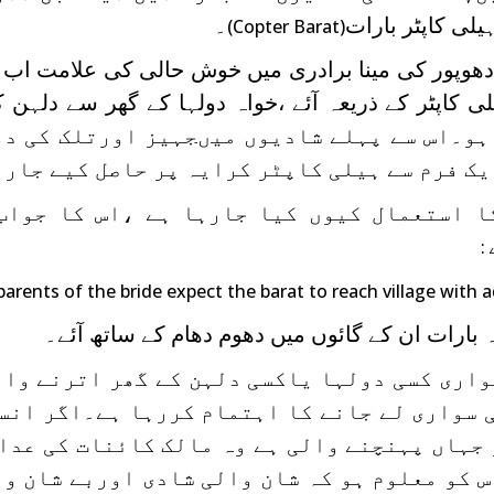
یلی کاپٹر بارات
۔
(Copter Barat)
ادھوپور کی مینا برادری میں خوش حالی کی علامت اب 
لی کاپٹر کے ذریعہ آئے ،خواہ دولہا کے گھر سے دلہن 
کیوں نہ ہو۔اس سے پہلے شادیوں میںجہیز اورتلک کی 
ایک فرم سے ہیلی کاپٹر کرایہ پر حاصل کیے جارہ
ا استعمال کیوں کیا جارہا ہے ،اس کا جواب
:
parents of the bride expect the barat to reach village wit
 بارات ان کے گائوں میں دھوم دھام کے ساتھ آئے۔
واری کسی دولہا یاکسی دلہن کے گھر اترنے وا
 سواری لے جانے کا اہتمام کررہا ہے۔اگر انس
ر جہاں پہنچنے والی ہے وہ مالک کائنات کی عدا
 کو معلوم ہو کہ شان والی شادی اوربے شان و