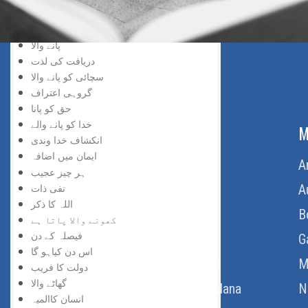
خد اسے نسبت
حق کی پہچان
پانے والا
دریافت کی لذت
سچائی کو پانے والا
گروہی اعتراف
حق کو پانا
خدا کو پانے والے
ABOUT US
M
انکشاف خدا وندی
ایمان میں اضافہ
Home
A
ہر چیز عجیب
نفی ذات
About Us
A
اللہ کا ذکر
Download Quran
B
کھونے والا پاتا ہے
فیصلہ کے دن
Get Involved
G
اس دن کیاہو گا
Order Free Quran
M
دولت کا فریب
گھاٹے والا
Thoughts Of Maulana
N
انسان کاالمیہ