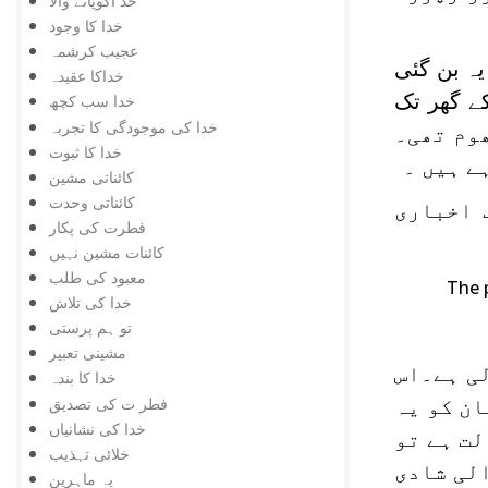
خد اکوپانے والا
خدا کا وجود
عجیب کرشمہ
یہ بن گئی
خداکا عقیدہ
کے گھر تک
خدا سب کچھ
خدا کی موجودگی کا تجربہ
دھوم تھی۔
خدا کا ثبوت
ے ہیں ۔
کائناتی مشین
کائناتی وحدت
 اخباری
فطرت کی پکار
کائنات مشین نہیں
معبود کی طلب
The 
خدا کی تلاش
تو ہم پرستی
مشینی تعبیر
لی ہے۔اس
خدا کا بندہ
فطر ت کی تصدیق
ان کو یہ
خدا کی نشانیاں
لت ہے تو
خلائی تہذیب
الی شادی
یہ ماہرین