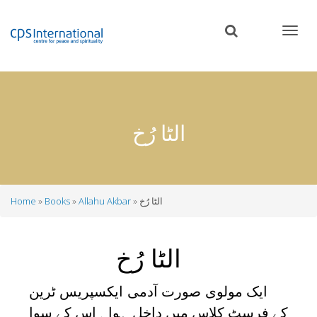
Skip
to
main
content
الٹا رُخ
الٹا رُخ
Allahu Akbar
Books
Home
Breadcrumb
الٹا رُخ
ایک مولوی صورت آدمی ایکسپریس ٹرین
کے فرسٹ کلاس میں داخل ہوا ۔اس کے سوا