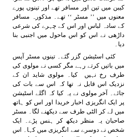
کیبن میں تین اور مسافر تھے اور تینوں پورے
معنوں میں ’’ مسٹر ‘‘ تھے۔ مذکورہ مسافر
کے سادہ لباس اور اس کے چہرے کی شرعی
داڑھی نے اس کو اس ماحول میں اجنبی بنا
دیا۔
کئی اسٹیشن گزر گئے۔ تینوں مسٹر آپس
میں باتیں کرتے رہے مگر کسی نے مولوی کی
طرف رخ نہیں کیا۔ مولوی شاید ان کے
نزدیک اس قابل نہ تھا کہ اس سے بات کی
جائے۔ آخر مولوی نے یہ کیا کہ اگلے اسٹیشن
پر ایک انگریزی اخبار خریدا اور اس کو ہاتھ
میں لے کر الٹی طرف سے دیکھنے لگا۔ مسٹر
صاحبان یہ منظر دیکھ کر ہنس پڑے۔ ایک
شخص نے دوسرے سے انگریزی میں کہا۔ اس