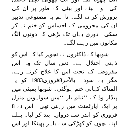
کی۔ وہ بیٹے اور بیٹی کے طور پر ان کی
پرورش کر نے لگے۔ تا ہم یہ مصنوعی تدبیر
ان کی محرومی کے احساس کو ختم نہ کر
سکی۔ دوری یہاں تک بڑھی کہ دونوں الگ
مکانوں میں رہنے لگے۔
شوبھا کے ڈاکٹروں نے تجویز کیا کہ اس کو
ذہنی اختلال ہے۔ دس سال تک وہ اس
مفروضہ کے تحت اس کا علاج کرتے رہے،
مگر بے سود۔ بالآخر8فروری1983 کو یہ
المناک کہانی ختم ہوگئی۔ شوبھا بمبئی میں
پیڈار وڈ کے ’’نیلم بار ‘‘میں سولہویں منزل
پر ایک اپارٹمنٹ میں رہتی تھی۔ اس نے 8
فروری کو اندر سے دروازہ بند کر لیا۔ پہلے
اپنے بچوں کو کھڑکی سے باہر پھینکا اور اس