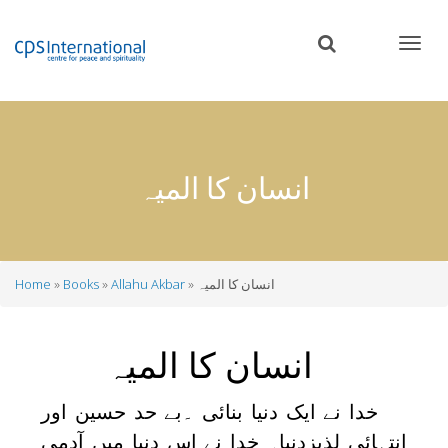
Skip
to
main
content
انسان کا المیہ
انسان کا المیہ
Allahu Akbar
Books
Home
Breadcrumb
انسان کا المیہ
خدا نے ایک دنیا بنائی ۔بے حد حسین اور
انتہائی لذیزدنیا۔ خدا نے اس دنیا میں آدمی