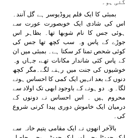
گئی ہو۔
بمبئی کا ایک فلم پروڈیوسر ہے گل آنند۔
اس کی شادی ایک خوبصورت عورت سے
ہوئی جس کا نام شوبھا تھا۔ بظاہر اس
جوڑے کے پاس وہ سب کچھ تھا جس کی
کوئی شحص تمنا کر سکتا ہے۔ بمبئی میں ان
کے پاس کئی شاندار مکانات تھے، جہاں وہ
خوشیوں کی جنت میں رہنے لگے۔مگر کچھ
دنوں کے بعد انہیں ایک کمی کا احساس ہونے
لگا۔ وہ دو ہونے کے باوجود ابھی تک اولاد سے
محروم ہیں ۔ اس احساس نے دونوں کے
درمیان ایک خاموش دوری پیدا کرنی شروع
کی۔
بالآخر انھوں نے ایک مقامی یتیم خانہ سے
ایک چھوٹا بچہ اور ایک چھوٹی بچی حاصل