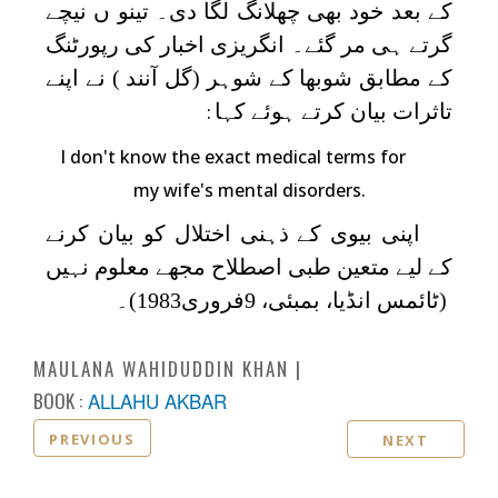
کے بعد خود بھی چھلانگ لگا دی۔ تینو ں نیچے
گرتے ہی مر گئے۔ انگریزی اخبار کی رپورٹنگ
کے مطابق شوبھا کے شوہر (گل آنند ) نے اپنے
تاثرات بیان کرتے ہوئے کہا
:
I don't know the exact medical terms for
my wife's mental disorders.
اپنی بیوی کے ذہنی اختلال کو بیان کرنے
کے لیے متعین طبی اصطلاح مجھے معلوم نہیں
(ٹائمس انڈیا، بمبئی، 9فروری1983)۔
MAULANA WAHIDUDDIN KHAN
BOOK :
ALLAHU AKBAR
PREVIOUS
NEXT