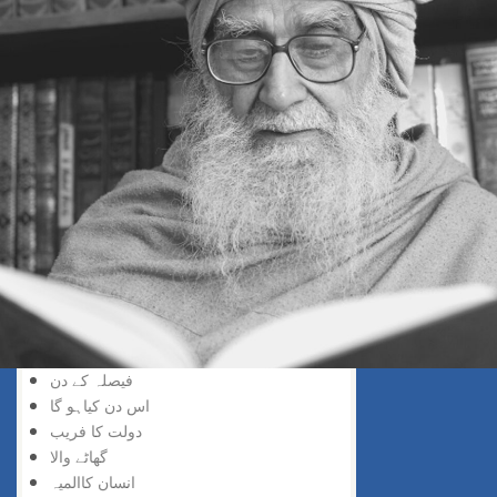
خد اسے نسبت
حق کی پہچان
پانے والا
دریافت کی لذت
سچائی کو پانے والا
گروہی اعتراف
حق کو پانا
خدا کو پانے والے
انکشاف خدا وندی
ایمان میں اضافہ
ہر چیز عجیب
نفی ذات
اللہ کا ذکر
کھونے والا پاتا ہے
فیصلہ کے دن
اس دن کیاہو گا
دولت کا فریب
گھاٹے والا
انسان کاالمیہ