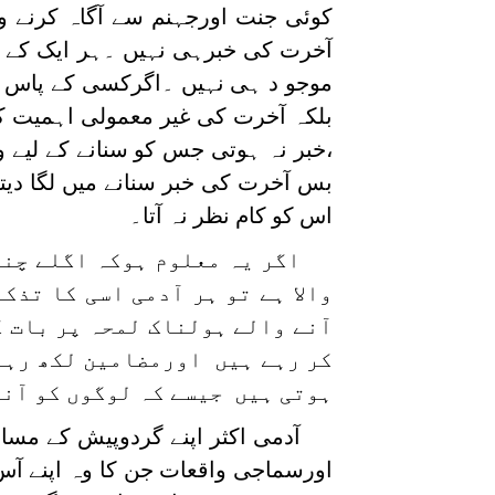
کوئی جنت اورجہنم سے آگاہ کرنے وا
آخرت کی خبرہی نہیں ۔ہر ایک کے 
موجو د ہی نہیں ۔اگرکسی کے پاس آ
بلکہ آخرت کی غیر معمولی اہمیت کی
،خبر نہ ہوتی جس کو سنانے کے لیے 
بس آخرت کی خبر سنانے میں لگا دی
اس کو کام نظر نہ آتا۔
اگر یہ معلوم ہوکہ اگلے چند 
والا ہے تو ہر آدمی اسی کا تذ
آنے والے ہولناک لمحہ پر بات 
کر رہے ہیں اورمضامین لکھ رہے 
ہوتی ہیں جیسے کہ لوگوں کو آنے
آدمی اکثر اپنے گردوپیش کے مسا
اورسماجی واقعات جن کا وہ اپنے آس