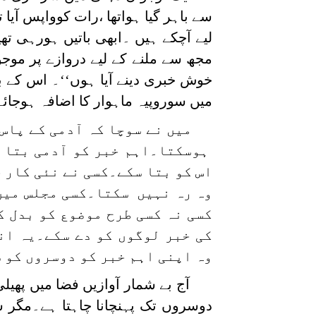
سے باہر گیا ہواتھا ،رات کوواپس آیا ت
لیے آچکے ہیں ۔ابھی باتیں ہورہی تھ
مجھ سے ملنے کے لیے دروازے پر موجود
خوش خبری دینے آیا ہوں‘‘۔ اس کے بع
میں سوروپیہ ماہوار کا اضافہ ہوجائے
میں نے سوچا کہ آدمی کے پاس
ہوسکتا۔اہم خبر کو آدمی بتا 
اس کو بتا سکے۔کسی نے نئی کار 
وہ رہ نہیں سکتا۔کسی مجلس میں 
کسی نہ کسی طرح موضوع کو بدل ک
کی خبر لوگوں کو دے سکے۔یہ ان
وہ اپنی اہم خبر کو دوسروں کو 
آج بے شمار آوازیں فضا میں پھ
دوسروں تک پہنچانا چاہتا ہے۔مگر سن