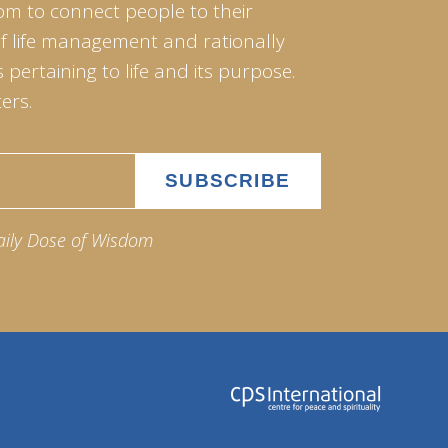
om to connect people to their
of life management and rationally
pertaining to life and its purpose.
ers.
aily Dose of Wisdom