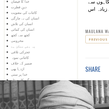
خدا کا فیضان
گاہوں سے
دینِ فطرت
 زیادہ اس
کائنات کی معنویت
انسان کی بے چارگی
انسان کی تلاش
انسان کی کمائی
MAULANA W
کچھ سے کچھ
PREVIOUS
محرومی
یہ بھی ممکن ہے
عجزکی تلافی
کائناتی نمونہ
ضمیر کے خلاف
SHARE
اژدہا بھی
خدا پر ستی
زندگی کا مسئلہ
زلزلہ درکار ہے
خدا کی یافت
معرفت
توحید اورشرک
سب کچھ عجیب ہے