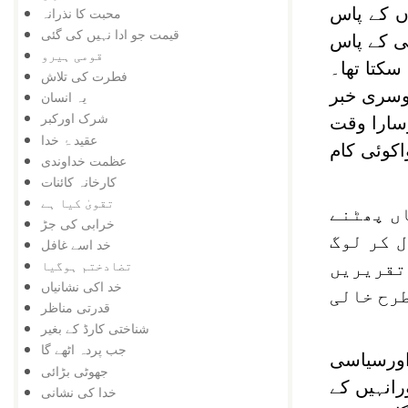
وں کے پاس
محبت کا نذرانہ
قیمت جو ادا نہیں کی گئی
ی کے پاس
قومی ہیرو
سکتا تھا۔
فطرت کی تلاش
دوسری خبر
یہ انسان
شرک اورکبر
سارا وقت
عقید ۂ خدا
اکوئی کام
عظمت خداوندی
کارخانہ کائنات
تقویٰ کیا ہے
اں پھٹنے
خرابی کی جڑ
ل کر لوگ
خد اسے غافل
تضادختم ہوگیا
 تقریریں
خد اکی نشانیاں
طرح خالی
قدرتی مناظر
شناختی کارڈ کے بغیر
جب پردہ اٹھے گا
 اورسیاسی
جھوٹی بڑائی
رانہیں کے
خدا کی نشانی