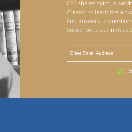
CPS shares spiritual wisd
Creator to learn the art 
find answers to questions 
Subscribe to our newslett
D