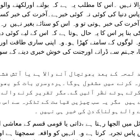
لا نہیں ۔اس کا مطلب یہ ہے کہ بولنے اورلکھنے وال
پاس دنیا کی کوئی نہ کوئی خبرہے۔آخرت کی خبر کس
خرت کی خبر ہوتی تو وہ اس کو سنائے بغیر نہیں رہ 
 بنا پر اس کا یہ حال ہوتا ہے کہ اس کے لیے کوئی 
وہ لوگوں کے سامنے کھڑا ہو۔وہ اپنی ساری طاقت اور
تا، جہنم سے ڈرانے اورجنت کی خوش خبری دینے کے سو
لمحہ کے بعد بھونچال آنے والا ہے یا آتش فش
کرہ کرنے میں مشغول ہوگا۔ہردوسری بات کو بھو
کرتے ہوئے نظر آئیں گے۔مگر تقریر کرنے والے
ہیں مگر یہ سب چیزیں قیامت کے تذکرہ سے اس 
 والے ہولناک دن کی خبر ہی نہیں ۔
ئل میں الجھا رہتا ہے ،ذاتی یا قومی قسم کے معاشی
 پاس تجربہ کرتا ہے وہ انہیں کو واقعہ سمجھتا ہے او