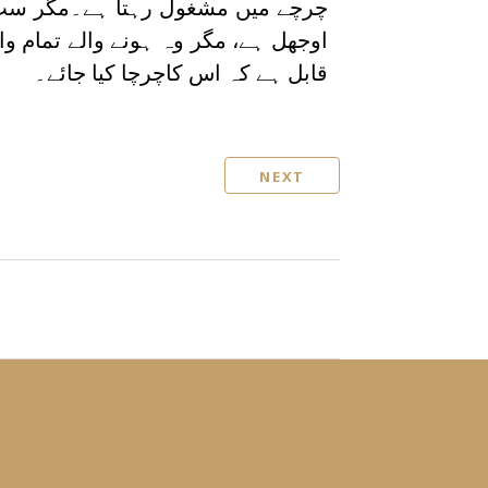
چرچے میں مشغول رہتا ہے۔مگر سب 
اوجھل ہے، مگر وہ ہونے والے تمام و
قابل ہے کہ اس کاچرچا کیا جائے۔
NEXT