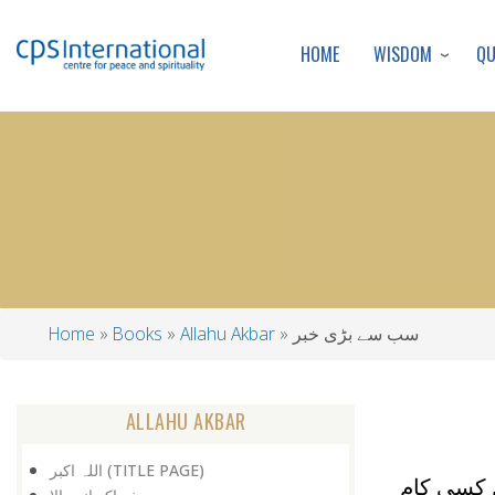
WISDOM
Q
HOME
سب سے بڑی خبر
Allahu Akbar
Books
Home
Breadcrumb
ALLAHU AKBAR
اللہ اکبر (TITLE PAGE)
 کسی کام