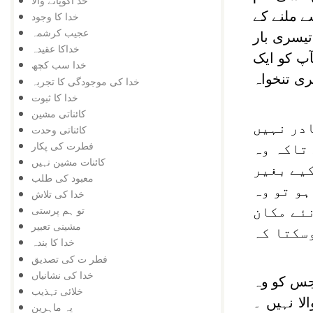
خد اکوپانے والا
سے ملنے کے
خدا کا وجود
عجیب کرشمہ
تیسری بار
خداکا عقیدہ
ٓپ کو ایک
خدا سب کچھ
ری تنخواہ
خدا کی موجودگی کا تجربہ
خدا کا ثبوت
کائناتی مشین
ادر نہیں
کائناتی وحدت
فطرت کی پکار
تاکہ وہ
کائنات مشین نہیں
کیے بغیر
معبود کی طلب
ہو تو وہ
خدا کی تلاش
تو ہم پرستی
نئے مکان
مشینی تعبیر
سکتا کہ
خدا کا بندہ
فطر ت کی تصدیق
خدا کی نشانیاں
 جس کو وہ
خلائی تہذیب
لا نہیں ۔
یہ ماہرین