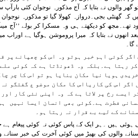
و گھر والوں نے بتایا کہ آج مذکورہ نوجوان کئی بارآپ 
یں کہ گھنٹی بجی۔دروازہ کھولا گیا تو مذکورہ نوجوان 
 تھے۔مجھ کو دیکھتے ہی وہ مسکرا کر بولے ’’آج میںا
د انھوں نے بتایا کہ میرا پروموشن ہوگیا ہے اوراب می
 گا۔
 اگر کوئی اہم خبر ہوتو وہ اس کو چھپانے پر ق
کر رہتا ہے۔بلکہ وہ ڈھونڈتا ہے کہ کوئی ملے 
خریدی ہویا نیا مکان بنایا ہو تو اس کا چر چا
اگر اس کی کاریااس کا مکان موضو ع گفتگو نہ 
ر ایسے رخ پر لاتا ہے کہ وہ اپنی نئی کار اور
سانی فطرت ہے۔کوئی بھی انسان ایسا نہیں ہو
سنانے کے لیے بے قرار نہ رہتا ہو۔
یلی ہوئی ہیں ۔ہر ایک کے پاس کوئی نہ کوئی پیغام ہے
انے والوں کی بھیڑ میں کوئی آخرت کی خبر سنانے وا