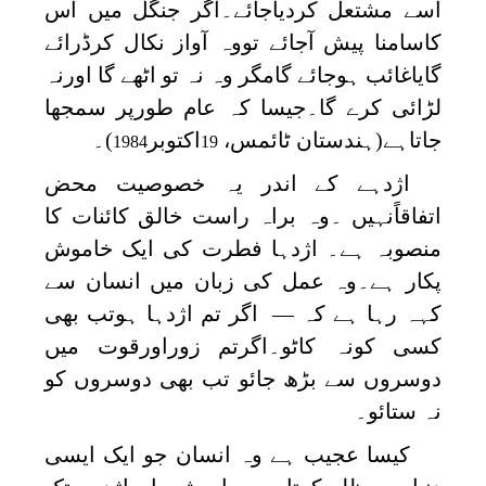
اسے مشتعل کردیاجائے۔اگر جنگل میں اس
کاسامنا پیش آجائے تووہ آواز نکال کرڈرائے
گایاغائب ہوجائے گامگر وہ نہ تو اٹھے گا اورنہ
لڑائی کرے گا۔جیسا کہ عام طورپر سمجھا
جاتاہے(ہندستان ٹائمس،
اکتوبر
)۔
1984
19
اژدہے کے اندر یہ خصوصیت محض
اتفاقاًنہیں ۔وہ براہ راست خالق کائنات کا
منصوبہ ہے۔ اژدہا فطرت کی ایک خاموش
پکار ہے۔وہ عمل کی زبان میں انسان سے
کہہ رہا ہے کہ — اگر تم اژدہا ہوتب بھی
کسی کونہ کاٹو۔اگرتم زوراورقوت میں
دوسروں سے بڑھ جائو تب بھی دوسروں کو
نہ ستائو۔
کیسا عجیب ہے وہ انسان جو ایک ایسی