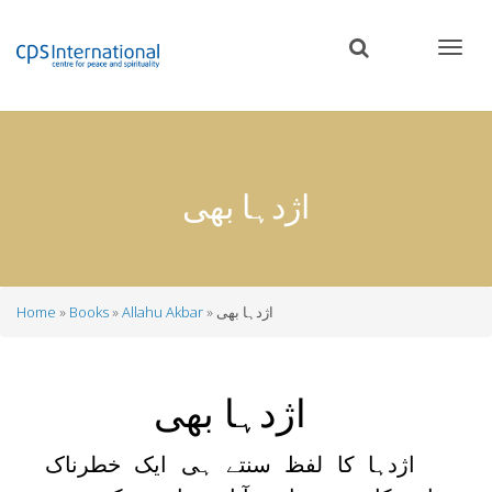
Skip
to
main
content
اژدہا بھی
اژدہا بھی
Allahu Akbar
Books
Home
Breadcrumb
اژدہا بھی
اژدہا کا لفظ سنتے ہی ایک خطرناک