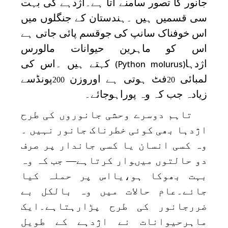
جانور کا تصور سامنے آتا ہے۔اژدہے کی بہت
سی قسمیں ہیں ۔ہندستان کے جنگلوں میں
اس خوفناک سانپ کی جوقسم پائی جاتی ہے
اس کو ماہرین حیوانات مالورس
اژدہا
کہتے ہیں ۔اس کی
(Python molurus)
لمبائی
فٹ ہوتی ہے اوروزن
پونڈسے
200
20
زیادہ جب کہ وہ پوراہوجائے۔
تاہم دوسرے وحشی جانوروں کی طرح
اژدہا بھی کوئی خطرناک جانور نہیں ۔
وہ کسی انسان یا کسی جاندار پر صرف
دو حالتوں میںوار کرتاہے— جب کہ وہ
بہت بھوکا ہو،یااس پر حملہ کیا
جائے۔عام حالات میں وہ بالکل بے
ضررجانور کی طرح پڑارہتاہے۔ایک
ماہرحیوانات نے اژدہے کے طویل