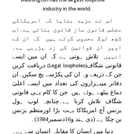
industry in the world.
اس نے مزید بتایا کہ امریکاکی
مجلس قانون ساز قانون بناتی ہے۔اب
کچھ لوگ محسوس کرتے ہیں کہ ان کے
اوپر ان قوانین کی زد پڑرہی ہے۔
انہیں
تلاش ہوتی ہے کہ ان میں ایسے
قانونی شگاف
دریافت کریں
(Legal loopholes)
جن کے ذریعے وہ ان کی پکڑسے بچ سکیں۔ان
دفاتر میںہزاروں کی تعداد میں ایسے اعلیٰ
دماغ بیٹھے ہوئے ہیں جن کا کام یہی قانونی
شگاف تلاش کرنا ہے۔چنانچہ لوپ ہول
بزنس آج امریکاکا بہت بڑا اورمنظم بزنس
بن چکا ہے (دی ہند و16دسمبر1984)۔
دنیا میں انسان کا مقابلہ انسان سے ہے۔