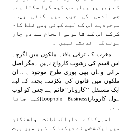
کے زور پر یہاں سب کچھ کیا سکتا ہے۔
جس آدمی کی جیب میں کافی پیسہ
موجودہے اس کے لیے کوئی بھی غلط کام
کرکے اس کے قانونی انجام سے دو چار
ہونے کا اندیشہ نہیں ۔
مغرب کے ترقی یافتہ ملکوں میں اگرچہ
اس قسم کی رشوت کارواج نہیں ۔مگر اصل
برائی وہاں بھی پوری طرح موجود ہے۔ان
ملکوں میں قانون کی پکڑسے بچنے کے لیے
ایک مستقل ’’کاروبار‘‘قائم ہے جس کو لوپ
ہول کاروبار
کہا جاتا
(Loophole Business)
ہے۔
امریکاکے دارالسلطنت واشنگٹن
میں ایک شخص نے دیکھا کہ شہر میں بہت