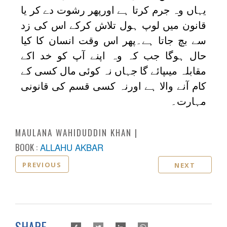
یہاں وہ جرم کرتا ہے اورپھر رشوت دے کر یا
قانون میں لوپ ہول تلاش کرکے اس کی زد
سے بچ جاتا ہے۔پھر اس وقت انسان کا کیا
حال ہوگا جب کہ وہ اپنے آپ کو خد اکے
مقابلہ میںپائے گا جہاں نہ کوئی مال کسی کے
کام آنے والا ہے اورنہ کسی قسم کی قانونی
مہارت۔
MAULANA WAHIDUDDIN KHAN
BOOK :
ALLAHU AKBAR
PREVIOUS
NEXT
SHARE