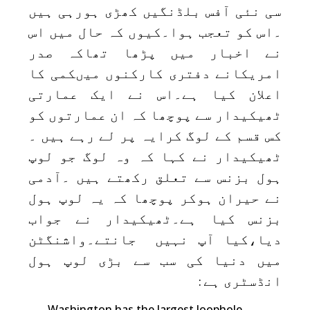
سی نئی آفس بلڈنگیں کھڑی ہورہی ہیں
۔اس کو تعجب ہوا۔کیوں کہ حال میں اس
نے اخبار میں پڑھا تھاکہ صدر
امریکانے دفتری کارکنوں میںکمی کا
اعلان کیا ہے۔اس نے ایک عمارتی
ٹھیکیدار سے پوچھا کہ ان عمارتوں کو
کس قسم کے لوگ کرایہ پر لے رہے ہیں ۔
ٹھیکیدار نے کہا کہ وہ لوگ جو لوپ
ہول بزنس سے تعلق رکھتے ہیں ۔آدمی
نے حیران ہوکر پوچھا کہ یہ لوپ ہول
بزنس کیا ہے۔ٹھیکیدار نے جواب
دیا،کیا آپ نہیں جانتے۔واشنگٹن
میں دنیا کی سب سے بڑی لوپ ہول
انڈسٹری ہے
:
Washington has the largest loophole