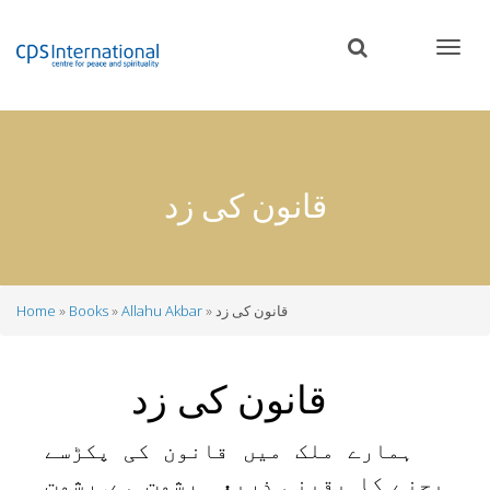
Skip
to
main
content
قانون کی زد
قانون کی زد
Allahu Akbar
Books
Home
Breadcrumb
قانون کی زد
ہمارے ملک میں قانون کی پکڑسے
بچنے کا یقینی ذریعہ رشوت ہے۔رشوت