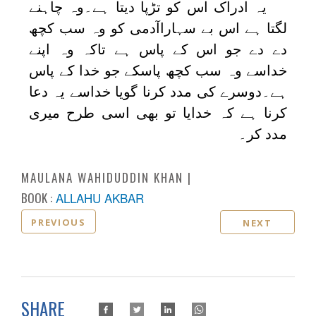
یہ ادراک اس کو تڑپا دیتا ہے۔وہ چاہنے
لگتا ہے اس بے سہاراآدمی کو وہ سب کچھ
دے دے جو اس کے پاس ہے تاکہ وہ اپنے
خداسے وہ سب کچھ پاسکے جو خدا کے پاس
ہے۔دوسرے کی مدد کرنا گویا خداسے یہ دعا
کرنا ہے کہ خدایا تو بھی اسی طرح میری
مدد کر۔
MAULANA WAHIDUDDIN KHAN
BOOK :
ALLAHU AKBAR
PREVIOUS
NEXT
SHARE