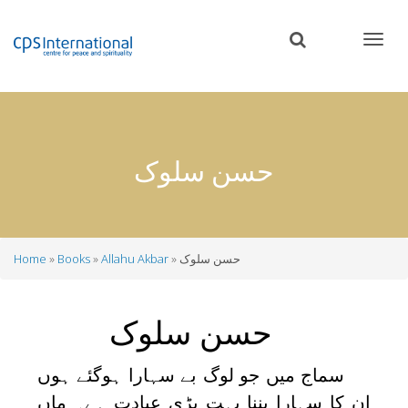
Skip
to
main
content
حسن سلوک
حسن سلوک
Allahu Akbar
Books
Home
Breadcrumb
حسن سلوک
سماج میں جو لوگ بے سہارا ہوگئے ہوں
ان کا سہارا بننا بہت بڑی عبادت ہے۔ ماں