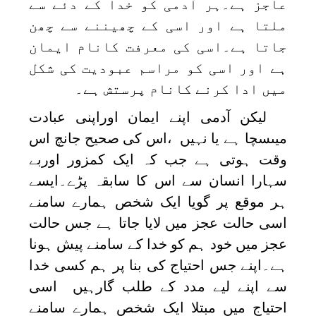
عاجز ہے۔ہر آدمی کو خدا کے دئے سے
ملتا ہے اور اسی کے چھیننے سے چھن
جاتا ہے۔اسی کی معرفت کانام ایمان
ہے اور اسی کو مراسم عبودیت کی شکل
میں ادا کرنے کانام پرستش ہے۔
لیکن آدمی اپنے ایمان اوراپنی عبادت
میںسچا ہے یا نہیں ،اس کی صحیح جانچ اس
وقت ہوتی ہے جب کہ ایک کمزور اوربے
سہارا انسان سے اس کا سابقہ پڑے۔ایسے
ہر موقع پر گویا ایک شخص ہمارے سامنے
اسی حالت عجز میں لایا جاتا ہے جس حالت
عجز میں خود ہم کو خدا کے سامنے پیش ہونا
ہے۔اپنے جس احتیاج کی بنا پر ہم کسی خدا
سے اپنے لیے مدد کے طلب گارہیں اسی
احتیاج میں مبتلا ایک شخص ہمارے سامنے