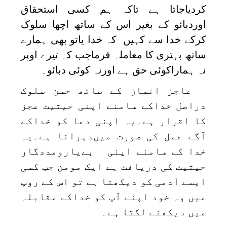
کردیاجاتا ہے تاکہ ہم کسی استحقاق
اوردبائو کے بغیر اس کے ساتھ اچھا سلوک
کرکے خدا سے کہیں کہ خدا یاتو بھی ہمارے
ساتھ بہتری کا معاملہ فرماجب کہ تیرے اوپر
نہ ہماراکوئی حق ہے اورنہ کوئی دبائو۔
عاجز انسان کے ساتھ حسن سلوک
دراصل خداکے سامنے اپنی حیثیت عجز
کا اقرار ہے۔یہ اپنی دعا کو خداکے
آگے عمل کی صورت میںدہرانا ہے۔یہ
خدا کے سامنے اپنی بےیارومددگار
حیثیت کی دریافت ہے ایک مومن جب کسی
ایسے آدمی کو دیکھتا ہے تو اس کے روپ
میں وہ خود اپنے آپ کو خداکے مقابلہ
میں دیکھنے لگتا ہے۔