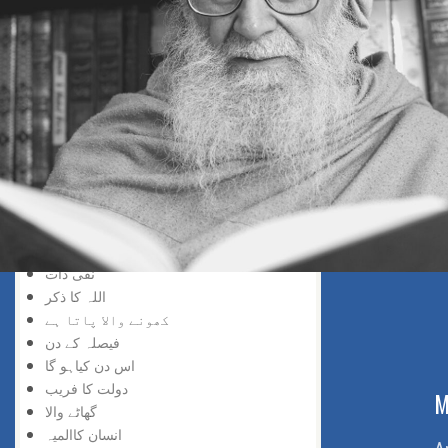
خد اسے نسبت
حق کی پہچان
پانے والا
دریافت کی لذت
سچائی کو پانے والا
گروہی اعتراف
حق کو پانا
خدا کو پانے والے
انکشاف خدا وندی
ایمان میں اضافہ
ہر چیز عجیب
نفی ذات
اللہ کا ذکر
کھونے والا پاتا ہے
فیصلہ کے دن
اس دن کیاہو گا
دولت کا فریب
ABOUT US
M
گھاٹے والا
انسان کاالمیہ