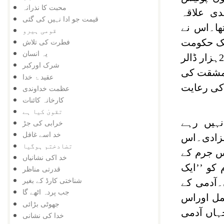
محبت کا نذرانہ
ی علاقہ
قیمت جو ادا نہیں کی گئی
ھا۔اس نے
قومی ہیرو
تک حکومت
فطرت کی تلاش
یہ انسان
کو اوراسی کے ساتھ لوگوں کو فریب دیتی رہی۔اس مدت میں اس نے ناجائز طورپر تقریباً 25ہزار ڈالر
شرک اورکبر
بامشقت کی
عقید ۂ خدا
 کی رعایت
عظمت خداوندی
کارخانہ کائنات
تقویٰ کیا ہے
نہیں رہے
خرابی کی جڑ
خد اسے غافل
سزادی۔اس
تضادختم ہوگیا
س جرم کے
خد اکی نشانیاں
 کو ’’ایک
قدرتی مناظر
شناختی کارڈ کے بغیر
۔آدمی کے
جب پردہ اٹھے گا
مل اوراس
جھوٹی بڑائی
ہاں آدمی
خدا کی نشانی