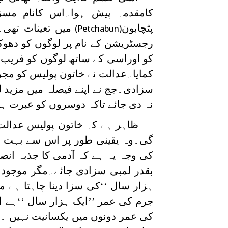
کامقدمہ پیش ہوا۔اس کانام مس
پٹچابون
میں تعینات تھی
(Petchabun)
رجسٹریشن کے نام پر لوگوں کو دھوک
کمایا۔عدالت نے خاتون پولیس کو مجر
سزادی۔جج نے اپنے فیصلہ میں مزید ل
نہ دی جائے تاکہ دوسروں کو عبرت ہو(ٹائمس آف
ظاہر ہے کہ خاتون پولیس عدالت 
گی۔وہ یقینی طور پر اس سے بہت پ
کی وجہ یہ ہے کہ آدمی کا جذبہ ا
بقدر لمبی سزادی جائے۔مگر موجودہ د
ہزار سال ‘‘کی سزا دینا چاہتا ہے م
جرم کی عمر ’’ایک ہزار سال ‘‘ہے 
کی عمر دونوں میں یکسانیت نہیں ۔یہ