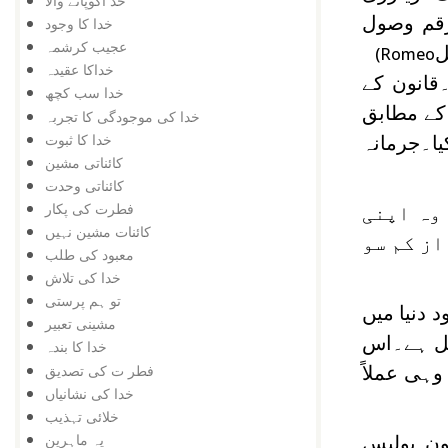
خد اکوپانے والا
قم وصول
خدا کا وجود
عجیب کرشمہ
ل
(Romeo
خداکا عقیدہ
 میں مجرم پایا۔قانون کے
خدا سب کچھ
ہیے۔اس کے مطابق
خدا کی موجودگی کا تجربہ
خدا کا ثبوت
4625ڈالر جرمانہ عائد کیا۔جرمانہ
کائناتی مشین
کائناتی وحدت
فطرت کی پکار
ہ وہ اپنی
کائنات مشین نہیں
از کم سو
معبود کی طلب
خدا کی تلاش
تو ہم پرستی
 دنیا میں
مشینی تعبیر
کمل ہے۔اس
خدا کا بندہ
فطر ت کی تصدیق
وہی عملاً
خدا کی نشانیاں
خلائی تہذیب
یہ ماہرین
ون پولیس