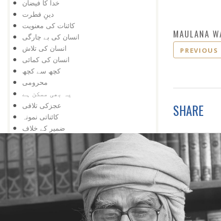
خدا کا فیضان
دینِ فطرت
کائنات کی معنویت
MAULANA W
انسان کی بے چارگی
انسان کی تلاش
PREVIOUS
انسان کی کمائی
کچھ سے کچھ
محرومی
یہ بھی ممکن ہے
عجزکی تلافی
SHARE
کائناتی نمونہ
ضمیر کے خلاف
اژدہا بھی
خدا پر ستی
زندگی کا مسئلہ
زلزلہ درکار ہے
خدا کی یافت
معرفت
توحید اورشرک
سب کچھ عجیب ہے