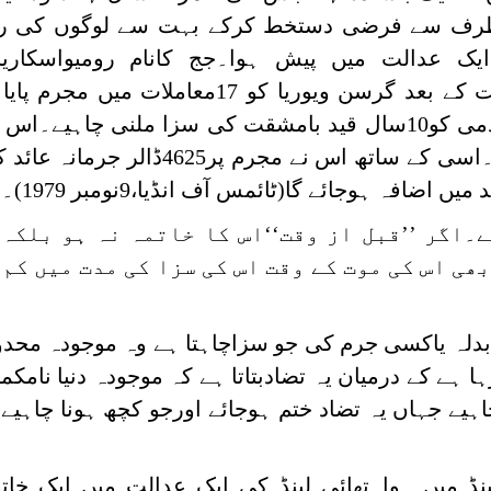
 طرف سے فرضی دستخط کرکے بہت سے لوگوں کی ر
یک عدالت میں پیش ہوا۔جج کانام رومیواسکاری
تھا۔جج نے تفصیلی سماعت کے بعد گرسن ویوریا کو 17معاملات
مطابق اس طرح کے ایک جرم میں آدمی کو10سال قید بامشقت کی سزا ملنی چا
جج نے مجرم کو170سال کی سزا دی۔اسی کے ساتھ اس نے مجرم پر
افہ ہوجائے گا(ٹائمس آف انڈیا،9نومبر 1979)۔
سال ہوچکی ہے۔اگر ’’قبل از وقت‘‘اس کا خاتمہ نہ ہو بلک
ھی اس کی موت کے وقت اس کی سزا کی مدت میں کم 
دلہ یاکسی جرم کی جو سزاچاہتا ہے وہ موجودہ محدود
ا ہے کے درمیان یہ تضادبتاتا ہے کہ موجودہ دنیا نام
اہیے جہاں یہ تضاد ختم ہوجائے اورجو کچھ ہونا چاہیے 
نڈ میں ہوا۔تھائی لینڈ کی ایک عدالت میں ایک خات