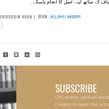
صاف کے ساتھ اپنے عمل کا انجام پاسکے۔
BOOK :
ALLAHU AKBAR
AHIDUDDIN KHAN
SUBSCRIBE
CPS shares spiritual wisd
Creator to learn the art 