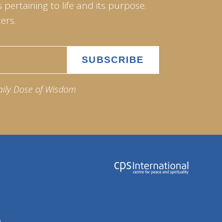
pertaining to life and its purpose.
ers.
aily Dose of Wisdom