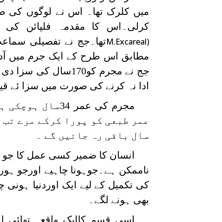
میں کلرک تھا۔ اس نے لوگوں کی
کرلی۔اس کا مقدمہ فلپائن کی ا
M.Excareal)
ادا نہ کرنے کی صورت میں سزا ئے قید میں اض
مجرم کی عمر 34
عمر طبعی کو پورا کرکے مرے تب ب
سال باقی رہ جائیں گے ۔
انسان کا ضمیر کسی عمل کا جو ب
ناممکن ہے۔جوہونا چاہیے اورجو ہورہ
کی تکمیل کے لیے ایک اوردنیا ہونی چ
بھی ہونے لگے۔
اسی قسم کاایک واقعہ تھائی لی