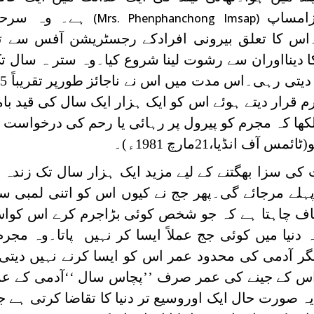
زامساپ
ہے۔ وہ سرحد
(Mrs. Phenphanchong Imsap)
۔اس کا تعلق بیرونی افرادکے رجسٹریشن آفس سے ت
ا دینااوران سے رشوت لینا شروع کیا۔وہ ستر ہ سال 
م قرار دیتے ہوئے اس کو ایک ہزار ایک سال کی قید 
کھا کہ مجرم کو پیرول پر رہائی یا رحم کی درخواست
 انڈیا،21مارچ 1981ء)۔
کی سزا بھگتنے کے لیے مزید ایک ہزار سال تک زندہ 
ہلے مرجائے گی۔پھر جج نے کیوں اس کو اتنی لمبی 
نصاف چاہتا ہے کہ جو شخص کوئی بڑاجرم کرے اس کوا
نیا میں کوئی جج عملاً ایسا کر نہیں پاتا۔وہ مجرم
گر آدمی کی محدود عمر اس کو ایسا کرنے نہیں دیتی
اس کے جینے کی عمر صرف ’’پچاس سال ‘‘آدمی کے ع
 صورت حال ایک اوروسیع تر دنیا کا تقاضا کرتی ہے ج