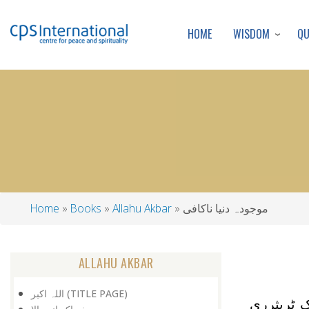
WISDOM
Q
HOME
موجودہ دنیا ناکافی
Allahu Akbar
Books
Home
Breadcrumb
ALLAHU AKBAR
اللہ اکبر (TITLE PAGE)
سال ہے۔ وہ ایک ٹریثرری