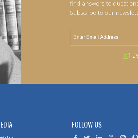
find answers to questions 
Subscribe to our newslett
D
EDIA
FOLLOW US