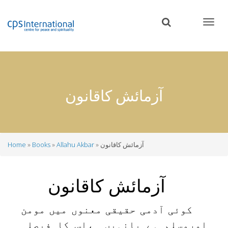
Skip
to
main
content
آزمائش کاقانون
آزمائش کاقانون
Allahu Akbar
Books
Home
Breadcrumb
آزمائش کاقانون
کوئی آدمی حقیقی معنوں میں مومن
اورمسلم ہے یانہیں ،اس کا فیصلہ