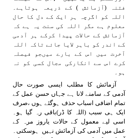
فتنہ (آزمائش ) کے ذریعہ ہوتاہے۔
اللہ کو اگرچہ ہر ایک کے دل کا حال
معلوم ہے مگر اللہ کی سنت یہ ہے کہ
آزمائش کے حالات پیدا کرکے ہر آدمی
کے اندر کو باہر لایا جائے تاکہ اللہ
آخرت میں اس کے بارے میںجو فیصلہ
کرے اس سے انکارکی مجال کسی کو نہ
ہو۔
آزمائش کا مطلب ایسی صورت حال
آدمی کے سامنے لانا ہے جہاں حسن عمل کے
تمام اضافی اسباب حذف ہوگئے ہوں ،صرف
ایک ہی سبب (اللہ کا ڈر)باقی رہ گیا ہو۔
اسی لیے معمول کے حالات یاروز مرہ کے
عمل میں آدمی کی آزمائش نہیں ہوسکتی۔