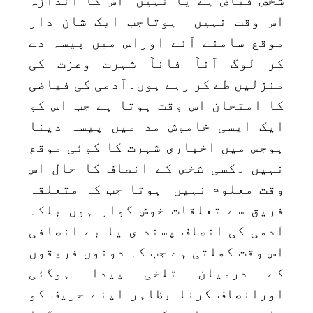
اس وقت نہیں ہوتاجب ایک شان دار
موقع سامنے آئے اوراس میں پیسہ دے
کر لوگ آناً فاناً شہرت وعزت کی
منزلیں طے کر رہے ہوں۔آدمی کی فیاضی
کا امتحان اس وقت ہوتا ہے جب اس کو
ایک ایسی خاموش مد میں پیسہ دینا
ہوجس میں اخباری شہرت کا کوئی موقع
نہیں ۔کسی شخص کے انصاف کا حال اس
وقت معلوم نہیں ہوتا جب کہ متعلقہ
فریق سے تعلقات خوش گوار ہوں بلکہ
آدمی کی انصاف پسند ی یا بے انصافی
اس وقت کھلتی ہے جب کہ دونوں فریقوں
کے درمیان تلخی پیدا ہوگئی
اورانصاف کرنا بظاہر اپنے حریف کو