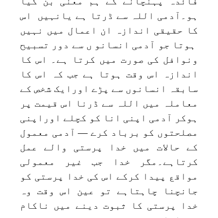
فائدہ پہنچانے کے ہم معنی بن گیا
ہو۔آدمی اللہ سے ڈرتا ہے یانہیں اس
کا حقیقی اندازہ ان اعمال میں نہیں
ہوتا جو آدمی انسانو ں سے دور تسبیح
ونوافل کی صورت میں کرتا ہے۔ اس کا
اندازہ اس وقت ہوتا ہے جب کہ اس کا
سابقہ انسانوں سے پڑے اورایک شخص کے
معاملہ میں اللہ سے ڈرنا اس قیمت پر
ہوکر آدمی اپنی انا کو کچلے اوراپنی
مصلحتوں کو برباد کرے — آدمی معمول
کے حالات میں خدا پرستی والے عمل
کرتاہے۔مگر خدا جب غیر معمولی
مواقع پیدا کرکے اس کی خدا پرستی کو
جانچنا چاہتاہے تو عین اس وقت وہ
خدا پرستی کا ثبوت دینے میں ناکام