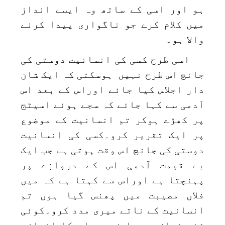
ہو اور اسی کے ساتھ وہ ایسے انداز
میں کلام کرے جو ناگواری پیدا کرنے
والا ہو۔
اسی طرح کسی کی انسانیت دوستی کی
جانچ اس طرح نہیں ہوسکتی کہ ایک شان
دار اجلاس کیا جائے اوراس کے بعد اس
آدمی سے کہا جائے کہ سجے ہوئے اسیٹج
پر کھڑے ہوکر تم انسانیت کے موضوع
پر ایک تقریر کرو۔کسی کی انسانیت
دوستی کی جانچ اس وقت ہوتی ہے جب ایک
بے قیمت آدمی اس کے دروازے پر
پہنچتا ہے اوراس سے کہتا ہے کہ میں
فلاں مصیبت میں پھنس گیا ہوں تم
انسانیت کے ناتے میری مدد کرو۔کوئی
شخص فیاض ہے یا نہیں اس کا اندازہ