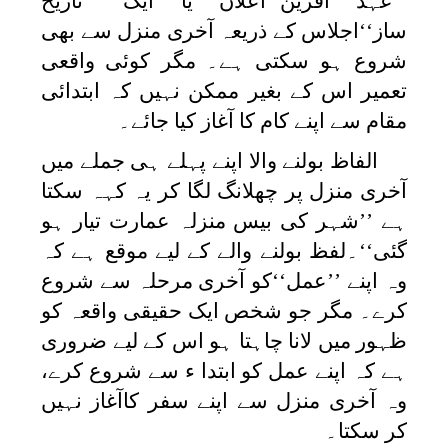
’’عہد آفرین‘‘اعلان یا ایک ’’تاریخ
ساز‘‘اجلاس کے ذریعہ آخری منزل سے بھی
شروع ہو سکتی ہے۔ مگر کوئی واقعی
تعمیر اس کے بغیر ممکن نہیں کہ ابتدائی
مقام سے اپنے کام کا آغاز کیا جائے۔
الفاظ بولنے والا اپنے پہلے ہی جملے میں
آخری منزل پر چھلانگ لگا کر یہ کہہ سکتا
ہے ’’شہر کی بیس منزلہ عمارت تیار ہو
گئی‘‘۔لفظ بولنے والے کے لیے موقع ہے کہ
وہ اپنے ’’عمل‘‘کو آخری مرحلہ سے شروع
کرے۔ مگر جو شخص ایک حقیقی واقعہ کو
ظہور میں لانا چاہتا ہو اس کے لیے ضروری
ہے کہ اپنے عمل کو ابتدا ء سے شروع کرے،
وہ آخری منزل سے اپنے سفر کاآغاز نہیں
کر سکتا۔