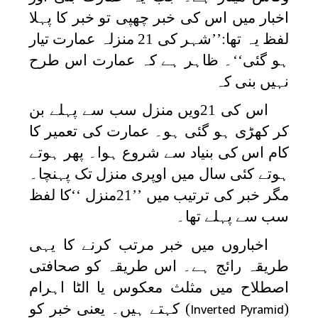
اخبار میں اس کی خبر چھپی تو خبر کا پہلا
لفظ یہ تھا:’’شہر کی 21 منزلہ عمارت تیار
ہو گئی‘‘۔ ظاہر ہے کہ عمارت اس طرح
نہیں بنی کہ
اس کی 21ویں منزل سب سے پہلے بن
کر کھڑی ہو گئی ہو۔ عمارت کی تعمیر کا
کام اس کی بنیاد سے شروع ہوا۔ پھر ہوتے
ہوتے کئی سال میں اوپری منزل تک پہنچا۔
مگر خبر کی ترتیب میں ’’21منزل ‘‘کا لفظ
سب سے پہلے تھا۔
اخباروں میں خبر مرتب کرنے کا یہی
طریقہ رائج ہے۔ اس طریقہ کو صحافتی
اصطلاح میں مثلث معکوس یا الٹا اہرام
(
) کہتے ہیں۔ یعنی خبر کو
Inverted Pyramid