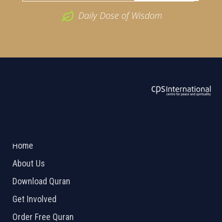
Daily Dose of Wisdom
ABOUT US
2026 Powered by
Openlogic Systems
Home
About Us
Download Quran
Get Involved
Order Free Quran