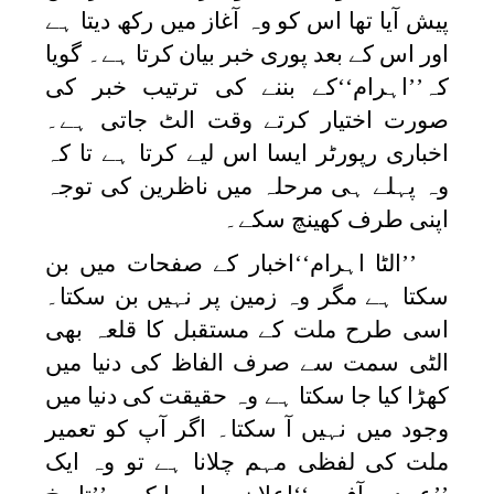
پیش آیا تھا اس کو وہ آغاز میں رکھ دیتا ہے
اور اس کے بعد پوری خبر بیان کرتا ہے۔ گویا
کہ’’اہرام‘‘کے بننے کی ترتیب خبر کی
صورت اختیار کرتے وقت الٹ جاتی ہے۔
اخباری رپورٹر ایسا اس لیے کرتا ہے تا کہ
وہ پہلے ہی مرحلہ میں ناظرین کی توجہ
اپنی طرف کھینچ سکے۔
’’الٹا اہرام‘‘اخبار کے صفحات میں بن
سکتا ہے مگر وہ زمین پر نہیں بن سکتا۔
اسی طرح ملت کے مستقبل کا قلعہ بھی
الٹی سمت سے صرف الفاظ کی دنیا میں
کھڑا کیا جا سکتا ہے وہ حقیقت کی دنیا میں
وجود میں نہیں آ سکتا۔ اگر آپ کو تعمیر
ملت کی لفظی مہم چلانا ہے تو وہ ایک