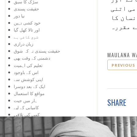
سڑک کا سبق
می اتنی
حقیقت پسندی
نیا دور
نسان کا
خود کشی نہیں
ے مقررہ
اور تالا کھل گیا
شوق کافی ہے
زبان درازی
حقیقت پسندی نہ کہ شوق
MAULANA W
دشمنی کے وقت بھی
تعلیم کی اہمیت
PREVIOUS
اس کے باوجود
اپنی کوشش سے
ایک کے بعد دوسرا
مواقع کا استعمال
SHARE
ہار میں جیت
کامیابی کے لیے
کمی کی تلافی
بربادی کے بعد بھی
تم غریب نہیں ، دولت مند ہو
کمزوری نعمت ثابت ہوئی