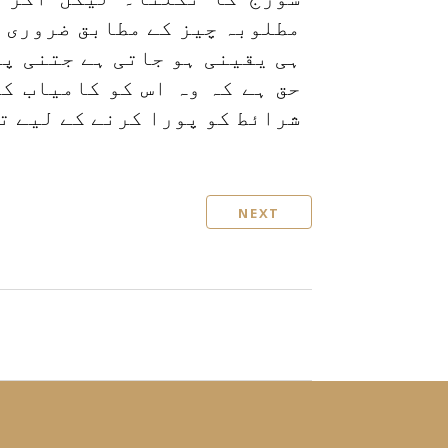
مطلوبہ چیز کے مطابق ضروری ا
ہی یقینی ہو جاتی ہے جتنی پہ
حق ہے کہ وہ اس کو کامیاب ک
شرائط کو پورا کرنے کے لیے ت
NEXT