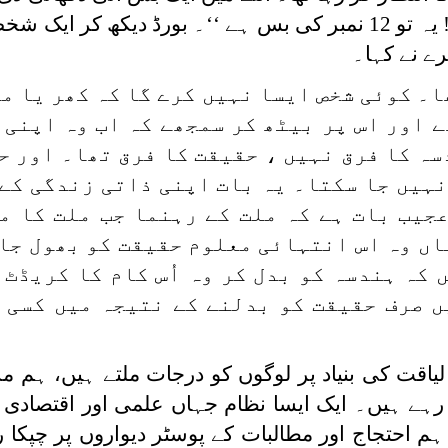
لوگ اس کی طرف دوڑ پڑے۔ ’’ اوہ! یہ تو 12 نمبر کی بس ہے ‘‘۔ بورڈ دیکھ کر 
ا۔ کوئی شخص ایسا نہیں کرے گا کہ کھر یا مٹ
 اور اس پر بیٹھ کر سمجھے کہ اب وہ اپنی 
سہ کا فرق نہیں ، حقیقت کا فرق تھا۔ اور ح
نہیں جا سکتا۔ یہ بات اپنی ذاتی زندگی کے 
عجیب بات ہے کہ ملت کے رہنما جب ملت کا م
اں وہ اس انتہائی معلوم حقیقت کو بھول جا
 کہ ہندسہ کو بدل کر وہ اُس کام کا کریڈٹ 
ں صرف حقیقت کو بدلنے کے نتیجہ میں کسی 
لیاقت کی بنیاد پر لوگوں کو درجات ملتے ہیں، ہم م
رہے ہیں۔ ایک ایسا نظام جہاں علمی اور اقتصادی
م احتجاج اور مطالبات کے پوسٹر دیواروں پر چپکا 