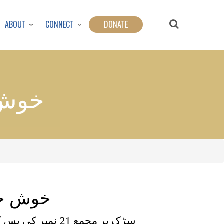
ABOUT
CONNECT
DONATE
خوش 
خوش خی
سڑک پر مجمع 21 ن