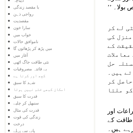
دیباچہ
ایک شخص بولا۔ ’’
با مقصد زندگی
رواجی ذہن
مقصدیت
ی لے کر
سارا خون
خواب میں
منزل کی
ناموافق حالات
قیقت کے
میں پڑھ کر پڑھائوں گا
معاملات
آغاز میں
نئی طاقت جاگ اٹھی
سئلہ حل
بے فائدہ مصروفیات
تے ہیں۔
کچھ اور کرنا ہے
حاصل کر
شہد کا سبق
امکان کبھی ختم نہیں ہوتا
کو ملتا
قدرت کا سبق
سنبھل کر چلیے
قدرت کی مثال
راعات اور
زندگی کی قوت
 طاقت کے
درخت
رہے ہیں۔
پانے سے پہلے