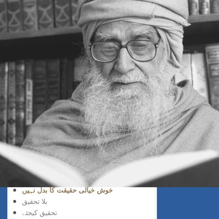
سڑک بند ہے
افسوس نہ کیجئے
ناکامی زینہ بن گئی
سمجھ دار کون
تاریخ سازی
کوئی چیز مشکل نہیں
جواب کا صحیح طریقہ
عقل کا استعمال
لچک بھی ضروری ہے
مشتعل نہ ہو
محفوظ سفر
الٹی چھلانگ
سب سے زیادہ خطرناک
بے معنی اچھل کود
خود جانناپڑتا ہے
جدید نسل
خوش خیالی حقیقت کا بدل نہیں
بلا تحقیق
تحقیق کیجئے