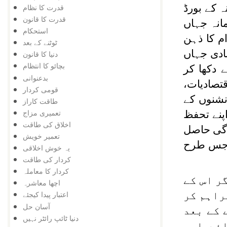
نہ کے بورڈ
قدرت کا نظام
قدرت کا قانون
انہ جہاں
استحکام
م کا ذہن
ٹوٹنے کے بعد
بادی جہاں
دنیا کا قانون
بچائو کا انتظام
 دکھا کر
بدعنوانی
تصادیات،
قومی کردار
نشنوں کے
طاقت کاراز
تعمیری مزاج
پنے تحفظ
اخلاق کی طاقت
دگی حاصل
تعمیر خویش
ں جس طرح
یہ خوش اخلاقی
کردار کی طاقت
کردار کا معاملہ
ر اس کے
اچھا معاشرہ
راہم کر
اعتبار پیدا کیجئے
آسان حل
 کے بعد
دنیا ٹائپ رائٹر نہیں
ئے اور