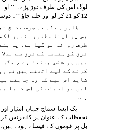
12 کو 21 کر لو اور چلے جاؤ ‘‘۔ دوسرے نے کہا۔
ظاہر ہے کہ یہ صرف مذاق تھ
بس پر اپنا مطلوبہ نمبر لکھے
طرف روانہ ہو گیا ہے۔ یہ ہند
فرق کو ہندسہ کے فرق سے بدلا 
میں ہر شخص جانتا ہے ، مگر 
کرنے کے لیے اٹھتے ہیں تو وہ
شاید اس لیے کہ وہ چاہتے ہیں
لیں جو اسباب کی اس دنیا می
ہے۔
ایک ایسا سماج جہاں امتیاز اور 
تحفظات کے عنوان پر کانفرنس کر 
بل پر قوموں کے فیصلے ہوتے ہیں، ہ