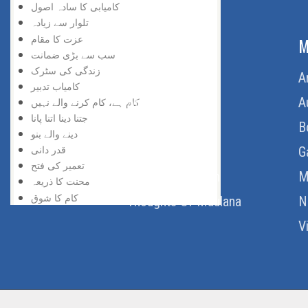
کامیابی کا سادہ اصول
تلوار سے زیادہ
عزت کا مقام
ABOUT US
M
سب سے بڑی ضمانت
زندگی کی سٹرک
Home
A
کامیاب تدبیر
About Us
A
کام ہے، کام کرنے والے نہیں
جتنا دینا اتنا پانا
Download Quran
B
دینے والے بنو
قدر دانی
Get Involved
G
تعمیر کی فتح
Order Free Quran
M
محنت کا ذریعہ
کام کا شوق
Thoughts Of Maulana
N
ایک تاثر
V
ایک وراثت یہ بھی ہے
اس کو اسکول سے خارج کردیا گیا تھا
بیس سال بعد
بے کاری
بڑی کامیابی