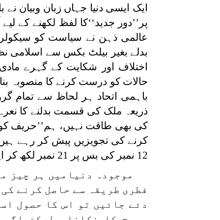
ایک ایسی دنیا جہاں زبان وبیان نے بال
پر’’دور جدید‘‘کا لفظ لکھنے کے لی
عالمی ذہن نے سیاست کو سیکولر بن
بدلے بغیر بیلٹ بکس سے اسلامی نظا
اختلاف اور شکایت کے گہرے مادی
حالات کو درست کرنے کا منصوبہ بنا
باہمی اتحاد ہر لحاظ سے تمام گ
ذریعہ ملک کی قسمت بدلنے کا نعرہ 
کی بھی طاقت نہیں، ہم’’حریف کو نق
کرنے کی تجویزیں پیش کر رہے ہی
12 نمبر کی بس پر 21 نمبر لکھ کر اپنی منزل کی طرف سفر شروع کرنا۔
موجودہ دنیامیں ہر چیز مم
فطری طریقہ سے حاصل کرنے کی 
دئے جائیں تو اس کا حصول اس
سورج کا نکلنا۔ لیکن اگر 