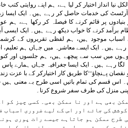
کل نیا انداز اختیار کر لیا ہے، ہم اپنے روایتی کتب خا
ے آرٹسٹ کی خدمات حاصل کر رہے ہیں۔ ایک ایسا زم
یادوں پر قائم کرنے کا فیصلہ کر رکھا ہے، ہم عوا
م برآمد کرنے کا خواب دیکھ رہے ہیں۔ ایک ایسی آ
 اسباب موجود ہیں، ہم لفظی تقریروں کے کرشمے
 رہے ہیں۔ ایک ایسے معاشرہ میں جہاں ہم تعلیم، اق
روہوں میں سب سے پیچھے ہیں، ہم جلسوں اور کنو
لگا رہے ہیں۔ ایک ایسا جغرافیہ جہاں ہمارے پاس ا
صان پہنچاؤ‘‘کا طریق کار اختیارکر کے با عزت زن
ں۔ اس قسم کی تمام باتیں اسی طرح بے معنی ہی
کن بھی ہے اور نا ممکن بھی۔ کسی چیز کو اگ
کوشش کی جائے اور اس کے لیے ضروری اسباب ف
ی طرح ممکن ہو جاتاہے جیسے رات پوری ہونے
فطرت کے مقررہ طریقہ سے انحراف کیا جا