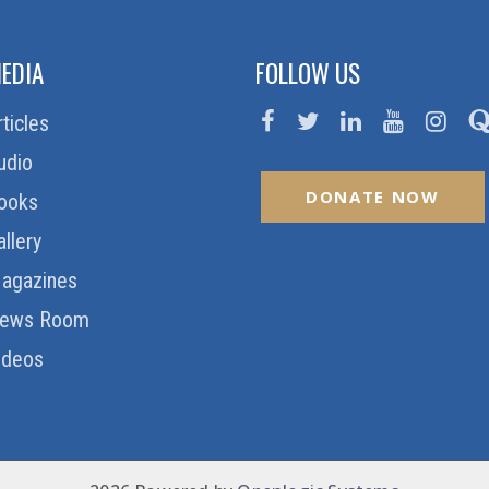
EDIA
FOLLOW US
rticles
udio
DONATE NOW
ooks
allery
agazines
ews Room
ideos