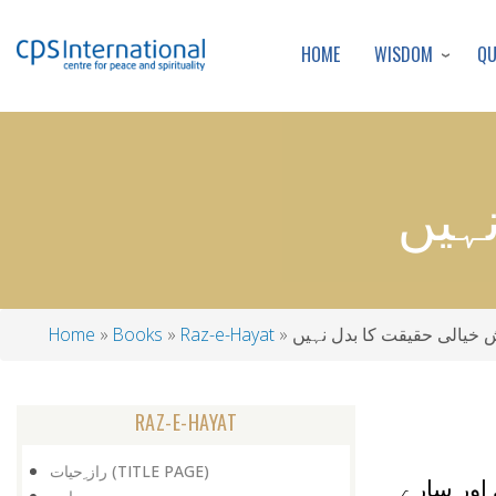
WISDOM
Q
HOME
ہیں
خیالی حقیقت کا بدل نہیں
Raz-e-Hayat
Books
Home
Breadcrumb
RAZ-E-HAYAT
راز ِحیات (TITLE PAGE)
دی اور سارے