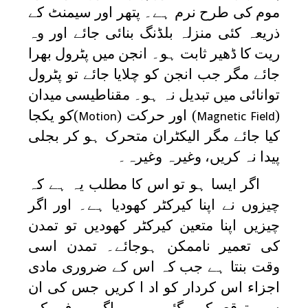
موم کی طرح نرم ہے۔ پتھر اور سیمنٹ کے
ذریعہ کئی منزلہ بلڈنگ بنائی جائے اور وہ
ریت کا ڈھیر ثابت ہو۔ انجن میں پٹرول بھرا
جائے مگر جب انجن کو چلایا جائے تو پٹرول
توانائی میں تبدیل نہ ہو۔ مقناطیسی میدان
(
) اور حرکت (
)کو یکجا
Motion
Magnetic Field
کیا جائے مگر الیکٹران متحرک ہو کر بجلی
پیدا نہ کریں، وغیرہ وغیرہ۔
اگر ایسا ہو تو اس کا مطلب یہ ہے کہ
چیزوں نے اپنا کیرکٹر کھودیا ہے۔ اور اگر
چیزیں اپنا متعین کیرکٹر کھودیں تو تمدن
کی تعمیر ناممکن ہوجائے۔ تمدن اسی
وقت بنتا ہے جب کہ اس کے ضروری مادی
اجزاء اس کردار کو اد ا کریں جس کی ان
سے توقع کی گئی ہے۔ اگر برف کی