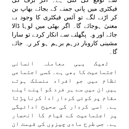
فیکٹری میں پانی جمنے کے بجائے بھاپ بن
کر اڑنے لگے تو آئس فیکٹری کا وجود بے
معنیٰ ہوجائے گا۔ اگر بھٹی میں لوہا ڈالا
جائے اور وہ پگھلنے سے انکار کردے تو سارا
مشینی کاروبار درہم برہم ہو کر رہ جائے
گا۔
ٹھیک یہی معاملہ انسانی
اجتماعیت کا بھی ہے۔ کسی اجتماعی
نظام میں جو افراد منسلک ہوتے
ہیں ان میں سے ہر فرد کو اپنے اپنے
مقام پر کوئی کردار ادا کرناپڑتا
ہے۔ اسی کردار کی صحیح ادائیگی
پر اجتماعیت کے قیام کا انحصار
ہے۔ جس طرح مادی چیزوں کی قیمت ان