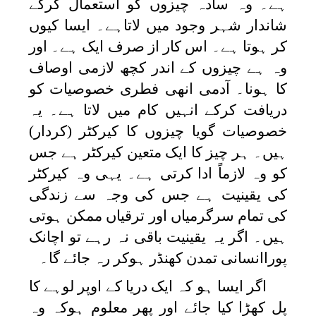
ہے۔ وہ سادہ چیزوں کو استعمال کرکے
شاندار شہر وجود میں لاتاہے۔ ایسا کیوں
کر ہوتا ہے۔ اس کار از صرف ایک ہے۔ اور
وہ ہے چیزوں کے اندر کچھ لازمی اوصاف
کا ہونا۔ آدمی انھی فطری خصوصیات کو
دریافت کرکے انہیں کام میں لاتا ہے۔ یہ
خصوصیات گویا چیزوں کا کیرکٹر (کردار)
ہیں۔ ہر چیز کا ایک متعین کیرکٹر ہے جس
کو وہ لازماً ادا کرتی ہے۔ یہی وہ کیرکٹر
کی یقینیت ہے جس کی وجہ سے زندگی
کی تمام سرگرمیاں اور ترقیاں ممکن ہوتی
ہیں۔ اگر یہ یقینیت باقی نہ رہے تو اچانک
پوراانسانی تمدن کھنڈر ہوکر رہ جائے گا۔
اگر ایسا ہو کہ ایک دریا کے اوپر لوہے کا
پل کھڑا کیا جائے اور پھر معلوم ہوکہ وہ