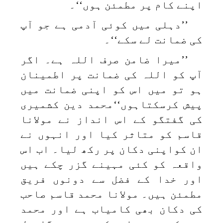
اپنے کام پر مطمئن ہوں‘‘۔
’’دہلی میں کوئی آدمی ہے جو آپ
کی ضمانت لے سکے‘‘۔
’’میرا ضامن صرف اللہ ہے۔ اگر
آپ کو اللہ کی ضمانت پر اطمینان
ہو تو میں اس کو اپنی ضمانت میں
پیش کرسکتاہوں‘‘محمد دین کشمیری
کی گفتگو کے اس انداز نے مولانا
قاسم کو متاثر کیا اور انہوں نے
ان کواپنی دکان پر رکھ لیا۔ اب اس
واقعہ کو کئی مہینے گزر چکے ہیں
اور خدا کے فضل سے دونوں فریق
مطمئن ہیں۔ مولانا محمد قاسم صاحب
کی دکان بھی کامیاب ہے اور محمد