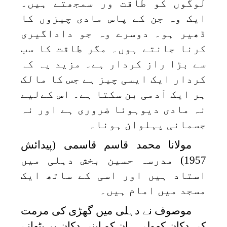
لوگوں کو طاقت ور سمجھتے ہیں۔
ایک وہ جن کے پاس مادی چیزوں کا
ڈھیر ہو۔ دوسرے وہ جو داداگیری
کرنا جانتے ہوں۔ مگر طاقت کا سب
سے بڑا راز کردار ہے۔ مزید یہ کہ
کردار ایک ایسی چیز ہے جس کا مالک
ہر ایک آدمی بن سکتا ہے۔ اس کےلیے
نہ مادی دیوہونا ضروری ہے اور نہ
جسمانی پہلوان ہونا۔
مولانا محمد قاسم قاسمی (پیدائش
1957) مدرسہ حسین بخش دہلی میں
استاد ہیں اور اسی کے ساتھ ایک
مسجد میں امام ہیں۔
موصوف نے دہلی میں گھڑی کی مرمت
کی دکان کھولی۔ ان کو اپنی دکان پر بٹھانے