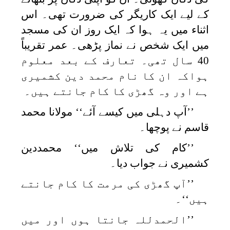
کے لیے ایک کاریگر کی ضرورت تھی۔ اس
اثناء میں یہ ہوا کہ ایک روز ان کی مسجد
میں ایک شخص نے نماز پڑھی۔ عمر تقریباً
40 سال تھی۔ تعارف کے بعد معلوم
ہواکہ ان کا نام محمد دین کشمیری
ہے اور وہ گھڑی کا کام جانتے ہیں۔
’’آپ دہلی میں کیسے آئے‘‘ مولانا محمد
قاسم نے پوچھا۔
’’کام کی تلاش میں‘‘ محمددین
کشمیری نے جواب دیا۔
’’آپ گھڑی کی مرمت کا کام جانتے
ہیں‘‘۔
’’الحمدللہ جانتا ہوں اور میں