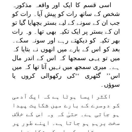
اسی قسم کا ایک اور واقعہ مذکورہ
شخص کے ساتھ رات کو پیش آیا۔ رات کو
جب ان کے سونے کے لیے بستر بچھایا گیا تو
ان کے بستر پر ایک تکیہ بھی تھا۔ وہ رات
بھر تکیہ کو دیکھتے رہے اور سونہ سکے۔
بعد کو اس کے بارے میں انھوں نے بتایا کہ
میں تو یہی سمجھا کہ اس کے اندر مال
ہے۔ میری سمجھ میں نہیں آتا تھا کہ میں
اس’’ گٹھری ‘‘کی رکھوالی کروں یا
سوؤں۔
اکثر ایسا ہوتا ہے کہ ایک آدمی
کو دوسرے کے بارے میں شکایت پیدا
ہو جاتی ہے۔ حتیٰ کہ وہ اس کے خلاف
سخت برہم ہو جاتا ہے۔ اپنے طور پر
وہ سمجھتاہے کہ اس کی شکایت اور