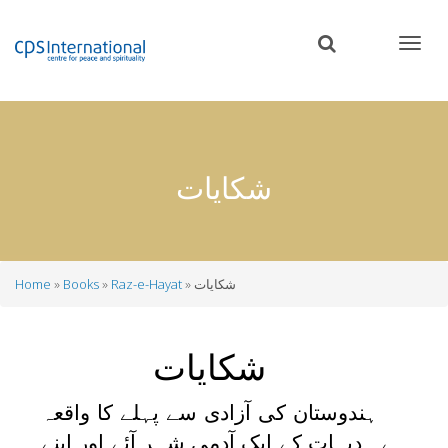
Skip
to
main
content
شکایات
شکایات
Raz-e-Hayat
Books
Home
Breadcrumb
شکایات
ہندوستان کی آزادی سے پہلے کا واقعہ
ہے۔ دیہات کے ایک آدمی شہر آئے اور اپنے