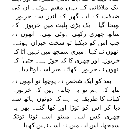
ایک ملاقاتی کے یہاں مقیم ہوئے۔ ان کی
ضیافت کے لیے گھر کے اندر سے خربوزہ
بھیجا گیا۔ ایک بڑی پلیٹ میں خربوزہ کے
ساتھ چھری رکھی ہوئی تھی۔ انھوں نے
جب اس کو دیکھا تو سخت حیران ہوئے۔
انھوں نے کہا : میری سمجھ میں نہیں آتا کہ
خربوزہ اور چھری کا کیا جوڑ ہے۔ حتی ٰ کہ
انھوں نے خربوزہ کھائے بغیر اسے لوٹا دیا۔
بعد کو ایک شخص نے پوچھا تو انھوں نے
بتایا کہ ہم تو یہ جانتے ہیں کہ خربوزہ
کھانے کا طریقہ یہ ہے کہ دونوں ہاتھ سے
دبا کر اس کو توڑا اور کھا گئے۔ پھر یہ
چھری کس لیے۔ میںتو اسے ٹونا ٹوٹکا
سمجھا، اس لیے میں نے اسے نہیں کھایا۔