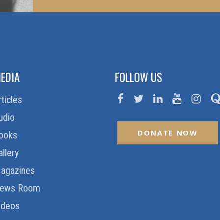
EDIA
FOLLOW US
rticles
udio
DONATE NOW
ooks
allery
agazines
ews Room
ideos