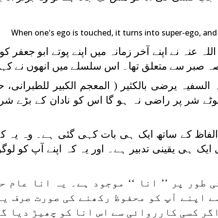
When one's ego is touched, it turns into super-ego, and
 عنہ نے اپنے آخر زمانہ میں اپنے پوتے ابو جعفر کو
صبر سے متعلق تھا۔ اس سلسلے میں انھوں نے کہا 
 السفیہ یرضی بالکثیر ( المعجم الكبير للطبرانی، 
چھوٹے شر پر راضی نہ ہو گا اس کو نادان کے بڑے شر
 الفاظ کے ساتھ ایک ہی بات کہی گئی ہے۔ وہ یہ ک
ایک ہی یقینی تدبیر ہے۔ اور یہ کہ اپنے آپ کو لو
 طور پر ’’ انا ‘‘ موجود ہے۔ یہ انا عام ح
ے اپنے آپ کو محفوظ رکھنے کی صورت صرف یہ
گر کسی کارروائی سے اس انا کو چھیڑ دیا گی