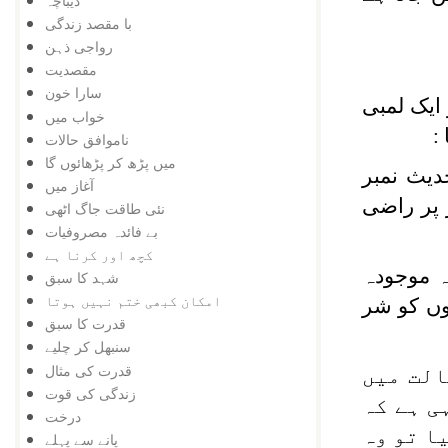
دیباچہ
با مقصد زندگی
رواجی ذہن
مقصدیت
سارا خون
 ایک لمبی
خواب میں
:
ناموافق حالات
میں پڑھ کر پڑھائوں گا
حديث نمبر
آغاز میں
 پر راضی
نئی طاقت جاگ اٹھی
بے فائدہ مصروفیات
کچھ اور کرنا ہے
ہ موجودہ
شہد کا سبق
امکان کبھی ختم نہیں ہوتا
گوں کو شر
قدرت کا سبق
سنبھل کر چلیے
قدرت کی مثال
الت میں
زندگی کی قوت
ی ہے کہ
درخت
ا تو وہ
پانے سے پہلے