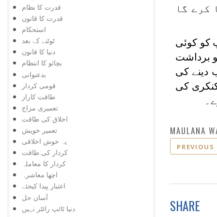
قدرت کا نظام
 کرے گا
قدرت کا قانون
استحکام
ٹوٹنے کے بعد
پ کو کوئی
دنیا کا قانون
کو برداشت
بچائو کا انتظام
ب دینے کی
بدعنوانی
کنکری کی
قومی کردار
طاقت کاراز
ے۔
تعمیری مزاج
اخلاق کی طاقت
MAULANA W
تعمیر خویش
یہ خوش اخلاقی
PREVIOUS
کردار کی طاقت
کردار کا معاملہ
اچھا معاشرہ
اعتبار پیدا کیجئے
آسان حل
SHARE
دنیا ٹائپ رائٹر نہیں