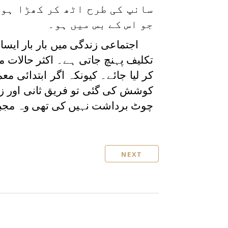
سانپ کی طرح اٹھ کر کھڑا ہو 
جو اس کے بس میں ہو۔
اجتماعی زندگی میں بار بار ایس
تکلیف پہنچ جاتی ہے۔ اکثر حالات م
کر لیا جائے۔ کیونکہ اگر ابتدائی م
کوشش کی گئی تو فریق ثانی اور زیا
چوٹ برداشت نہیں کی تھی وہ مجبور
NEXT