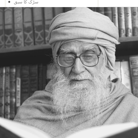
سڑک کا سبق
حقیقت پسندی
نیا دور
خود کشی نہیں
اور تالا کھل گیا
شوق کافی ہے
زبان درازی
حقیقت پسندی نہ کہ شوق
دشمنی کے وقت بھی
تعلیم کی اہمیت
اس کے باوجود
اپنی کوشش سے
ایک کے بعد دوسرا
مواقع کا استعمال
ہار میں جیت
کامیابی کے لیے
کمی کی تلافی
بربادی کے بعد بھی
تم غریب نہیں ، دولت مند ہو
کمزوری نعمت ثابت ہوئی