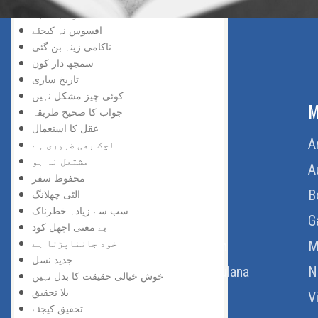
سڑک بند ہے
افسوس نہ کیجئے
ناکامی زینہ بن گئی
سمجھ دار کون
تاریخ سازی
کوئی چیز مشکل نہیں
ABOUT US
M
جواب کا صحیح طریقہ
عقل کا استعمال
Home
A
لچک بھی ضروری ہے
مشتعل نہ ہو
About Us
A
محفوظ سفر
Download Quran
B
الٹی چھلانگ
سب سے زیادہ خطرناک
Get Involved
G
بے معنی اچھل کود
خود جانناپڑتا ہے
Order Free Quran
M
جدید نسل
Thoughts Of Maulana
N
خوش خیالی حقیقت کا بدل نہیں
بلا تحقیق
V
تحقیق کیجئے