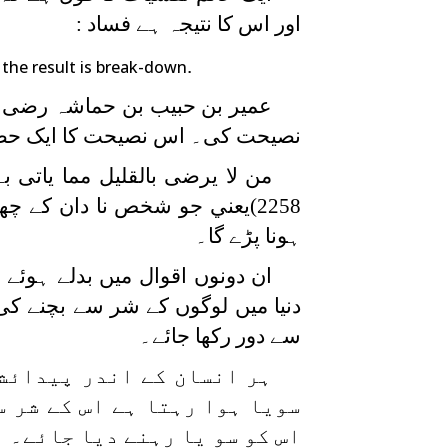
اور اس کا نتیجہ ہے فساد :
.
 the result is break-down
عمیر بن حبیب بن حماشہ رضی اللہ
نصیحت کی۔ اس نصیحت کا ایک حصہ 
من لا یرضی بالقلیل مما یاتی بہ
2258)يعني جو شخص نا دان کے 
ہونا پڑے گا۔
ان دونوں اقوال میں بدلے ہوئے
دنیا میں لوگوں کے شر سے بچنے کی 
سے دور رکھا جائے۔
ہر انسان کے اندر پیدائشی
سویا ہوا رہتا ہے اس کے شر س
اس کو سو یا رہنے دیا جائے۔ ا