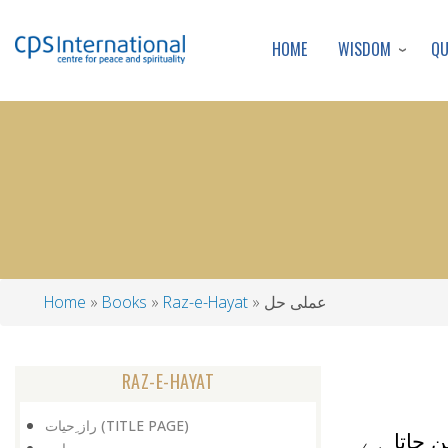
WISDOM
Q
HOME
عملی حل
Raz-e-Hayat
Books
Home
Breadcrumb
RAZ-E-HAYAT
راز ِحیات (TITLE PAGE)
ن جاتا ہے