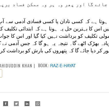
جائے گا اور پھر وہ ہر وہ ممکن فساد برپا
ا ہوتا ہے کہ کسی نادان یا کسی فسادی آدمی سے آ
یں اس کا بہترین حل یہ ہوتا ہے کہ ابتدائی تکلیف 
عمولی تکلیف کو برداشت نہیں کیا گیا اور اس کا جوا
دہ بھڑک اٹھے گا۔ نتیجہ یہ ہو گا کہ جس آدمی نے 
 کر دیا جائے گا کہ پتھروں کی بارش کو برداشت کر
BOOK :
RAZ-E-HAYAT
AHIDUDDIN KHAN