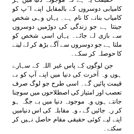
کامیابی دوسروں کے بالمقابل اپنے ا ٓپ کو
کامیاب بنانے کا نام ہے۔ یہاں وہی شخص
جیتتا ہے جو زندگی کی دوڑمیں دوسروں
سے بازی لے جائے۔ یہاں اسی شخص کو
ملتا ہے جو دوسروں سے آگے بڑھ کر لے لینے
کا حوصلہ کر سکے۔
جن لوگوں کے پاس غیر اللہ کے سہارے
ہوں وہ آخرت کی دنیا میں اپنے آپ کو بے
قیمت پائیں گے۔ اسی طرح جو لوگ صرف
تعصب اور امتیاز کی اصطلاحوں میں سوچنا
جانتے ہوں وہ موجودہ دنیا میں بے جگہ ہو
کر رہ جائیں گے ، وہ مقابلہ کی اس دنیامیں
اپنے لیے کوئی حقیقی مقام حاصل نہیں کر
سکتے۔