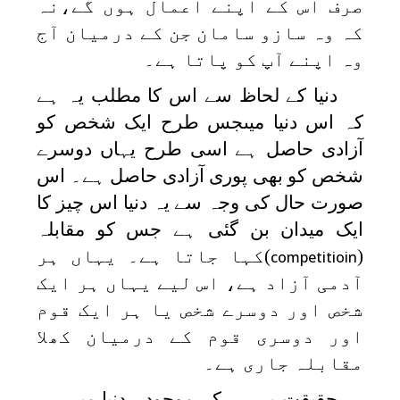
صرف اس کے اپنے اعمال ہوں گے،نہ
کہ وہ سازو سامان جن کے درمیان آج
وہ اپنے آپ کو پاتا ہے۔
دنیا کے لحاظ سے اس کا مطلب یہ ہے
کہ اس دنیا میںجس طرح ایک شخص کو
آزادی حاصل ہے اسی طرح یہاں دوسرے
شخص کو بھی پوری آزادی حاصل ہے۔ اس
صورت حال کی وجہ سے یہ دنیا اس چیز کا
ایک میدان بن گئی ہے جس کو مقابلہ
(
)کہا جاتا ہے۔ یہاں ہر
competitioin
آدمی آزاد ہے، اس لیے یہاں ہر ایک
شخص اور دوسرے شخص یا ہر ایک قوم
اور دوسری قوم کے درمیان کھلا
مقابلہ جاری ہے۔
حقیقت یہ ہے کہ موجودہ دنیا میں ہر