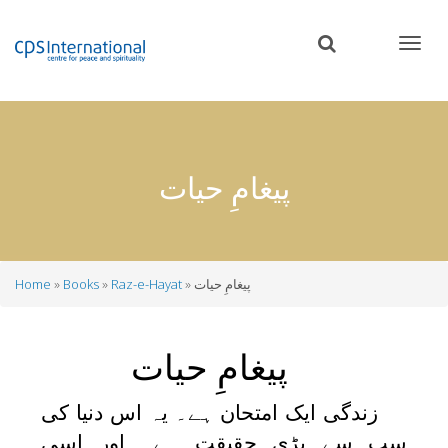
Skip
to
main
content
پیغامِ حیات
پیغامِ حیات
Raz-e-Hayat
Books
Home
Breadcrumb
پیغامِ حیات
زندگی ایک امتحان ہے۔ یہ اس دنیا کی
سب سے بڑی حقیقت ہے۔ اور اسی