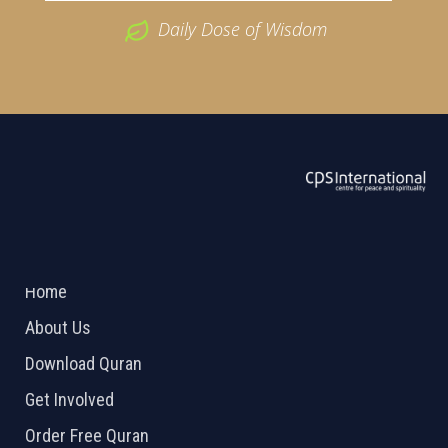
Daily Dose of Wisdom
ABOUT US
2026 Powered by
Openlogic Systems
Home
About Us
Download Quran
Get Involved
Order Free Quran