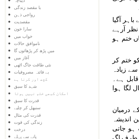
دیباچہ
با مقصد زندگی
رواجی ذہن
اہر آگیا
مقصدیت
ظر آرہے
سارا خون
خواب میں
ں ختم ہو
ناموافق حالات
میں پڑھ کر پڑھائوں گا
آغاز میں
و ختم کر
نئی طاقت جاگ اٹھی
سے زیادہ
بے فائدہ مصروفیات
قابل ہے۔
کچھ اور کرنا ہے
شہد کا سبق
 لگا ہوا
امکان کبھی ختم نہیں ہوتا
قدرت کا سبق
سنبھل کر چلیے
ے درمیان
قدرت کی مثال
ن اندیشہ
زندگی کی قوت
 ہو جاتی
درخت
پانے سے پہلے
کی طرف لگ