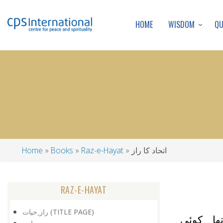
WISDOM
Q
HOME
اتحاد کا راز
Raz-e-Hayat
Books
Home
Breadcrumb
RAZ-E-HAYAT
راز ِحیات (TITLE PAGE)
ھا۔ کوئی