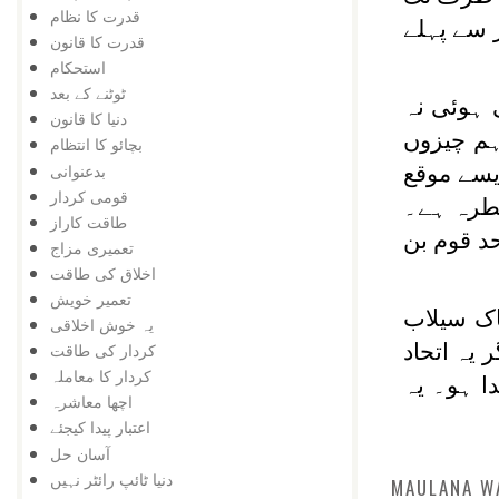
قدرت کا نظام
 سے پہلے
قدرت کا قانون
استحکام
ٹوٹنے کے بعد
 ہوئی نہ
دنیا کا قانون
ہم چیزوں
بچائو کا انتظام
بدعنوانی
یسے موقع
قومی کردار
خطرہ ہے۔
طاقت کاراز
حد قوم بن
تعمیری مزاج
اخلاق کی طاقت
تعمیر خویش
اک سیلاب
یہ خوش اخلاقی
 یہ اتحاد
کردار کی طاقت
کردار کا معاملہ
ا ہو۔ یہ
اچھا معاشرہ
اعتبار پیدا کیجئے
آسان حل
دنیا ٹائپ رائٹر نہیں
MAULANA W