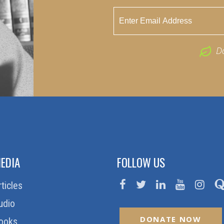
D
EDIA
FOLLOW US
rticles
udio
DONATE NOW
ooks