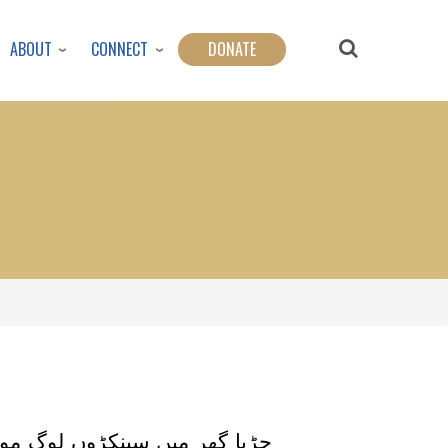
ABOUT
CONNECT
DONATE
چڑیا گھر میں سینکڑوں لوگ موجو