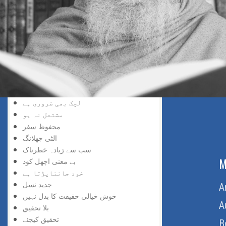
سڑک بند ہے
افسوس نہ کیجئے
ناکامی زینہ بن گئی
سمجھ دار کون
تاریخ سازی
کوئی چیز مشکل نہیں
جواب کا صحیح طریقہ
عقل کا استعمال
لچک بھی ضروری ہے
مشتعل نہ ہو
محفوظ سفر
الٹی چھلانگ
سب سے زیادہ خطرناک
ABOUT US
M
بے معنی اچھل کود
خود جانناپڑتا ہے
جدید نسل
Home
A
خوش خیالی حقیقت کا بدل نہیں
About Us
A
بلا تحقیق
تحقیق کیجئے
Download Quran
B