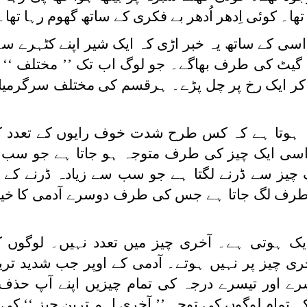
ا۔ کوئی اِدھر اُدھر بے فکری کے ساتھ گھوم رہا تھا۔
ر اسی کے ساتھ یہ خبر اڑی کہ ایک شیر اپنے کٹہرے سے ب
 گیٹ کی طرف بھاگے۔ جو لوگ اب تک ’’ مختلف ‘‘ ن
 کر ایک رخ پر چل پڑے۔ ہرقسم کی مختلف سرگرمیا
ہ ہوتا ہے کہ کس طرح شدت خوف رایوں کے تعدد ک
 اسی ایک چیز کی طرف متوجہ ہو جاتا ہے جو سب 
 چیز سے ڈرنے لگتا ہے جو سب سے زیادہ ڈرنے کے 
 طرف لگ جاتا ہے جس کی طرف دوسرے آدمی کا خیال
یک ہوتی ہے۔ آخری چیز میں تعدد نہیں۔ لوگوں ک
ری چیز پر نہیں ہوتے۔ آدمی کے اوپر جب شدید تری
ے اور تیسرے درجہ کی تمام چیزیں اپنے آپ حذف
کہ تمام لوگوں کی توجہ ’’ آخری اہم ترین چیز ‘‘ 