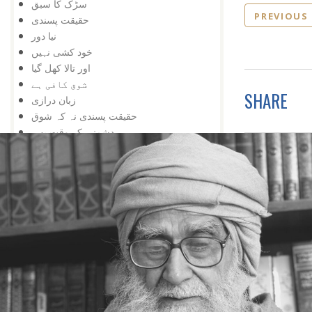
سڑک کا سبق
PREVIOUS
حقیقت پسندی
نیا دور
خود کشی نہیں
اور تالا کھل گیا
شوق کافی ہے
SHARE
زبان درازی
حقیقت پسندی نہ کہ شوق
دشمنی کے وقت بھی
تعلیم کی اہمیت
اس کے باوجود
اپنی کوشش سے
ایک کے بعد دوسرا
مواقع کا استعمال
ہار میں جیت
کامیابی کے لیے
کمی کی تلافی
بربادی کے بعد بھی
تم غریب نہیں ، دولت مند ہو
کمزوری نعمت ثابت ہوئی