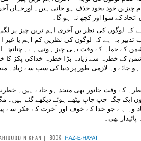
 چیزیں خود بخود حذف ہو جاتی ہیں۔ اورجہاں آخر
تحاد کے سوا اور کچھ نہ ہو گا۔
 کہ لوگوں کی نظر یں آخری اہم ترین چیز پر لگی
 تدبیر یہ ہے کہ لوگوں کی نظریں کم اہم یا غیر ا
من کے حملہ کے وقت یہی چیز ہوتی ہے۔ چنانچہ ا
شمن کے خطرہ سے زیادہ بڑا خطرہ خداکی پکڑ کا 
 ہو جائے وہ لازمی طور پر دنیا کی سب سے زیادہ مت
خطرہ کے وقت جانور بھی متحد ہو جاتے ہیں۔ خطرن
ونوں ایک جگہ چپ چاپ بیٹھے ہوئے دیکھے گئے ہیں۔ مگر
 وہ ہے جو خدا کے خوف اور آخرت کے فکر سے پید
 پائیدار بھی۔
BOOK :
RAZ-E-HAYAT
AHIDUDDIN KHAN