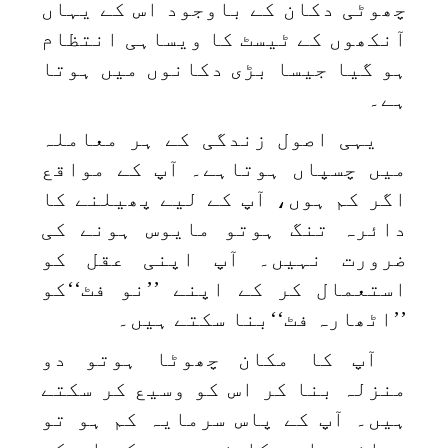
چھوٹی دکان کے باوجود اس کے یہاں
آنکھوں کے ٹیسٹ کا ویساہی انتظام
ہو گیا جیسا بڑی دکانوں میں ہوتا
ہے۔
یہی اصول زندگی کے ہر معاملہ
میں چسپاں ہوتاہے۔ آپ کے مواقع
اگر کم ہوں، آپ کے لیے پھیلنے کا
دائرہ تنگ ہوتو مایوس ہونے کی
ضرورت نہیں۔ آپ اپنی عقل کو
استعمال کر کے اپنے ’’نو فٹ‘‘کو
’’اٹھارہ فٹ‘‘بنا سکتے ہیں۔
آپ کا مکان چھوٹا ہوتو دو
منزلہ بنا کر اس کو وسیع کر سکتے
ہیں۔ آپ کے پاس سرمایہ کم ہو تو