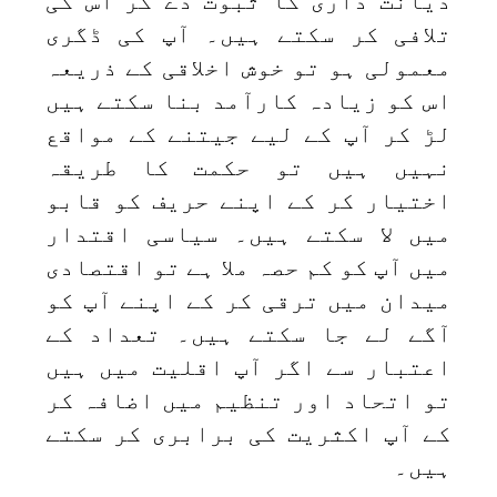
دیانت داری کا ثبوت دے کر اس کی
تلافی کر سکتے ہیں۔ آپ کی ڈگری
معمولی ہو تو خوش اخلاقی کے ذریعہ
اس کو زیادہ کارآمد بنا سکتے ہیں
لڑ کر آپ کے لیے جیتنے کے مواقع
نہیں ہیں تو حکمت کا طریقہ
اختیار کر کے اپنے حریف کو قابو
میں لا سکتے ہیں۔ سیاسی اقتدار
میں آپ کو کم حصہ ملا ہے تو اقتصادی
میدان میں ترقی کر کے اپنے آپ کو
آگے لے جا سکتے ہیں۔ تعداد کے
اعتبار سے اگر آپ اقلیت میں ہیں
تو اتحاد اور تنظیم میں اضافہ کر
کے آپ اکثریت کی برابری کر سکتے
ہیں۔