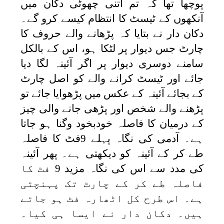
پوچھا تھا کہ تم اتنی چھوٹی دکان میں
آنکھوں کے ٹیسٹ کا انتظام کیسے کرو گے۔
دکان دار نے بتایا کہ پڑھانے والے حروف کا
چارٹ جس دیوار پر لٹکا ہو، اس کے بالکل
سامنے دوسری دیوار پر اگر آئینہ لگا دیا
جائے اور ٹیسٹ کرانے والے کو اصل چارٹ
کے بجائے آئینہ کے عکس میں پڑھوایا جائے تو
پڑھنے والے شخص اور پڑھی جانے والی چیز
کے درمیان کا فاصلہ خودبخود وگنا ہو جاتا
ہے۔ آدمی کی نگاہ پہلے 9فٹ کا فاصلہ
طے کر کے آئینہ کو دیکھتی ہے۔ پھر آئینہ
کی مدد سے اس کی نگاہ مزید 9 فٹ کا
فاصلہ طے کر کے چارٹ تک پہنچتی
ہے۔ اس طرح کل اٹھارہ فٹ ہو جاتے
ہیں۔ دکان دار نے ایسا ہی کیا۔