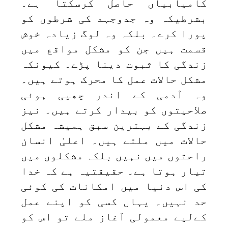
کامیابیاں حاصل کرسکتا ہے۔
بشرطیکہ وہ جدوجہد کی شرطوں کو
پورا کرے۔ بلکہ وہ لوگ زیادہ خوش
قسمت ہیں جن کو مشکل مواقع میں
زندگی کا ثبوت دینا پڑے۔ کیونکہ
مشکل حالات عمل کا محرک ہوتے ہیں۔
وہ آدمی کے اندر چھپی ہوئی
صلاحیتوں کو بیدار کرتے ہیں۔ نیز
زندگی کے بہترین سبق ہمیشہ مشکل
حالات میں ملتے ہیں۔ اعلیٰ انسان
راحتوں میں نہیں بلکہ مشکلوں میں
تیار ہوتا ہے۔ حقيقتیہ ہے کہ خدا
کی اس دنیا میں امکانات کی کوئی
حد نہیں۔ یہاں کسی کو اپنے عمل
کےلیے معمولی آغاز ملے تو اس کو