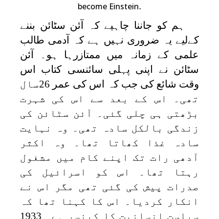
.
become Einstein
ہم کو جاننا چاہیے کہ آئن سٹائن بننے
کےلیے یہ ضروری نہیں ہے کہ آدمی طالب
علمی کے زمانہ میں ممتازرہا ہو۔ آئن
سٹائن نے اپنی پہلی سائنسی کتاب اس
وقت شائع کی جب کہ اس کی عمر 26سال
تھی۔ اس کے بعد سے اس کی شہرت
بڑھتی ہی چلی گئی۔ آئن سٹائن کی
زندگی بالکل سادہ تھی۔ وہ نہایت
سادہ غذا کھاتا تھا۔ وہ اکثر
آدھی رات تک اپنے کام میں مشغول
رہتا تھا۔ اس کو اسرائیل کی
صدرات پیش کی گئی تھی مگر اس نے
انکار کردیا۔ اس کا کہنا تھا کہ
سیاست انسانیت کا کینسر ہے۔ 1933