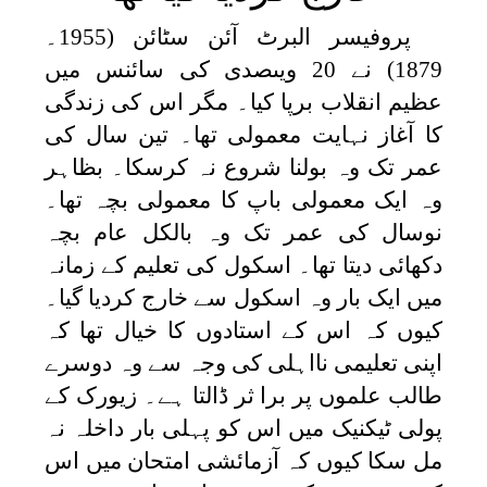
پروفیسر البرٹ آئن سٹائن (1955۔
1879) نے 20 ویںصدی کی سائنس میں
عظیم انقلاب برپا کیا۔ مگر اس کی زندگی
کا آغاز نہایت معمولی تھا۔ تین سال کی
عمر تک وہ بولنا شروع نہ کرسکا۔ بظاہر
وہ ایک معمولی باپ کا معمولی بچہ تھا۔
نوسال کی عمر تک وہ بالکل عام بچہ
دکھائی دیتا تھا۔ اسکول کی تعلیم کے زمانہ
میں ایک بار وہ اسکول سے خارج کردیا گیا۔
کیوں کہ اس کے استادوں کا خیال تھا کہ
اپنی تعلیمی نااہلی کی وجہ سے وہ دوسرے
طالب علموں پر برا ثر ڈالتا ہے۔ زیورک کے
پولی ٹیکنیک میں اس کو پہلی بار داخلہ نہ
مل سکا کیوں کہ آزمائشی امتحان میں اس