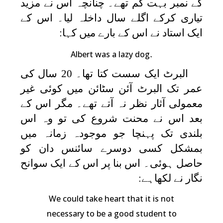
کے نمبر بہت کم تھے۔ چنانچہ اس نے مزید
تیاری کرکے اگلے سال داخلہ لیا۔ اس کے
ایک استاد نے اس کے بارے میں کہا:
.
Albert was a lazy dog
البرٹ ایک سست کتا تھا۔ 20 سال کی
عمر تک البرٹ آئن سٹائن میں کوئی غیر
معمولی آثار نظر نہ آتے تھے۔ مگر اس کے
بعد اس نے محنت شروع کی تو وہ اس
بلندی تک پہنچا جو موجودہ زمانہ میں
بمشکل کسی دوسرے سائنس دان کو
حاصل ہوئی۔ اس بنا پر اس کے ایک سوانح
نگار نے لکھاہے:
We could take heart that it is not
necessary to be a good student to