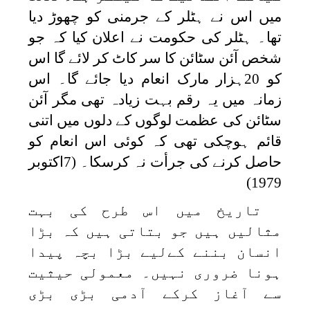
میں اس نے ہٹلر کے جرمنی کو چھوڑ دیا
تھا۔ ہٹلر کی حکومت نے اعلان کیا کہ جو
شخص آئن سٹائن کا سر کاٹ کر لائے گا اس
کو 20ہزار مارک انعام دیا جائے گا۔ اس
زمانہ میں یہ رقم بہت زیادہ تھی مگر آئن
سٹائن کی عظمت لوگوں کے دلوں میں اتنی
قائم ہوچکی تھی کہ کوئی اس انعام کو
حاصل کرنے کی جرأت نہ کرسکا۔ (7اکتوبر
1979)
تاریخ میں اس طرح کی بہت
مثالیں ہیں جو بتاتی ہیں کہ بڑا
انسان بننے کےلیے بڑا بچہ پیدا
ہونا ضروری نہیں۔ معمولی حیثیت
سے آغاز کرکے آدمی بڑی بڑی