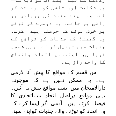
وہ شکایت اور تلخی کو برداشت کر
لے۔ وہ اپنے مفاد کی بربادی پر
راضی ہو جائے۔ وہ دوسرے کی ترقی
پر خوش ہونے کا حوصلہ پیدا کرے۔
وہ گھمنڈ کے جذبات کو تواضع کے
جذبات میں تبدیل کر لے۔ یہی شخصی
قربانی، اجتماعی اتحاد واتفاق
کا واحد راز ہے۔
اس قسم کے مواقع کا پیش آنا لازمی
ہے۔ یہ ممکن نہیں ہے کہ موجودہ
دارالامتحان میں ایسے مواقع پیش نہ آئیں۔
یہی مواقع دراصل اتحاد یابےاتحادی کا
فیصلہ کرتے ہیں۔ آدمی اگر ایسا کرے کہ
وہ اتحاد کو توڑنے والے جذبات کواپنے سینہ