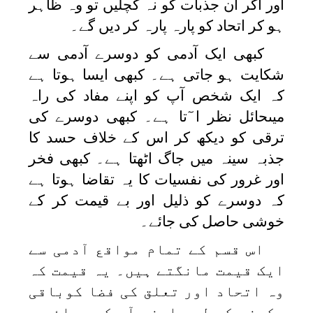
اور اگر ان جذبات کو نہ کچلیں تو وہ ظاہر
ہو کر اتحاد کو پارہ پارہ کر دیں گے۔
کبھی ایک آدمی کو دوسرے آدمی سے
شکایت ہو جاتی ہے۔ کبھی ایسا ہوتا ہے
کہ ایک شخص آپ کو اپنے مفاد کی راہ
میںحائل نظر ا ٓتا ہے۔ کبھی دوسرے کی
ترقی کو دیکھ کر اس کے خلاف حسد کا
جذبہ سینہ میں جاگ اٹھتا ہے۔ کبھی فخر
اور غرور کی نفسیات کا یہ تقاضا ہوتا ہے
کہ دوسرے کو ذلیل اور بے قیمت کر کے
خوشی حاصل کی جائے۔
اس قسم کے تمام مواقع آدمی سے
ایک قیمت مانگتے ہیں۔ یہ قیمت کہ
وہ اتحاد اور تعلق کی فضا کوباقی
رکھنے کے لیے اپنے آپ کو دبائے—