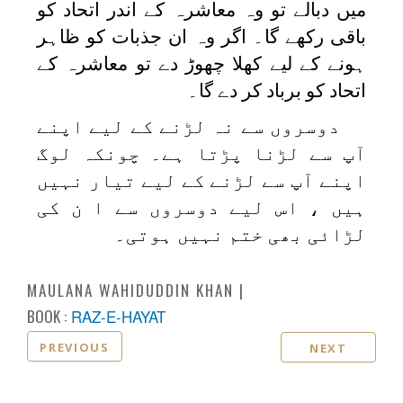
میں دبالے تو وہ معاشرہ کے اندر اتحاد کو
باقی رکھے گا۔ اگر وہ ان جذبات کو ظاہر
ہونے کے لیے کھلا چھوڑ دے تو معاشرہ کے
اتحاد کو برباد کر دے گا۔
دوسروں سے نہ لڑنے کے لیے اپنے
آپ سے لڑنا پڑتا ہے۔ چونکہ لوگ
اپنے آپ سے لڑنے کے لیے تیار نہیں
ہیں ، اس لیے دوسروں سے ا ن کی
لڑائی بھی ختم نہیں ہوتی۔
MAULANA WAHIDUDDIN KHAN
BOOK :
RAZ-E-HAYAT
PREVIOUS
NEXT