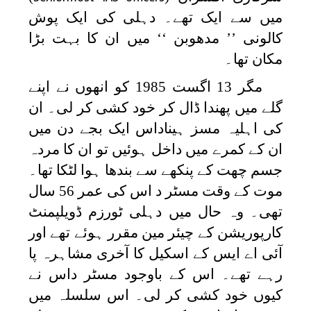
میں سے ایک تھے۔ دہلی کی ایک پوش
کالونی ’’ مدھوبن ‘‘ میں ان کا بہت بڑا
مکان تھا۔
مگر 13 اگست 1985 کو انھوں نے اپنے
گلے میں پھندا ڈال کر خود کشی کر لی۔ ان
کی اہلیہ مسز ہیناداس ایک بجے دن میں
ان کے کمرے میں داخل ہوئیں تو ان کا مردہ
جسم چھت کے پنکھے سے بندھا ہوا لٹکا تھا۔
موت کے وقت مسٹر د اس کی عمر 56 سال
تھی۔ وہ حال میں دہلی ٹورزم ڈویلپمنٹ
کارپوریشن کے چیئر مین مقرر ہوئے تھے اور
آئی اے ایس کے اسکیل کا آخری مشاہرہ پا
رہے تھے۔ اس کے باوجود مسٹر داس نے
کیوں خود کشی کر لی۔ اس سلسلہ میں