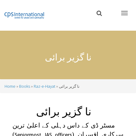
Skip
to
main
content
نا گزیر برائی
نا گزیر برائی
Raz-e-Hayat
Books
Home
Breadcrumb
نا گزیر برائی
مسٹر ڈی کے داس دہلی کے اعلیٰ ترین
سرکاری افسران (
)
Seniormost IAS officers