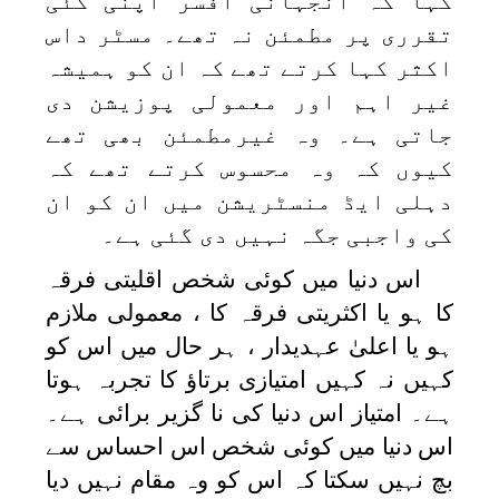
کہا کہ آنجہانی افسر اپنی کئی
تقرری پر مطمئن نہ تھے۔ مسٹر داس
اکثر کہا کرتے تھے کہ ان کو ہمیشہ
غیر اہم اور معمولی پوزیشن دی
جاتی ہے۔ وہ غیرمطمئن بھی تھے
کیوں کہ وہ محسوس کرتے تھے کہ
دہلی ایڈ منسٹریشن میں ان کو ان
کی واجبی جگہ نہیں دی گئی ہے۔
اس دنیا میں کوئی شخص اقلیتی فرقہ
کا ہو یا اکثریتی فرقہ کا ، معمولی ملازم
ہو یا اعلیٰ عہدیدار ، ہر حال میں اس کو
کہیں نہ کہیں امتیازی برتاؤ کا تجربہ ہوتا
ہے۔ امتیاز اس دنیا کی نا گزیر برائی ہے۔
اس دنیا میں کوئی شخص اس احساس سے
بچ نہیں سکتا کہ اس کو وہ مقام نہیں دیا