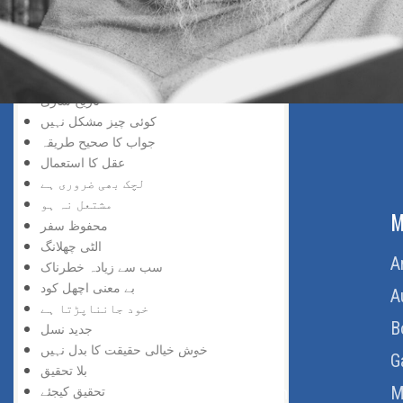
سڑک بند ہے
افسوس نہ کیجئے
ناکامی زینہ بن گئی
سمجھ دار کون
تاریخ سازی
کوئی چیز مشکل نہیں
جواب کا صحیح طریقہ
عقل کا استعمال
لچک بھی ضروری ہے
مشتعل نہ ہو
ABOUT US
M
محفوظ سفر
الٹی چھلانگ
Home
A
سب سے زیادہ خطرناک
بے معنی اچھل کود
About Us
A
خود جانناپڑتا ہے
Download Quran
B
جدید نسل
خوش خیالی حقیقت کا بدل نہیں
Get Involved
G
بلا تحقیق
Order Free Quran
M
تحقیق کیجئے