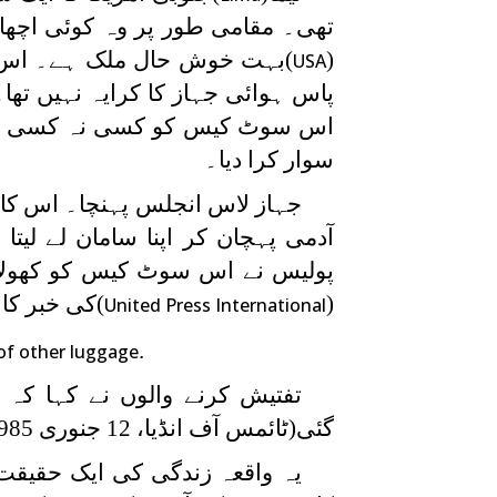
تھی۔ مقامی طور پر وہ کوئی اچھا ر
(
)بہت خوش حال ملک ہے۔ اس نے
USA
پاس ہوائی جہاز کا کرایہ نہیں تھا۔
اس سوٹ کیس کو کسی نہ کسی طرح 
سوار کرا دیا۔
جہاز لاس انجلس پہنچا۔ اس کا 
آدمی پہچان کر اپنا سامان لے لیتا
پولیس نے اس سوٹ کیس کو کھولا ت
(
)کی خبر کا 
United Press International
.
of other luggage
تفتیش کرنے والوں نے کہا کہ 
گئی(ٹائمس آف انڈیا، 12 جنوری 1985)
یہ واقعہ زندگی کی ایک حقیقت 