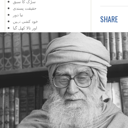
سڑک کا سبق
حقیقت پسندی
نیا دور
SHARE
خود کشی نہیں
اور تالا کھل گیا
شوق کافی ہے
زبان درازی
حقیقت پسندی نہ کہ شوق
دشمنی کے وقت بھی
تعلیم کی اہمیت
اس کے باوجود
اپنی کوشش سے
ایک کے بعد دوسرا
مواقع کا استعمال
ہار میں جیت
کامیابی کے لیے
کمی کی تلافی
بربادی کے بعد بھی
تم غریب نہیں ، دولت مند ہو
کمزوری نعمت ثابت ہوئی