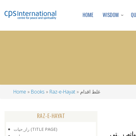
WISDOM
Q
HOME
غلط اقدام
Raz-e-Hayat
Books
Home
Breadcrumb
RAZ-E-HAYAT
راز ِحیات (TITLE PAGE)
اتھ رہتی