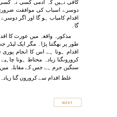
کافی نہیں کہ آدمی کسی نہ کسی 
دوسرے اسباب کی موافقت ضروری 
اقدام کامیاب ہو گا اور اگر دوسرے
گا۔
مذکورہ واقعہ میں عورت کا اقدام
طور پر بھگتنا پڑا۔ مگر ایک لیڈر 
اقدام ہوتا ہے اس کا انجام پوری ق
کروروںگنا زیادہ محتاط ہونا چاہیے
سنگین جرم ہے جس کے مقابلہ میں 
غلط اقدام سے کروروں گنا زیادہ 
NEXT