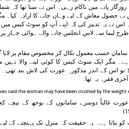
وزگار پانے میں ناکام رہی۔ اس نے سنا تھا کہ شمال
 حصول معاش کے لیے وہاں جانے کا ارادہ کیا۔ م
 اس نے یہ تدبیر کی کہ اپنے آپ کو سوٹ کیس میں بن
لیما سے لاس انجلس جانے والے ہوائی جہاز پر 
سامان حسب معمول نکال کر مخصوص مقام پر لایا گی
 ہے۔ مگر ایک سوٹ کیس کا کوئی لینے والا نہیں ملا
و اس کے اندر مذکورہ عورت کی لاش بند تھی۔ یو
آخری فقرہ یہ تھا:
ves said the woman may have been crushed by the weight 
عورت غالباً دوسرے سامانوں کے بوجھ کے نیچے ک
کو بتاتا ہے۔ یہ حقیقت کہ منزل تک پہنچنے کے لی