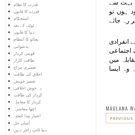
ے بہت سے
قدرت کا نظام
 ہوں تو
قدرت کا قانون
استحکام
ر رہ جائے
ٹوٹنے کے بعد
دنیا کا قانون
بچائو کا انتظام
ے انفرادی
بدعنوانی
 اجتماعی
قومی کردار
قابلہ میں
طاقت کاراز
تعمیری مزاج
 وہ ایسا
اخلاق کی طاقت
تعمیر خویش
یہ خوش اخلاقی
کردار کی طاقت
کردار کا معاملہ
MAULANA W
اچھا معاشرہ
اعتبار پیدا کیجئے
PREVIOUS
آسان حل
دنیا ٹائپ رائٹر نہیں