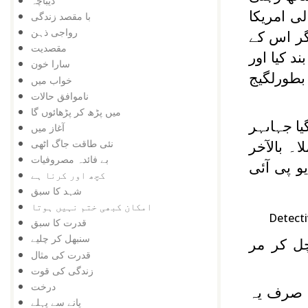
دیباچہ
ی امریکا
با مقصد زندگی
رواجی ذہن
گر اس کے
مقصدیت
د کیا اور
سارا خون
بطورلگیج
خواب میں
ناموافق حالات
میں پڑھ کر پڑھائوں گا
ا جہاںہر
آغاز میں
نئی طاقت جاگ اٹھی
۔ بالآخر
بے فائدہ مصروفیات
 پی آئی
کچھ اور کرنا ہے
شہد کا سبق
امکان کبھی ختم نہیں ہوتا
Detecti
قدرت کا سبق
سنبھل کر چلیے
چل کر مر
قدرت کی مثال
زندگی کی قوت
درخت
ے صرف یہ
پانے سے پہلے