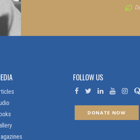
D
EDIA
FOLLOW US
rticles
udio
DONATE NOW
ooks
allery
agazines