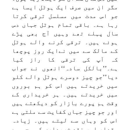
مگر ان میں صرف ایک ہوٹل ایسا ہے
جو اس مدت میں مسلسل ترقی کرتا
رہا ہے۔ باقی تمام ہوٹل جہاں دس
سال پہلے تھے وہیں آج بھی پڑے
ہوئے ہیں۔ ترقی کرنے والے ہوٹل
کے مالک سے میں نےایک روز پوچھا
کہ آپ کی ترقی کا راز کیا
ہے۔’’بالکل سادہ‘‘انھوں نے جواب
دیا’’جو چیز دوسرے ہوٹل والے کلو
میں خریدتے ہیں اس کو ہم بوروں
میں خریدتے ہیں۔ ہر خریداری کے
وقت ہم پورے بازار کو دیکھتے ہیں
اور جو چیز جہاں کفایت سے ملتی ہے
اس کو وہاں سے لیتے ہیں۔ زیادہ
مقدار اور نقد خریداری کی وجہ سے