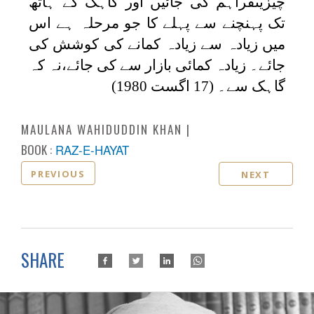
چیزیںفراہم کی جائیں اور گاہک کے ہاتھ
تک پہنچنے سے پہلے کا جو مرحلہ ہے اس
میں زیادہ سے زیادہ کمانے کی کوشش کی
جائے۔ زیادہ کمائی بازار سے کی جائے،نہ کہ
گاہک سے۔ (17 اگست 1980)
MAULANA WAHIDUDDIN KHAN
BOOK :
RAZ-E-HAYAT
PREVIOUS
NEXT
SHARE