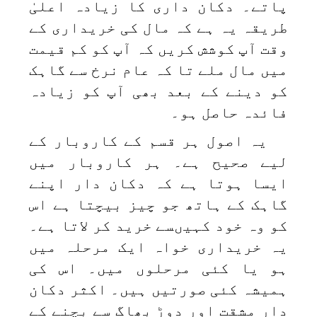
پاتے۔ دکان داری کا زیادہ اعلیٰ
طریقہ یہ ہے کہ مال کی خریداری کے
وقت آپ کوشش کریں کہ آپ کو کم قیمت
میں مال ملے تا کہ عام نرخ سے گاہک
کو دینے کے بعد بھی آپ کو زیادہ
فائدہ حاصل ہو۔
یہ اصول ہر قسم کے کاروبار کے
لیے صحیح ہے۔ ہر کاروبار میں
ایسا ہوتا ہے کہ دکان دار اپنے
گاہک کے ہاتھ جو چیز بیچتا ہے اس
کو وہ خود کہیںسے خرید کر لاتا ہے۔
یہ خریداری خواہ ایک مرحلہ میں
ہو یا کئی مرحلوں میں۔ اس کی
ہمیشہ کئی صورتیں ہیں۔ اکثر دکان
دار مشقت اور دوڑ بھاگ سے بچنے کے