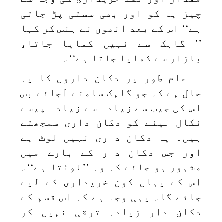
چیز ہم کو اور بھی سستی پڑ جاتی
ہے‘‘ اس کے بعد انھوں نے ہنس کر کہا
’’ گاہک سے نہیں کمایا جاتا،
بازار سے کمایا جاتا ہے‘‘۔
عام طور پر دکان داروں کا یہ
حال ہے کہ جو گاہک سامنے آجائے بس
اس کی جیب سے زیادہ سے زیادہ پیسے
نکال لینے کو دکان داری سمجھتے
ہیں۔ یہ دکان داری نہیں لوٹ ہے
اور جس دکان دار کے بارے میں
مشہور ہو جائے کہ وہ ’’لوٹتا ہے‘‘۔
اس کے یہاں کون خریداری کے لیے
جائے گا۔ یہی وجہ ہے کہ اس قسم کے
دکان دار زیادہ ترقی نہیں کر