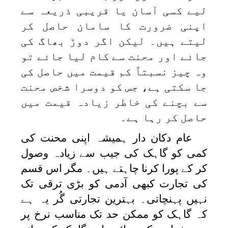
لیے کسی آسان یا قریبی ذریعہ سے
اپنی ضرورت کا سامان حاصل کر
لیتے ہیں۔ لیکن اگر دوڑ بھاگ کی
جائے اور محنت سے کام لیا جائے تو
وہ چیز نسبتاً کم قیمت میں حاصل کی
جا سکتی ہے، جس کو دوسرا شخص محنت
سے بچنے کی خاطر زیادہ قیمت میں
حاصل کر رہا ہے۔
عام دکان دار ہمیشہ اپنی محنت کی
کمی کو گاہک کی جیب سے زیادہ وصول
کر کے پورا کرنا چاہتے ہیں۔ مگر اس قسم
کی تجارت کبھی آدمی کو بڑی ترقی تک
نہیں پہنچاتی۔ بہترین تجارتی گُر یہ ہے
کہ گاہک کو ممکن حد تک مناسب نرخ پر