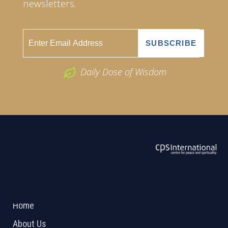
newsletters.
Daily Dose of Wisdom
ABOUT US
2026 Powered by
Openlogic Systems
Home
About Us