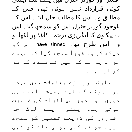
کوئی قرارداد نہیں ہوئی تھی جس کے
مطابق وہ اس کا مطلب جان لیتا۔ اس کے
باوجود گورنر جنرل اس کو سمجھ گیا۔ اس
نے پیکاوی کا انگریزی ترجمہ کاغذ پر لکھا تو
وہ اس طرح تھا۔
اس کو
I have sinned
دیکھ کر وہ فوراً سمجھ گیا کہ اس سے
مراد یہ ہے کہ میں نے سندھ کو سر
کر لیا ہے۔
نازک اور بڑے معاملات میں عہدہ
برآ ہونے کے لیے ہمیشہ ایسے ہی
ذہین اور دور رس افراد کی ضرورت
ہوتی ہے۔ یعنی ایسے لوگ جو
اشاروں کی ذریعے تفصیل کو سمجھ
لیں۔ جو نہ کہی ہوئی بات کو کہی