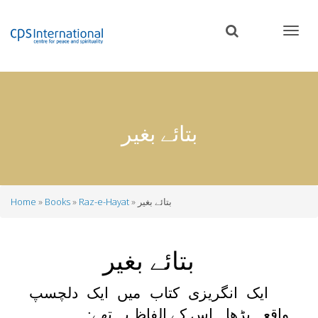
Skip
to
main
content
بتائے بغیر
بتائے بغیر
Raz-e-Hayat
Books
Home
Breadcrumb
بتائے بغیر
ایک انگریزی کتاب میں ایک دلچسپ
واقعہ پڑھا۔ اس کے الفاظ یہ تھے: