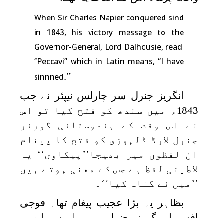
When Sir Charles Napier conquered sind
in 1843, his victory message to the
Governor-General, Lord Dalhousie, read
“Peccavi” which in Latin means, “I have
”.
sinnned
انگریز جنرل سر چارلس نیپئر نے جب
1843ء میں سندھ کو فتح کیا تو اس
نے اس وقت کے ہندوستانی گورنر
جنرل لارڈ ڈلہوزی کو فتح کا پیغام
ان لفظوں میں بھیجا’’پیکاوی‘‘ یہ
لاطینی لفظ ہے جس کے معنی ہوتے ہیں
’’میں نے گناہ کیا‘‘۔
بظاہر یہ بڑا عجیب پیغام تھا۔ فوجی
افسر اور گورنر جنرل میں پہلے سے ایسی