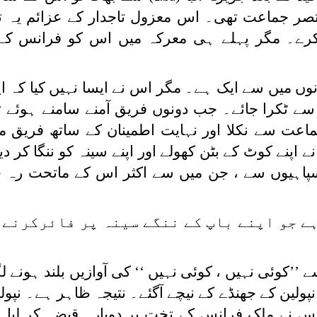
صر جماعت تھی۔ اس معزول تاجدار کے عزائم یہ ت
نسانوں میں سے ایک ہے۔ مگر اس نے ایسا نہیں کیا کہ 
 ٹکرا جائے۔ جب دونوں فریق آمنے سامنے ہوئے تو 
ماعت سے نکلا اور نہایت اطمینان کے ساتھ فریق 
اپنے کوٹ کے بٹن کھولے اور اپنے سینہ کو ننگا کر د
 سپاہیوں سے ، جن میں سے اکثر اس کے ماتحت رہ چ
ہے جو اپنے باپ کے ننگے سینہ پر فائرکرنے 
’’کوئی نہیں ، کوئی نہیں ‘‘ کی آوازیں بلند ہونے ل
ین کے جھنڈے کے نیچے آگئے۔ نتیجہ ظاہر ہے۔ نپولی
س نے ملک فرانس کے تخت پر دوبارہ قبضہ کر لیا۔ 