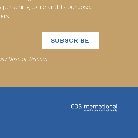
pertaining to life and its purpose.
ers.
aily Dose of Wisdom