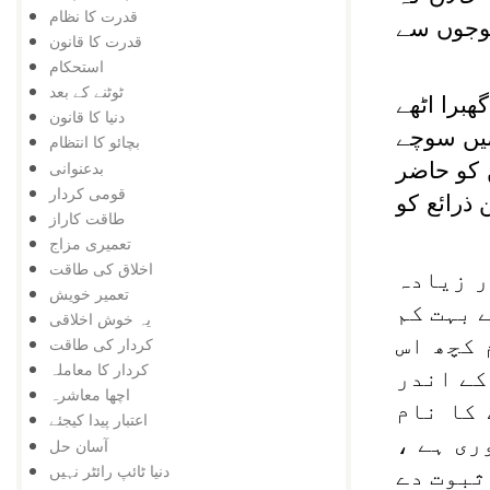
قدرت کا نظام
فوجوں سے
قدرت کا قانون
استحکام
ٹوٹنے کے بعد
برا اٹھے
دنیا کا قانون
میں سوچے
بچائو کا انتظام
بدعنوانی
 کو حاضر
قومی کردار
ذرائع کو
طاقت کاراز
تعمیری مزاج
اخلاق کی طاقت
ر زیادہ
تعمیر خویش
 بہت کم
یہ خوش اخلاقی
 کچھ اس
کردار کی طاقت
کردار کا معاملہ
کے اندر
اچھا معاشرہ
 کا نام
اعتبار پیدا کیجئے
ری ہے ،
آسان حل
دنیا ٹائپ رائٹر نہیں
ثبوت دے