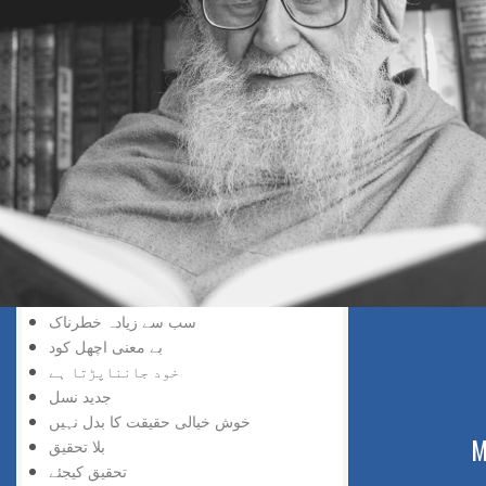
سڑک بند ہے
افسوس نہ کیجئے
ناکامی زینہ بن گئی
سمجھ دار کون
تاریخ سازی
کوئی چیز مشکل نہیں
جواب کا صحیح طریقہ
عقل کا استعمال
لچک بھی ضروری ہے
مشتعل نہ ہو
محفوظ سفر
الٹی چھلانگ
سب سے زیادہ خطرناک
بے معنی اچھل کود
خود جانناپڑتا ہے
جدید نسل
خوش خیالی حقیقت کا بدل نہیں
ABOUT US
M
بلا تحقیق
تحقیق کیجئے