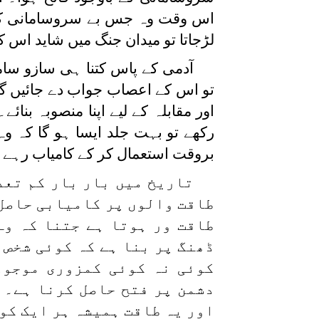
اس وقت وہ جس بے سروسامانی کی 
لڑجاتا تو میدان جنگ میں شاید اس 
آدمی کے پاس کتنا ہی سازو سام
تو اس کے اعصاب جواب دے جائیں گ
اور مقابلہ کے لیے اپنا منصوبہ بن
رکھے تو بہت جلد ایسا ہو گا کہ و
بروقت استعمال کر کے کامیاب رہے۔
تاریخ میں بار بار کم تعد
طاقت والوں پر کامیابی حاصل ک
طاقت ور ہوتا ہے جتنا کہ وہ
ڈھنگ پر بنا ہے کہ کوئی شخص 
کوئی نہ کوئی کمزوری موجود
دشمن پر فتح حاصل کرنا ہے۔ 
اور یہ طاقت ہمیشہ ہر ایک کو