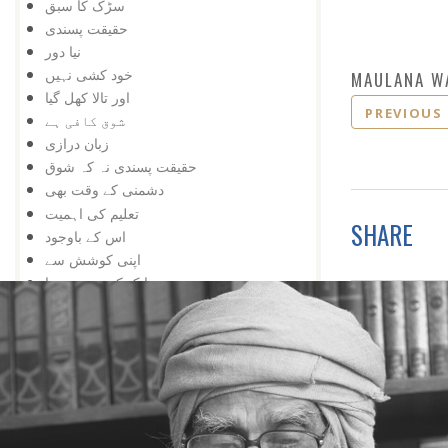
سڑک کا سبق
حقیقت پسندی
نیا دور
خود کشی نہیں
MAULANA W
اور تالا کھل گیا
PREVIOUS
شوق کافی ہے
زبان درازی
حقیقت پسندی نہ کہ شوق
دشمنی کے وقت بھی
تعلیم کی اہمیت
SHARE
اس کے باوجود
اپنی کوشش سے
ایک کے بعد دوسرا
مواقع کا استعمال
ہار میں جیت
کامیابی کے لیے
کمی کی تلافی
بربادی کے بعد بھی
تم غریب نہیں ، دولت مند ہو
کمزوری نعمت ثابت ہوئی