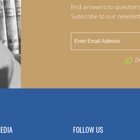
find answers to questions 
Subscribe to our newslett
D
EDIA
FOLLOW US