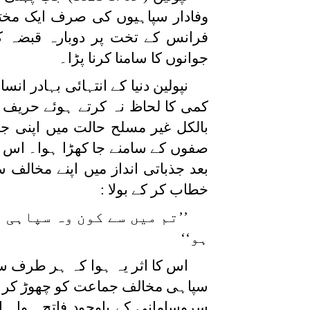
وفادار سپاہیوں کی صرف ایک مخت
جوانوں کا سامنا کرنا پڑا۔
نپولین دنیا کے انتہائی بہادر ا
کمی کا لحاظ نہ کرتے ہوئے حریف سے
بالکل غیر مسلح حالت میں اپنی ج
صفوں کے سامنے جا کھڑا ہوا۔ اس نے 
بعد جذباتی انداز میں اپنے مخالف
خطاب کر کے بولا :
’’تم میں سے کون وہ سپاہی 
ہو‘‘
اس کا اثر یہ ہوا کہ ہر طرف سے 
سپاہی مخالف جماعت کو چھوڑ کر نپول
سروسامانی کے باوجود فاتح ہوا۔ ا