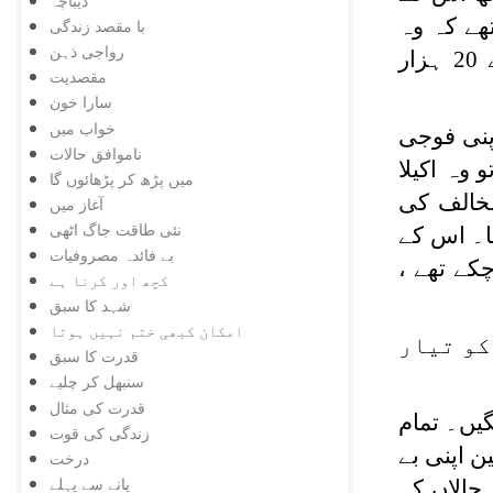
دیباچہ
ھے کہ وہ
با مقصد زندگی
رواجی ذہن
فرانس کے تخت پر دوبارہ قبضہ کرے۔ مگر پہلے ہی معرکہ میں اس کو فرانس کے 20 ہزار
مقصدیت
سارا خون
خواب میں
اپنی فوجی
ناموافق حالات
وہ اکیلا
میں پڑھ کر پڑھائوں گا
مخالف کی
آغاز میں
نئی طاقت جاگ اٹھی
یا۔ اس کے
بے فائدہ مصروفیات
کے تھے ،
کچھ اور کرنا ہے
شہد کا سبق
امکان کبھی ختم نہیں ہوتا
کو تیار
قدرت کا سبق
سنبھل کر چلیے
قدرت کی مثال
گیں۔ تمام
زندگی کی قوت
ن اپنی بے
درخت
پانے سے پہلے
حالاں کہ