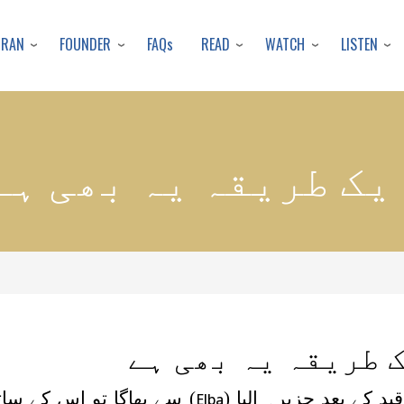
Skip
to
URAN
FOUNDER
READ
WATCH
LISTEN
FAQs
main
content
یک طریقہ یہ بھی ہے
 طریقہ یہ بھی ہے
) سے بھاگا تو اس کے سا
Elba