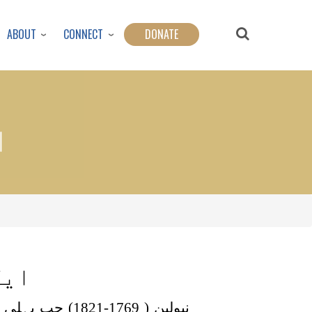
ABOUT
CONNECT
DONATE
ا
ایک
نپولین ( 1769-1821) جب پہلی قید کے بعد جزیرہ البا (