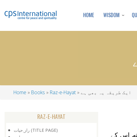
WISDOM
Q
HOME
ایک طریقہ یہ بھی ہے
Raz-e-Hayat
Books
Home
Breadcrumb
RAZ-E-HAYAT
راز ِحیات (TITLE PAGE)
تھ اس کے