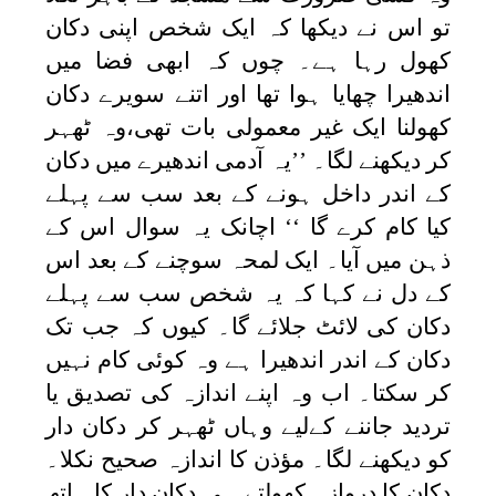
تو اس نے دیکھا کہ ایک شخص اپنی دکان
کھول رہا ہے۔ چوں کہ ابھی فضا میں
اندھیرا چھایا ہوا تھا اور اتنے سویرے دکان
کھولنا ایک غیر معمولی بات تھی،وہ ٹھہر
کر دیکھنے لگا۔ ’’یہ آدمی اندھیرے میں دکان
کے اندر داخل ہونے کے بعد سب سے پہلے
کیا کام کرے گا ‘‘ اچانک یہ سوال اس کے
ذہن میں آیا۔ ایک لمحہ سوچنے کے بعد اس
کے دل نے کہا کہ یہ شخص سب سے پہلے
دکان کی لائٹ جلائے گا۔ کیوں کہ جب تک
دکان کے اندر اندھیرا ہے وہ کوئی کام نہیں
کر سکتا۔ اب وہ اپنے اندازہ کی تصدیق یا
تردید جاننے کےلیے وہاں ٹھہر کر دکان دار
کو دیکھنے لگا۔ مؤذن کا اندازہ صحیح نکلا۔
دکان کا دروازہ کھولتے ہی دکان دار کا ہاتھ