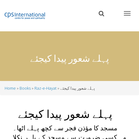
Skip
to
main
content
پہلے شعور پیدا کیجئے
پہلے شعور پیدا کیجئے
Raz-e-Hayat
Books
Home
Breadcrumb
پہلے شعور پیدا کیجئے
مسجد کا مؤذن فجر سے کچھ پہلے اٹھا۔
وہ کسی ضرورت سے مسجد کے باہر نکلا