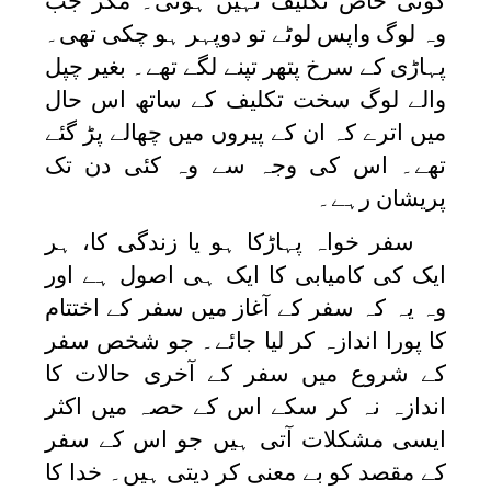
کوئی خاص تکلیف نہیں ہوئی۔ مگر جب
وہ لوگ واپس لوٹے تو دوپہر ہو چکی تھی۔
پہاڑی کے سرخ پتھر تپنے لگے تھے۔ بغیر چپل
والے لوگ سخت تکلیف کے ساتھ اس حال
میں اترے کہ ان کے پیروں میں چھالے پڑ گئے
تھے۔ اس کی وجہ سے وہ کئی دن تک
پریشان رہے۔
سفر خواہ پہاڑکا ہو یا زندگی کا، ہر
ایک کی کامیابی کا ایک ہی اصول ہے اور
وہ یہ کہ سفر کے آغاز میں سفر کے اختتام
کا پورا اندازہ کر لیا جائے۔ جو شخص سفر
کے شروع میں سفر کے آخری حالات کا
اندازہ نہ کر سکے اس کے حصہ میں اکثر
ایسی مشکلات آتی ہیں جو اس کے سفر
کے مقصد کو بے معنی کر دیتی ہیں۔ خدا کا