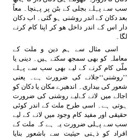
سب سے پہلے بجلی کے بٹن پر پہنچا۔ معاً
بعد دکان کے اندر روشنی ہو گئی۔ اب دكان
دار اس كے اندر داخل هو كر اپنا كام كرنے
لگا۔
اسی مثال سے ہم دین و ملت کے
معاملہ کو بھی سمجھ سکتے ہیں۔ دینی یا
ملّی کام کرنے کے لیے بھی سب سے پہلے
’’روشنی‘‘جلانے کی ضرورت ہے۔ یعنی
شعور کی بیداری۔ اندھیرے مکان یا دکان کو
اجالے میں لانے کےلیے روشنی کی ضرورت
ہوتی ہے۔ اسی طرح ملت کے اندر کوئی
حقیقی اور مفید کام وجود میں لانے کے لیے
سب سے پہلی ضرورت یہ ہے کہ ملت کے
افراد کو ذہنی حیثیت سے باشعور بنایا