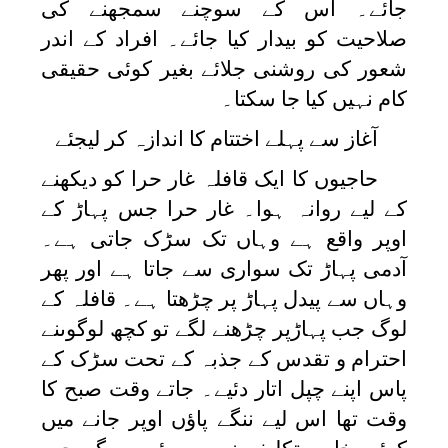
جائے۔ اس کے سوچنے سمجھنے کی
صلاحیت کو بیدار کیا جائے۔ افراد کے اندر
شعور کی روشنی جلائے بغیر کوئی حقیقی
کام نہیں کیا جا سکتا۔
آغاز سے پہلے اختتام کا اندازہ کر لیجئے
حاجیوں کا ایک قافلہ غار حرا کو دیکھنے
کے لیے روانہ ہوا۔ غار حرا جس پہاڑ کے
اوپر واقع ہے وہاں تک سڑک جاتی ہے۔
آدمی پہاڑ تک سواری سے جاتا ہے اور پھر
وہاں سے پیدل پہاڑ پر چڑھتا ہے۔ قافلہ کے
لوگ جب پہاڑپر چڑھنے لگے تو کچھ لوگوںنے
احترام و تقدس کے جذبہ کے تحت سڑک کے
پاس اپنے چپل اتار دئیے۔ جاتے وقت صبح کا
وقت تھا اس لیے ننگے پاؤں اوپر جانے میں